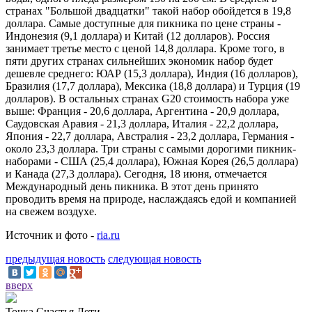
странах "Большой двадцатки" такой набор обойдется в 19,8
доллара. Самые доступные для пикника по цене страны -
Индонезия (9,1 доллара) и Китай (12 долларов). Россия
занимает третье место с ценой 14,8 доллара. Кроме того, в
пяти других странах сильнейших экономик набор будет
дешевле среднего: ЮАР (15,3 доллара), Индия (16 долларов),
Бразилия (17,7 доллара), Мексика (18,8 доллара) и Турция (19
долларов). В остальных странах G20 стоимость набора уже
выше: Франция - 20,6 доллара, Аргентина - 20,9 доллара,
Саудовская Аравия - 21,3 доллара, Италия - 22,2 доллара,
Япония - 22,7 доллара, Австралия - 23,2 доллара, Германия -
около 23,3 доллара. Три страны с самыми дорогими пикник-
наборами - США (25,4 доллара), Южная Корея (26,5 доллара)
и Канада (27,3 доллара). Сегодня, 18 июня, отмечается
Международный день пикника. В этот день принято
проводить время на природе, наслаждаясь едой и компанией
на свежем воздухе.
Источник и фото -
ria.ru
предыдущая новость
следующая новость
вверх
Точка Счастья Дети