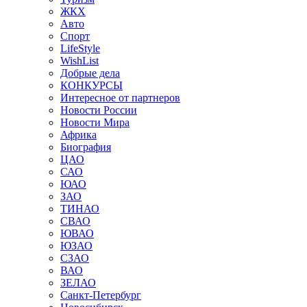
ЖКХ
Авто
Спорт
LifeStyle
WishList
Добрые дела
КОНКУРСЫ
Интересное от партнеров
Новости России
Новости Мира
Африка
Биография
ЦАО
САО
ЮАО
ЗАО
ТИНАО
СВАО
ЮВАО
ЮЗАО
СЗАО
ВАО
ЗЕЛАО
Санкт-Петербург