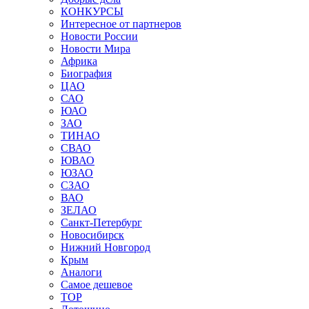
КОНКУРСЫ
Интересное от партнеров
Новости России
Новости Мира
Африка
Биография
ЦАО
САО
ЮАО
ЗАО
ТИНАО
СВАО
ЮВАО
ЮЗАО
СЗАО
ВАО
ЗЕЛАО
Санкт-Петербург
Новосибирск
Нижний Новгород
Крым
Аналоги
Самое дешевое
TOP