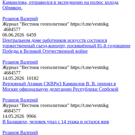
Камшилова, отправился в экспедицию на полюс холода
Оймякон.
Розанов Валерий
Журнал "Вестник геополитики" https://t.me/vestnikg
4684577
06.06.2026
6459
Центральном доме работников искусств состоялся
торжественный съезд-концерт, посвящённый 81-й годовщине
Победы в Великой Отечественной войне
Розанов Валерий
Журнал "Вестник геополитики" https://t.me/vestnikg
4684577
14.05.2026
10182
Верховный Атаман СКВРиЗ Камшилов В. В. принял в
Москве официальную делегацию Республики Сербской
Розанов Валерий
Журнал "Вестник геополитики" https://t.me/vestnikg
4684577
14.05.2026
9966
В Балашихе, человек упал с 14 этажа и остался жив
Розанов Валерий