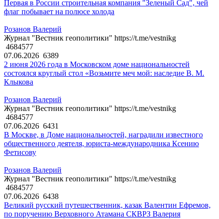
Первая в России строительная компания "Зеленый Сад", чей
флаг побывает на полюсе холода
Розанов Валерий
Журнал "Вестник геополитики" https://t.me/vestnikg
4684577
07.06.2026
6389
2 июня 2026 года в Московском доме национальностей
состоялся круглый стол «Возьмите меч мой: наследие В. М.
Клыкова
Розанов Валерий
Журнал "Вестник геополитики" https://t.me/vestnikg
4684577
07.06.2026
6431
В Москве, в Доме национальностей, наградили известного
общественного деятеля, юриста-международника Ксению
Фетисову
Розанов Валерий
Журнал "Вестник геополитики" https://t.me/vestnikg
4684577
07.06.2026
6438
Великий русский путешественник, казак Валентин Ефремов,
по поручению Верховного Атамана СКВРЗ Валерия