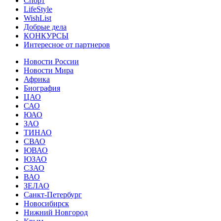
Спорт
LifeStyle
WishList
Добрые дела
КОНКУРСЫ
Интересное от партнеров
Новости России
Новости Мира
Африка
Биография
ЦАО
САО
ЮАО
ЗАО
ТИНАО
СВАО
ЮВАО
ЮЗАО
СЗАО
ВАО
ЗЕЛАО
Санкт-Петербург
Новосибирск
Нижний Новгород