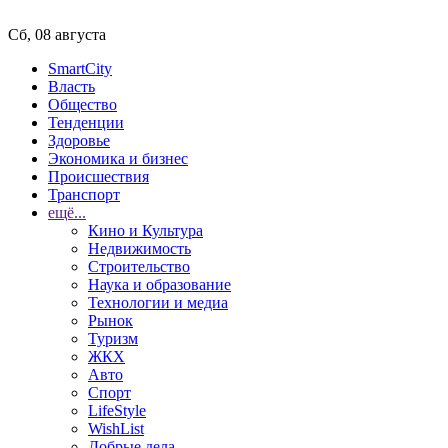
Сб, 08 августа
SmartCity
Власть
Общество
Тенденции
Здоровье
Экономика и бизнес
Происшествия
Транспорт
ещё...
Кино и Культура
Недвижимость
Строительство
Наука и образование
Технологии и медиа
Рынок
Туризм
ЖКХ
Авто
Спорт
LifeStyle
WishList
Добрые дела