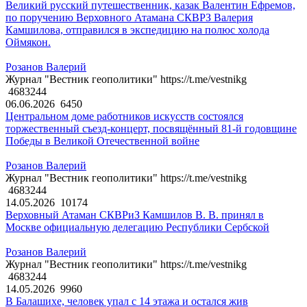
Великий русский путешественник, казак Валентин Ефремов,
по поручению Верховного Атамана СКВРЗ Валерия
Камшилова, отправился в экспедицию на полюс холода
Оймякон.
Розанов Валерий
Журнал "Вестник геополитики" https://t.me/vestnikg
4683244
06.06.2026
6450
Центральном доме работников искусств состоялся
торжественный съезд-концерт, посвящённый 81-й годовщине
Победы в Великой Отечественной войне
Розанов Валерий
Журнал "Вестник геополитики" https://t.me/vestnikg
4683244
14.05.2026
10174
Верховный Атаман СКВРиЗ Камшилов В. В. принял в
Москве официальную делегацию Республики Сербской
Розанов Валерий
Журнал "Вестник геополитики" https://t.me/vestnikg
4683244
14.05.2026
9960
В Балашихе, человек упал с 14 этажа и остался жив