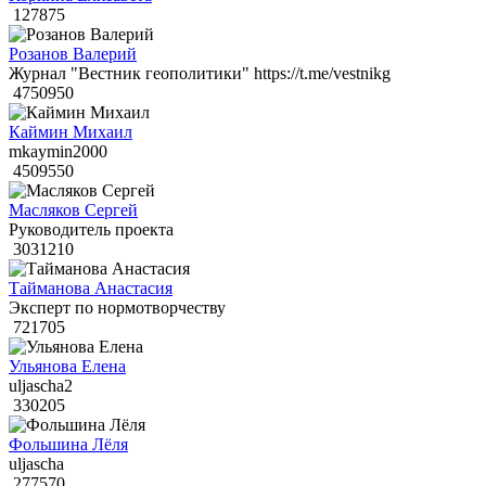
127875
Розанов Валерий
Журнал "Вестник геополитики" https://t.me/vestnikg
4750950
Каймин Михаил
mkaymin2000
4509550
Масляков Сергей
Руководитель проекта
3031210
Тайманова Анастасия
Эксперт по нормотворчеству
721705
Ульянова Елена
uljascha2
330205
Фольшина Лёля
uljascha
277570