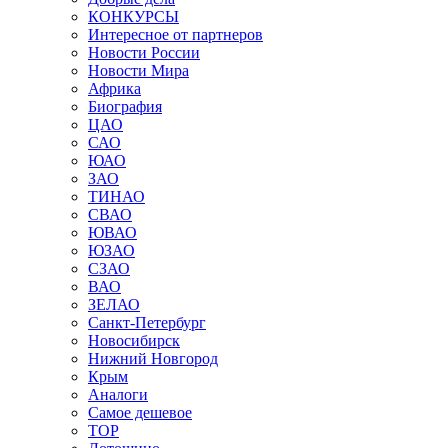
КОНКУРСЫ
Интересное от партнеров
Новости России
Новости Мира
Африка
Биография
ЦАО
САО
ЮАО
ЗАО
ТИНАО
СВАО
ЮВАО
ЮЗАО
СЗАО
ВАО
ЗЕЛАО
Санкт-Петербург
Новосибирск
Нижний Новгород
Крым
Аналоги
Самое дешевое
TOP