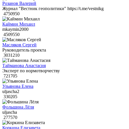
Розанов Валерий
Журнал "Вестник геополитики" https://t.me/vestnikg
4750950
Каймин Михаил
mkaymin2000
4509550
Масляков Сергей
Руководитель проекта
3031210
Тайманова Анастасия
Эксперт по нормотворчеству
721705
Ульянова Елена
uljascha2
330205
Фольшина Лёля
uljascha
277570
Коркина Елизавета