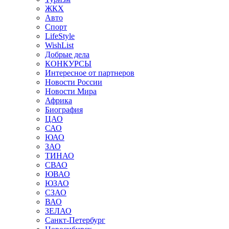
ЖКХ
Авто
Спорт
LifeStyle
WishList
Добрые дела
КОНКУРСЫ
Интересное от партнеров
Новости России
Новости Мира
Африка
Биография
ЦАО
САО
ЮАО
ЗАО
ТИНАО
СВАО
ЮВАО
ЮЗАО
СЗАО
ВАО
ЗЕЛАО
Санкт-Петербург