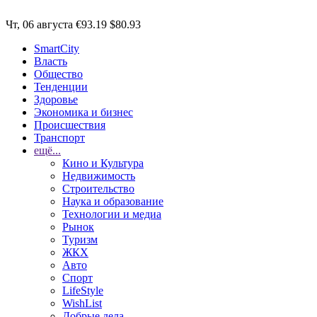
Чт, 06 августа
€93.19
$80.93
SmartCity
Власть
Общество
Тенденции
Здоровье
Экономика и бизнес
Происшествия
Транспорт
ещё...
Кино и Культура
Недвижимость
Строительство
Наука и образование
Технологии и медиа
Рынок
Туризм
ЖКХ
Авто
Спорт
LifeStyle
WishList
Добрые дела