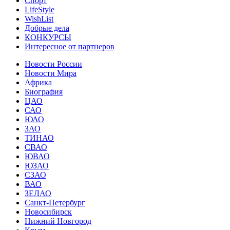
Спорт
LifeStyle
WishList
Добрые дела
КОНКУРСЫ
Интересное от партнеров
Новости России
Новости Мира
Африка
Биография
ЦАО
САО
ЮАО
ЗАО
ТИНАО
СВАО
ЮВАО
ЮЗАО
СЗАО
ВАО
ЗЕЛАО
Санкт-Петербург
Новосибирск
Нижний Новгород