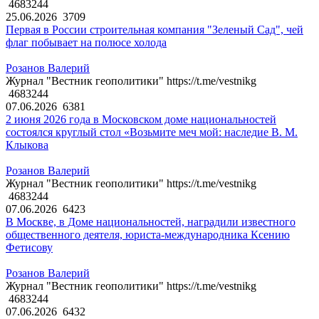
4683244
25.06.2026
3709
Первая в России строительная компания "Зеленый Сад", чей
флаг побывает на полюсе холода
Розанов Валерий
Журнал "Вестник геополитики" https://t.me/vestnikg
4683244
07.06.2026
6381
2 июня 2026 года в Московском доме национальностей
состоялся круглый стол «Возьмите меч мой: наследие В. М.
Клыкова
Розанов Валерий
Журнал "Вестник геополитики" https://t.me/vestnikg
4683244
07.06.2026
6423
В Москве, в Доме национальностей, наградили известного
общественного деятеля, юриста-международника Ксению
Фетисову
Розанов Валерий
Журнал "Вестник геополитики" https://t.me/vestnikg
4683244
07.06.2026
6432