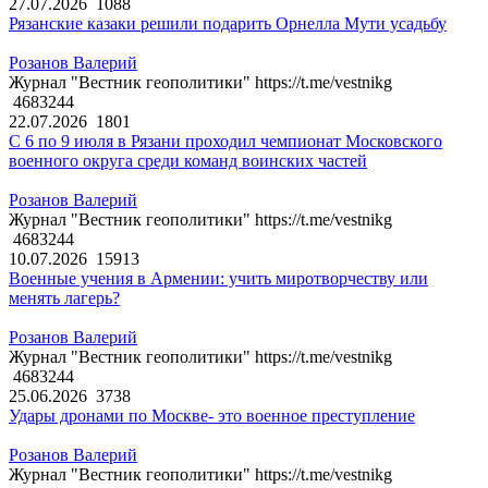
27.07.2026
1088
Рязанские казаки решили подарить Орнелла Мути усадьбу
Розанов Валерий
Журнал "Вестник геополитики" https://t.me/vestnikg
4683244
22.07.2026
1801
С 6 по 9 июля в Рязани проходил чемпионат Московского
военного округа среди команд воинских частей
Розанов Валерий
Журнал "Вестник геополитики" https://t.me/vestnikg
4683244
10.07.2026
15913
Военные учения в Армении: учить миротворчеству или
менять лагерь?
Розанов Валерий
Журнал "Вестник геополитики" https://t.me/vestnikg
4683244
25.06.2026
3738
Удары дронами по Москве- это военное преступление
Розанов Валерий
Журнал "Вестник геополитики" https://t.me/vestnikg