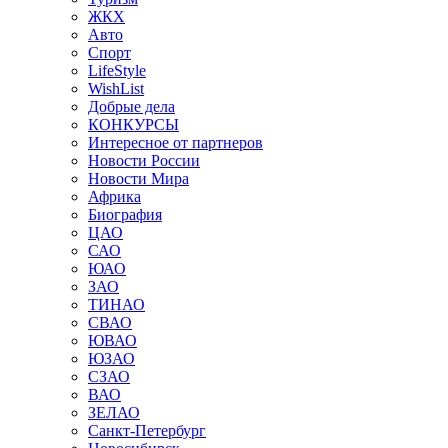
ЖКХ
Авто
Спорт
LifeStyle
WishList
Добрые дела
КОНКУРСЫ
Интересное от партнеров
Новости России
Новости Мира
Африка
Биография
ЦАО
САО
ЮАО
ЗАО
ТИНАО
СВАО
ЮВАО
ЮЗАО
СЗАО
ВАО
ЗЕЛАО
Санкт-Петербург