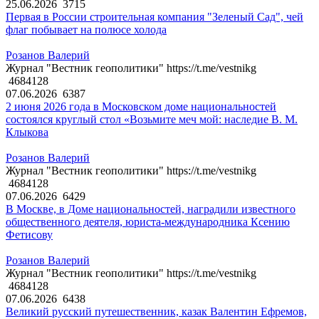
25.06.2026
3715
Первая в России строительная компания "Зеленый Сад", чей
флаг побывает на полюсе холода
Розанов Валерий
Журнал "Вестник геополитики" https://t.me/vestnikg
4684128
07.06.2026
6387
2 июня 2026 года в Московском доме национальностей
состоялся круглый стол «Возьмите меч мой: наследие В. М.
Клыкова
Розанов Валерий
Журнал "Вестник геополитики" https://t.me/vestnikg
4684128
07.06.2026
6429
В Москве, в Доме национальностей, наградили известного
общественного деятеля, юриста-международника Ксению
Фетисову
Розанов Валерий
Журнал "Вестник геополитики" https://t.me/vestnikg
4684128
07.06.2026
6438
Великий русский путешественник, казак Валентин Ефремов,