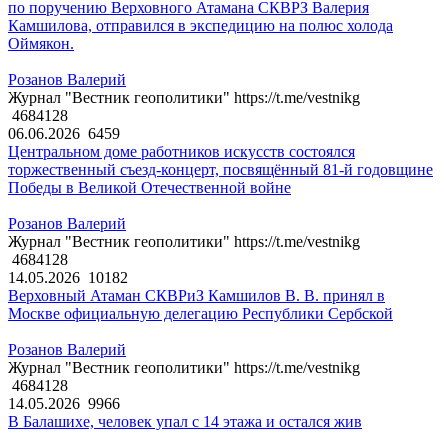
по поручению Верховного Атамана СКВРЗ Валерия
Камшилова, отправился в экспедицию на полюс холода
Оймякон.
Розанов Валерий
Журнал "Вестник геополитики" https://t.me/vestnikg
4684128
06.06.2026
6459
Центральном доме работников искусств состоялся
торжественный съезд-концерт, посвящённый 81-й годовщине
Победы в Великой Отечественной войне
Розанов Валерий
Журнал "Вестник геополитики" https://t.me/vestnikg
4684128
14.05.2026
10182
Верховный Атаман СКВРиЗ Камшилов В. В. принял в
Москве официальную делегацию Республики Сербской
Розанов Валерий
Журнал "Вестник геополитики" https://t.me/vestnikg
4684128
14.05.2026
9966
В Балашихе, человек упал с 14 этажа и остался жив