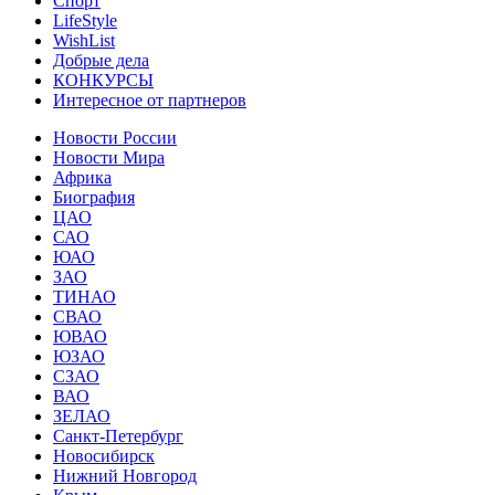
Спорт
LifeStyle
WishList
Добрые дела
КОНКУРСЫ
Интересное от партнеров
Новости России
Новости Мира
Африка
Биография
ЦАО
САО
ЮАО
ЗАО
ТИНАО
СВАО
ЮВАО
ЮЗАО
СЗАО
ВАО
ЗЕЛАО
Санкт-Петербург
Новосибирск
Нижний Новгород