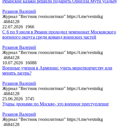
Рязанские казаки решили подарить Орнелла Мути усадьбу
Розанов Валерий
Журнал "Вестник геополитики" https://t.me/vestnikg
4684128
22.07.2026
1966
С 6 по 9 июля в Рязани проходил чемпионат Московского
военного округа среди команд воинских частей
Розанов Валерий
Журнал "Вестник геополитики" https://t.me/vestnikg
4684128
10.07.2026
16088
Военные учения в Армении: учить миротворчеству или
менять лагерь?
Розанов Валерий
Журнал "Вестник геополитики" https://t.me/vestnikg
4684128
25.06.2026
3745
Удары дронами по Москве- это военное преступление
Розанов Валерий
Журнал "Вестник геополитики" https://t.me/vestnikg
4684128