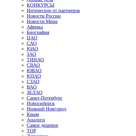
КОНКУРСЫ
Интересное от партнеров
Новости России
Новости Мира
Африка
Биография
ЦАО
САО
ЮАО
ЗАО
ТИНАО
СВАО
ЮВАО
ЮЗАО
СЗАО
ВАО
ЗЕЛАО
Санкт-Петербург
Новосибирск
Нижний Новгород
Крым
Аналоги
Самое дешевое
TOP