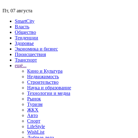
Пт, 07 августа
SmartCity
Власть
Общество
Тенденции
Здоровье
Экономика и бизнес
Происшествия
Транспорт
ещё...
Кино и Культура
Недвижимость
Строительство
Наука и образование
Технологии и медиа
Рынок
Туризм
ЖКХ
Авто
Спорт
LifeStyle
WishList
Добрые дела