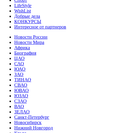
Спорт
LifeStyle
WishList
Добрые дела
КОНКУРСЫ
Интересное от партнеров
Новости России
Новости Мира
Африка
Биография
ЦАО
САО
ЮАО
ЗАО
ТИНАО
СВАО
ЮВАО
ЮЗАО
СЗАО
ВАО
ЗЕЛАО
Санкт-Петербург
Новосибирск
Нижний Новгород