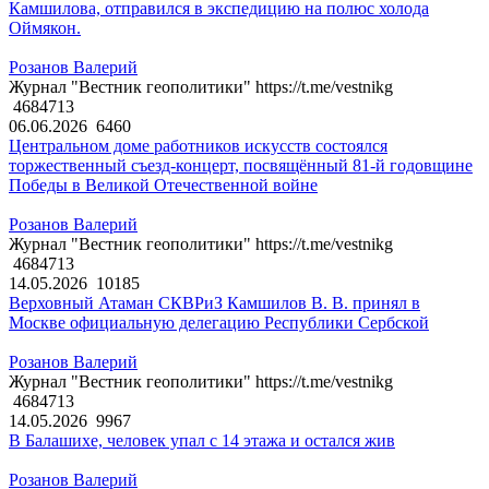
Камшилова, отправился в экспедицию на полюс холода
Оймякон.
Розанов Валерий
Журнал "Вестник геополитики" https://t.me/vestnikg
4684713
06.06.2026
6460
Центральном доме работников искусств состоялся
торжественный съезд-концерт, посвящённый 81-й годовщине
Победы в Великой Отечественной войне
Розанов Валерий
Журнал "Вестник геополитики" https://t.me/vestnikg
4684713
14.05.2026
10185
Верховный Атаман СКВРиЗ Камшилов В. В. принял в
Москве официальную делегацию Республики Сербской
Розанов Валерий
Журнал "Вестник геополитики" https://t.me/vestnikg
4684713
14.05.2026
9967
В Балашихе, человек упал с 14 этажа и остался жив
Розанов Валерий