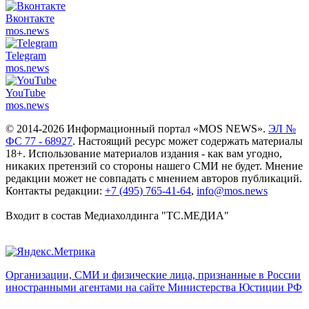
Вконтакте
mos.
news
Telegram
mos.
news
YouTube
mos.
news
© 2014-2026 Информационный портал «MOS NEWS».
ЭЛ №
ФС 77 - 68927
. Настоящий ресурс может содержать материалы
18+. Использование материалов издания - как вам угодно,
никаких претензий со стороны нашего СМИ не будет. Мнение
редакции может не совпадать с мнением авторов публикаций.
Контакты редакции:
+7 (495) 765-41-64
,
info@mos.news
Входит в состав Медиахолдинга "ТС.МЕДИА"
Организации, СМИ и физические лица, признанные в России
иностранными агентами на сайте Министерства Юстиции РФ