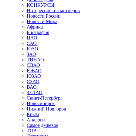
КОНКУРСЫ
Интересное от партнеров
Новости России
Новости Мира
Африка
Биография
ЦАО
САО
ЮАО
ЗАО
ТИНАО
СВАО
ЮВАО
ЮЗАО
СЗАО
ВАО
ЗЕЛАО
Санкт-Петербург
Новосибирск
Нижний Новгород
Крым
Аналоги
Самое дешевое
TOP