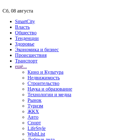
Сб, 08 августа
SmartCity
Власть
Общество
Тенденции
Здоровье
Экономика и бизнес
Происшествия
Транспорт
ещё...
Кино и Культура
Недвижимость
Строительство
Наука и образование
Технологии и медиа
Рынок
Туризм
ЖКХ
Авто
Спорт
LifeStyle
WishList
Добрые дела