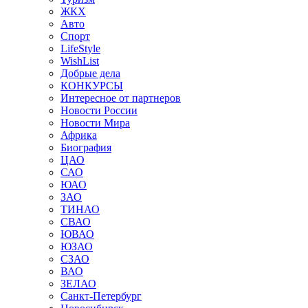
ЖКХ
Авто
Спорт
LifeStyle
WishList
Добрые дела
КОНКУРСЫ
Интересное от партнеров
Новости России
Новости Мира
Африка
Биография
ЦАО
САО
ЮАО
ЗАО
ТИНАО
СВАО
ЮВАО
ЮЗАО
СЗАО
ВАО
ЗЕЛАО
Санкт-Петербург