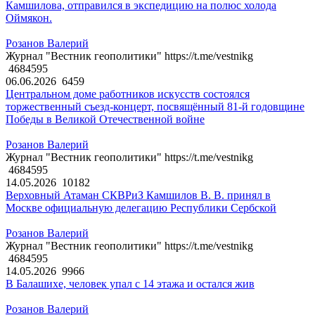
Камшилова, отправился в экспедицию на полюс холода
Оймякон.
Розанов Валерий
Журнал "Вестник геополитики" https://t.me/vestnikg
4684595
06.06.2026
6459
Центральном доме работников искусств состоялся
торжественный съезд-концерт, посвящённый 81-й годовщине
Победы в Великой Отечественной войне
Розанов Валерий
Журнал "Вестник геополитики" https://t.me/vestnikg
4684595
14.05.2026
10182
Верховный Атаман СКВРиЗ Камшилов В. В. принял в
Москве официальную делегацию Республики Сербской
Розанов Валерий
Журнал "Вестник геополитики" https://t.me/vestnikg
4684595
14.05.2026
9966
В Балашихе, человек упал с 14 этажа и остался жив
Розанов Валерий