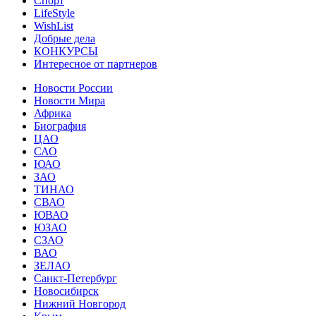
Спорт
LifeStyle
WishList
Добрые дела
КОНКУРСЫ
Интересное от партнеров
Новости России
Новости Мира
Африка
Биография
ЦАО
САО
ЮАО
ЗАО
ТИНАО
СВАО
ЮВАО
ЮЗАО
СЗАО
ВАО
ЗЕЛАО
Санкт-Петербург
Новосибирск
Нижний Новгород