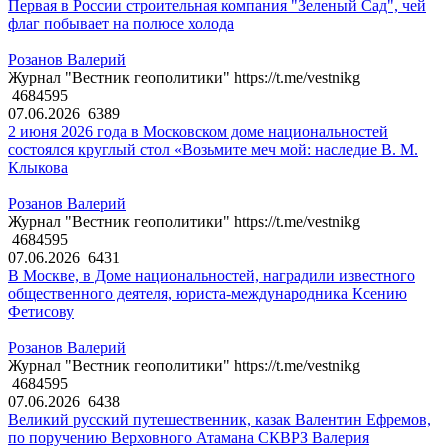
Первая в России строительная компания "Зеленый Сад", чей
флаг побывает на полюсе холода
Розанов Валерий
Журнал "Вестник геополитики" https://t.me/vestnikg
4684595
07.06.2026
6389
2 июня 2026 года в Московском доме национальностей
состоялся круглый стол «Возьмите меч мой: наследие В. М.
Клыкова
Розанов Валерий
Журнал "Вестник геополитики" https://t.me/vestnikg
4684595
07.06.2026
6431
В Москве, в Доме национальностей, наградили известного
общественного деятеля, юриста-международника Ксению
Фетисову
Розанов Валерий
Журнал "Вестник геополитики" https://t.me/vestnikg
4684595
07.06.2026
6438
Великий русский путешественник, казак Валентин Ефремов,
по поручению Верховного Атамана СКВРЗ Валерия