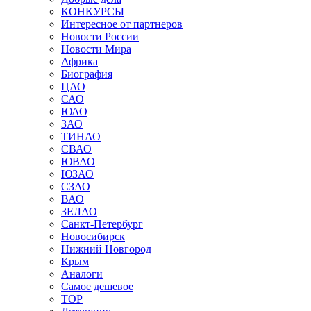
КОНКУРСЫ
Интересное от партнеров
Новости России
Новости Мира
Африка
Биография
ЦАО
САО
ЮАО
ЗАО
ТИНАО
СВАО
ЮВАО
ЮЗАО
СЗАО
ВАО
ЗЕЛАО
Санкт-Петербург
Новосибирск
Нижний Новгород
Крым
Аналоги
Самое дешевое
TOP