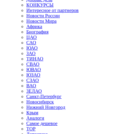
КОНКУРСЫ
Интересное от партнеров
Новости России
Новости Мира
Африка
Биография
ЦАО
САО
ЮАО
ЗАО
ТИНАО
СВАО
ЮВАО
ЮЗАО
СЗАО
ВАО
ЗЕЛАО
Санкт-Петербург
Новосибирск
Нижний Новгород
Крым
Аналоги
Самое дешевое
TOP