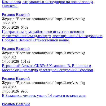
Камшилова, отправился в экспедицию на полюс холода
Оймякон.
Розанов Валерий
Журнал "Вестник геополитики" https://t.me/vestnikg
4684582
06.06.2026
6459
Центральном доме работников искусств состоялся
торжественный съезд-концерт, посвящённый 81-й годовщине
Победы в Великой Отечественной войне
Розанов Валерий
Журнал "Вестник геополитики" https://t.me/vestnikg
4684582
14.05.2026
10182
Верховный Атаман СКВРиЗ Камшилов В. В. принял в
Москве официальную делегацию Республики Сербской
Розанов Валерий
Журнал "Вестник геополитики" https://t.me/vestnikg
4684582
14.05.2026
9966
В Балашихе, человек упал с 14 этажа и остался жив
Розанов Валерий