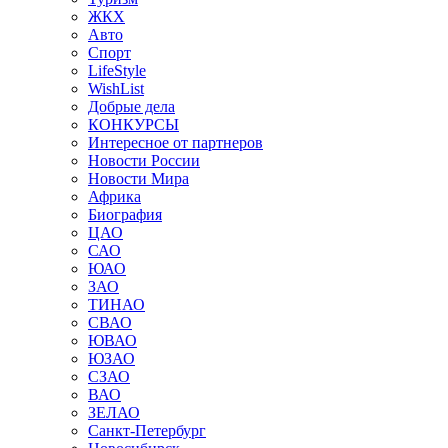
ЖКХ
Авто
Спорт
LifeStyle
WishList
Добрые дела
КОНКУРСЫ
Интересное от партнеров
Новости России
Новости Мира
Африка
Биография
ЦАО
САО
ЮАО
ЗАО
ТИНАО
СВАО
ЮВАО
ЮЗАО
СЗАО
ВАО
ЗЕЛАО
Санкт-Петербург