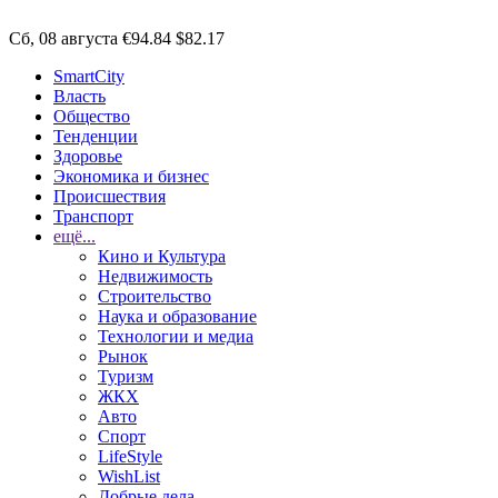
Сб, 08 августа
€94.84
$82.17
SmartCity
Власть
Общество
Тенденции
Здоровье
Экономика и бизнес
Происшествия
Транспорт
ещё...
Кино и Культура
Недвижимость
Строительство
Наука и образование
Технологии и медиа
Рынок
Туризм
ЖКХ
Авто
Спорт
LifeStyle
WishList
Добрые дела