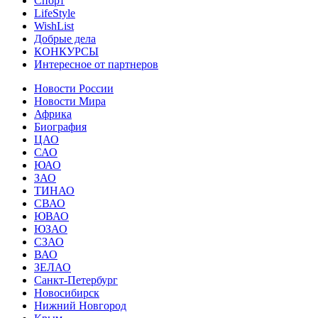
Спорт
LifeStyle
WishList
Добрые дела
КОНКУРСЫ
Интересное от партнеров
Новости России
Новости Мира
Африка
Биография
ЦАО
САО
ЮАО
ЗАО
ТИНАО
СВАО
ЮВАО
ЮЗАО
СЗАО
ВАО
ЗЕЛАО
Санкт-Петербург
Новосибирск
Нижний Новгород