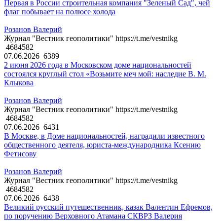
Первая в России строительная компания "Зеленый Сад", чей
флаг побывает на полюсе холода
Розанов Валерий
Журнал "Вестник геополитики" https://t.me/vestnikg
4684582
07.06.2026
6389
2 июня 2026 года в Московском доме национальностей
состоялся круглый стол «Возьмите меч мой: наследие В. М.
Клыкова
Розанов Валерий
Журнал "Вестник геополитики" https://t.me/vestnikg
4684582
07.06.2026
6431
В Москве, в Доме национальностей, наградили известного
общественного деятеля, юриста-международника Ксению
Фетисову
Розанов Валерий
Журнал "Вестник геополитики" https://t.me/vestnikg
4684582
07.06.2026
6438
Великий русский путешественник, казак Валентин Ефремов,
по поручению Верховного Атамана СКВРЗ Валерия