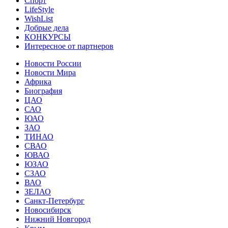
Спорт
LifeStyle
WishList
Добрые дела
КОНКУРСЫ
Интересное от партнеров
Новости России
Новости Мира
Африка
Биография
ЦАО
САО
ЮАО
ЗАО
ТИНАО
СВАО
ЮВАО
ЮЗАО
СЗАО
ВАО
ЗЕЛАО
Санкт-Петербург
Новосибирск
Нижний Новгород