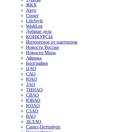
ЖКХ
Авто
Спорт
LifeStyle
WishList
Добрые дела
КОНКУРСЫ
Интересное от партнеров
Новости России
Новости Мира
Африка
Биография
ЦАО
САО
ЮАО
ЗАО
ТИНАО
СВАО
ЮВАО
ЮЗАО
СЗАО
ВАО
ЗЕЛАО
Санкт-Петербург