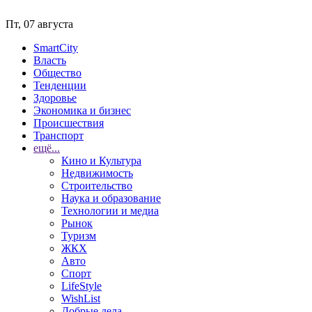
Пт, 07 августа
SmartCity
Власть
Общество
Тенденции
Здоровье
Экономика и бизнес
Происшествия
Транспорт
ещё...
Кино и Культура
Недвижимость
Строительство
Наука и образование
Технологии и медиа
Рынок
Туризм
ЖКХ
Авто
Спорт
LifeStyle
WishList
Добрые дела