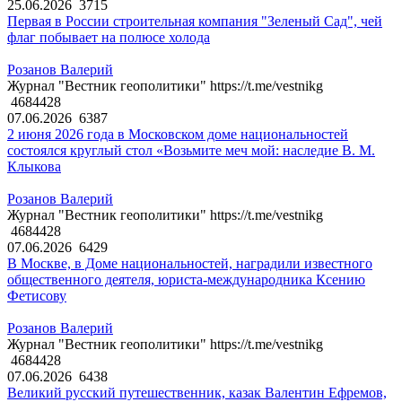
25.06.2026
3715
Первая в России строительная компания "Зеленый Сад", чей
флаг побывает на полюсе холода
Розанов Валерий
Журнал "Вестник геополитики" https://t.me/vestnikg
4684428
07.06.2026
6387
2 июня 2026 года в Московском доме национальностей
состоялся круглый стол «Возьмите меч мой: наследие В. М.
Клыкова
Розанов Валерий
Журнал "Вестник геополитики" https://t.me/vestnikg
4684428
07.06.2026
6429
В Москве, в Доме национальностей, наградили известного
общественного деятеля, юриста-международника Ксению
Фетисову
Розанов Валерий
Журнал "Вестник геополитики" https://t.me/vestnikg
4684428
07.06.2026
6438
Великий русский путешественник, казак Валентин Ефремов,