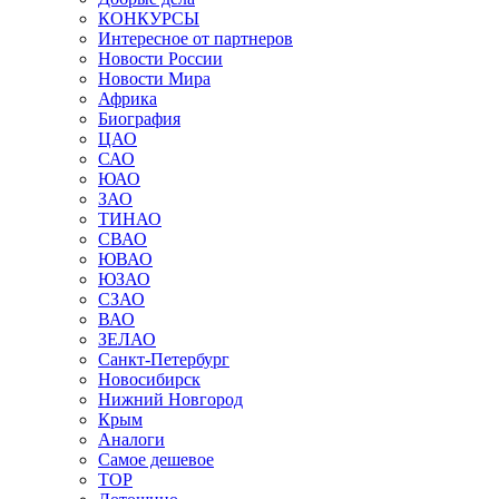
КОНКУРСЫ
Интересное от партнеров
Новости России
Новости Мира
Африка
Биография
ЦАО
САО
ЮАО
ЗАО
ТИНАО
СВАО
ЮВАО
ЮЗАО
СЗАО
ВАО
ЗЕЛАО
Санкт-Петербург
Новосибирск
Нижний Новгород
Крым
Аналоги
Самое дешевое
TOP