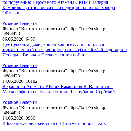
по поручению Верховного Атамана СКВРЗ Валерия
Камшилова, отправился в экспедицию на полюс холода
Оймякон.
Розанов Валерий
Журнал "Вестник геополитики" https://t.me/vestnikg
4684428
06.06.2026
6459
Центральном доме работников искусств состоялся
торжественный съезд-концерт, посвящённый 81-й годовщине
Победы в Великой Отечественной войне
Розанов Валерий
Журнал "Вестник геополитики" https://t.me/vestnikg
4684428
14.05.2026
10182
Верховный Атаман СКВРиЗ Камшилов В. В. принял в
Москве официальную делегацию Республики Сербской
Розанов Валерий
Журнал "Вестник геополитики" https://t.me/vestnikg
4684428
14.05.2026
9966
В Балашихе, человек упал с 14 этажа и остался жив