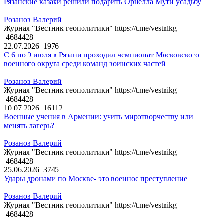
Рязанские казаки решили подарить Орнелла Мути усадьбу
Розанов Валерий
Журнал "Вестник геополитики" https://t.me/vestnikg
4684428
22.07.2026
1976
С 6 по 9 июля в Рязани проходил чемпионат Московского
военного округа среди команд воинских частей
Розанов Валерий
Журнал "Вестник геополитики" https://t.me/vestnikg
4684428
10.07.2026
16112
Военные учения в Армении: учить миротворчеству или
менять лагерь?
Розанов Валерий
Журнал "Вестник геополитики" https://t.me/vestnikg
4684428
25.06.2026
3745
Удары дронами по Москве- это военное преступление
Розанов Валерий
Журнал "Вестник геополитики" https://t.me/vestnikg
4684428