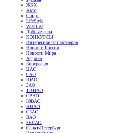
ЖКХ
Авто
Спорт
LifeStyle
WishList
Добрые дела
КОНКУРСЫ
Интересное от партнеров
Новости России
Новости Мира
Африка
Биография
ЦАО
САО
ЮАО
ЗАО
ТИНАО
СВАО
ЮВАО
ЮЗАО
СЗАО
ВАО
ЗЕЛАО
Санкт-Петербург