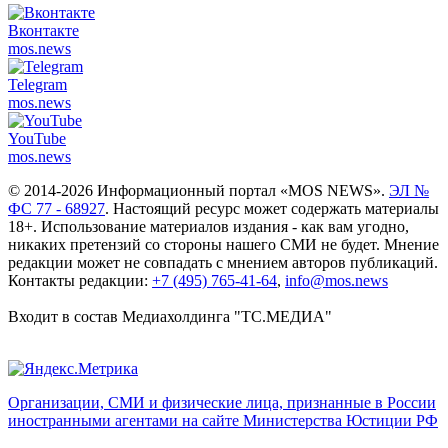
Вконтакте
mos.
news
Telegram
mos.
news
YouTube
mos.
news
© 2014-2026 Информационный портал «MOS NEWS».
ЭЛ №
ФС 77 - 68927
. Настоящий ресурс может содержать материалы
18+. Использование материалов издания - как вам угодно,
никаких претензий со стороны нашего СМИ не будет. Мнение
редакции может не совпадать с мнением авторов публикаций.
Контакты редакции:
+7 (495) 765-41-64
,
info@mos.news
Входит в состав Медиахолдинга "ТС.МЕДИА"
Организации, СМИ и физические лица, признанные в России
иностранными агентами на сайте Министерства Юстиции РФ