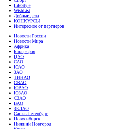
Спорт
LifeStyle
WishList
Добрые дела
КОНКУРСЫ
Интересное от партнеров
Новости России
Новости Мира
Африка
Биография
ЦАО
САО
ЮАО
ЗАО
ТИНАО
СВАО
ЮВАО
ЮЗАО
СЗАО
ВАО
ЗЕЛАО
Санкт-Петербург
Новосибирск
Нижний Новгород