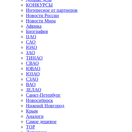
КОНКУРСЫ
Интересное от партнеров
Новости России
Новости Мира
Африка
Биография
ЦАО
САО
ЮАО
ЗАО
ТИНАО
СВАО
ЮВАО
ЮЗАО
СЗАО
ВАО
ЗЕЛАО
Санкт-Петербург
Новосибирск
Нижний Новгород
Крым
Аналоги
Самое дешевое
TOP