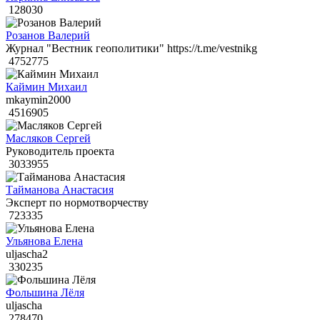
128030
Розанов Валерий
Журнал "Вестник геополитики" https://t.me/vestnikg
4752775
Каймин Михаил
mkaymin2000
4516905
Масляков Сергей
Руководитель проекта
3033955
Тайманова Анастасия
Эксперт по нормотворчеству
723335
Ульянова Елена
uljascha2
330235
Фольшина Лёля
uljascha
278470