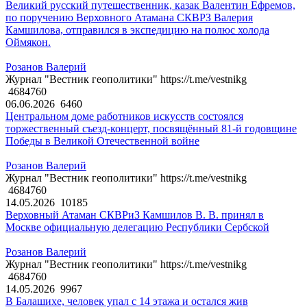
Великий русский путешественник, казак Валентин Ефремов,
по поручению Верховного Атамана СКВРЗ Валерия
Камшилова, отправился в экспедицию на полюс холода
Оймякон.
Розанов Валерий
Журнал "Вестник геополитики" https://t.me/vestnikg
4684760
06.06.2026
6460
Центральном доме работников искусств состоялся
торжественный съезд-концерт, посвящённый 81-й годовщине
Победы в Великой Отечественной войне
Розанов Валерий
Журнал "Вестник геополитики" https://t.me/vestnikg
4684760
14.05.2026
10185
Верховный Атаман СКВРиЗ Камшилов В. В. принял в
Москве официальную делегацию Республики Сербской
Розанов Валерий
Журнал "Вестник геополитики" https://t.me/vestnikg
4684760
14.05.2026
9967
В Балашихе, человек упал с 14 этажа и остался жив