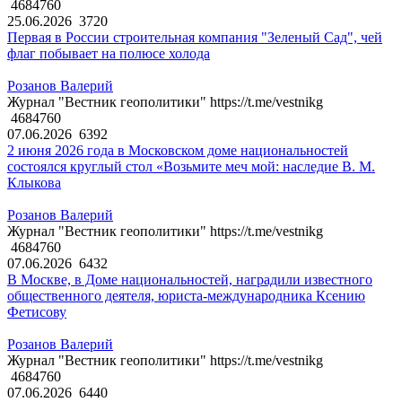
4684760
25.06.2026
3720
Первая в России строительная компания "Зеленый Сад", чей
флаг побывает на полюсе холода
Розанов Валерий
Журнал "Вестник геополитики" https://t.me/vestnikg
4684760
07.06.2026
6392
2 июня 2026 года в Московском доме национальностей
состоялся круглый стол «Возьмите меч мой: наследие В. М.
Клыкова
Розанов Валерий
Журнал "Вестник геополитики" https://t.me/vestnikg
4684760
07.06.2026
6432
В Москве, в Доме национальностей, наградили известного
общественного деятеля, юриста-международника Ксению
Фетисову
Розанов Валерий
Журнал "Вестник геополитики" https://t.me/vestnikg
4684760
07.06.2026
6440