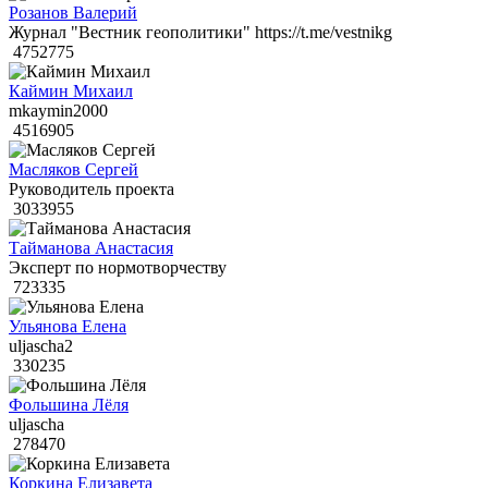
Розанов Валерий
Журнал "Вестник геополитики" https://t.me/vestnikg
4752775
Каймин Михаил
mkaymin2000
4516905
Масляков Сергей
Руководитель проекта
3033955
Тайманова Анастасия
Эксперт по нормотворчеству
723335
Ульянова Елена
uljascha2
330235
Фольшина Лёля
uljascha
278470
Коркина Елизавета