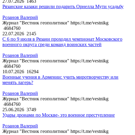
27.07.2026
1463
Рязанские казаки решили подарить Орнелла Мути усадьбу
Розанов Валерий
Журнал "Вестник геополитики" https://t.me/vestnikg
4684760
22.07.2026
2145
С 6 по 9 июля в Рязани проходил чемпионат Московского
военного округа среди команд воинских частей
Розанов Валерий
Журнал "Вестник геополитики" https://t.me/vestnikg
4684760
10.07.2026
16294
Военные учения в Армении: учить миротворчеству или
менять лагерь?
Розанов Валерий
Журнал "Вестник геополитики" https://t.me/vestnikg
4684760
25.06.2026
3749
Удары дронами по Москве- это военное преступление
Розанов Валерий
Журнал "Вестник геополитики" https://t.me/vestnikg