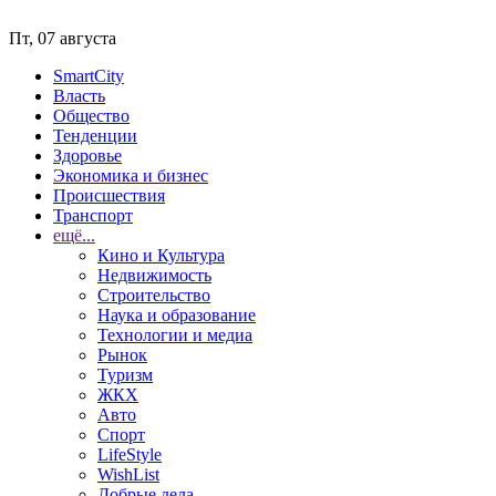
Пт, 07 августа
SmartCity
Власть
Общество
Тенденции
Здоровье
Экономика и бизнес
Происшествия
Транспорт
ещё...
Кино и Культура
Недвижимость
Строительство
Наука и образование
Технологии и медиа
Рынок
Туризм
ЖКХ
Авто
Спорт
LifeStyle
WishList
Добрые дела