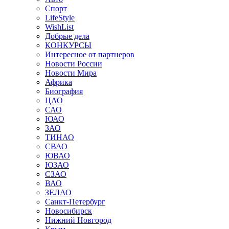
Спорт
LifeStyle
WishList
Добрые дела
КОНКУРСЫ
Интересное от партнеров
Новости России
Новости Мира
Африка
Биография
ЦАО
САО
ЮАО
ЗАО
ТИНАО
СВАО
ЮВАО
ЮЗАО
СЗАО
ВАО
ЗЕЛАО
Санкт-Петербург
Новосибирск
Нижний Новгород