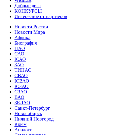
WishList
Добрые дела
КОНКУРСЫ
Интересное от партнеров
Новости России
Новости Мира
Африка
Биография
ЦАО
САО
ЮАО
ЗАО
ТИНАО
СВАО
ЮВАО
ЮЗАО
СЗАО
ВАО
ЗЕЛАО
Санкт-Петербург
Новосибирск
Нижний Новгород
Крым
Аналоги