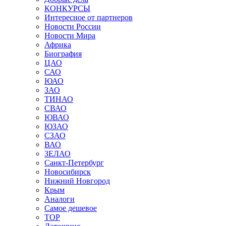
КОНКУРСЫ
Интересное от партнеров
Новости России
Новости Мира
Африка
Биография
ЦАО
САО
ЮАО
ЗАО
ТИНАО
СВАО
ЮВАО
ЮЗАО
СЗАО
ВАО
ЗЕЛАО
Санкт-Петербург
Новосибирск
Нижний Новгород
Крым
Аналоги
Самое дешевое
TOP