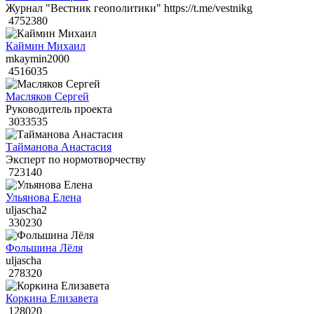
Журнал "Вестник геополитики" https://t.me/vestnikg
4752380
Каймин Михаил
mkaymin2000
4516035
Масляков Сергей
Руководитель проекта
3033535
Тайманова Анастасия
Эксперт по нормотворчеству
723140
Ульянова Елена
uljascha2
330230
Фольшина Лёля
uljascha
278320
Коркина Елизавета
128020