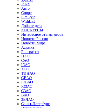
ЖКХ
Авто
Спорт
LifeStyle
WishList
Добрые дела
КОНКУРСЫ
Интересное от партнеров
Новости России
Новости Мира
Африка
Биография
ЦАО
САО
ЮАО
ЗАО
ТИНАО
СВАО
ЮВАО
ЮЗАО
СЗАО
ВАО
ЗЕЛАО
Санкт-Петербург