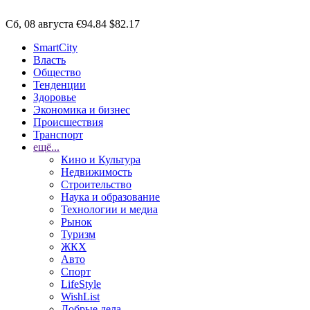
Сб, 08 августа
€94.84
$82.17
SmartCity
Власть
Общество
Тенденции
Здоровье
Экономика и бизнес
Происшествия
Транспорт
ещё...
Кино и Культура
Недвижимость
Строительство
Наука и образование
Технологии и медиа
Рынок
Туризм
ЖКХ
Авто
Спорт
LifeStyle
WishList
Добрые дела