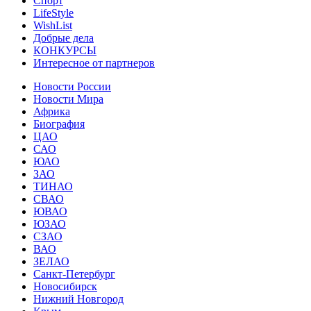
Спорт
LifeStyle
WishList
Добрые дела
КОНКУРСЫ
Интересное от партнеров
Новости России
Новости Мира
Африка
Биография
ЦАО
САО
ЮАО
ЗАО
ТИНАО
СВАО
ЮВАО
ЮЗАО
СЗАО
ВАО
ЗЕЛАО
Санкт-Петербург
Новосибирск
Нижний Новгород