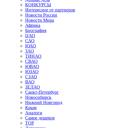
КОНКУРСЫ
Интересное от партнеров
Новости России
Новости Мира
Африка
Биография
ЦАО
САО
ЮАО
ЗАО
ТИНАО
СВАО
ЮВАО
ЮЗАО
СЗАО
ВАО
ЗЕЛАО
Санкт-Петербург
Новосибирск
Нижний Новгород
Крым
Аналоги
Самое дешевое
TOP