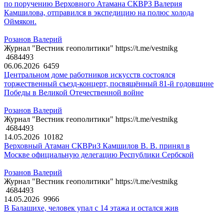
по поручению Верховного Атамана СКВРЗ Валерия
Камшилова, отправился в экспедицию на полюс холода
Оймякон.
Розанов Валерий
Журнал "Вестник геополитики" https://t.me/vestnikg
4684493
06.06.2026
6459
Центральном доме работников искусств состоялся
торжественный съезд-концерт, посвящённый 81-й годовщине
Победы в Великой Отечественной войне
Розанов Валерий
Журнал "Вестник геополитики" https://t.me/vestnikg
4684493
14.05.2026
10182
Верховный Атаман СКВРиЗ Камшилов В. В. принял в
Москве официальную делегацию Республики Сербской
Розанов Валерий
Журнал "Вестник геополитики" https://t.me/vestnikg
4684493
14.05.2026
9966
В Балашихе, человек упал с 14 этажа и остался жив