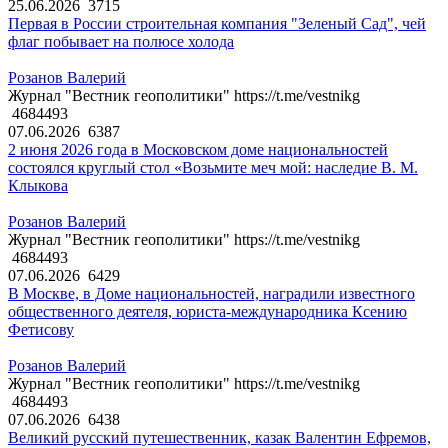
25.06.2026
3715
Первая в России строительная компания "Зеленый Сад", чей
флаг побывает на полюсе холода
Розанов Валерий
Журнал "Вестник геополитики" https://t.me/vestnikg
4684493
07.06.2026
6387
2 июня 2026 года в Московском доме национальностей
состоялся круглый стол «Возьмите меч мой: наследие В. М.
Клыкова
Розанов Валерий
Журнал "Вестник геополитики" https://t.me/vestnikg
4684493
07.06.2026
6429
В Москве, в Доме национальностей, наградили известного
общественного деятеля, юриста-международника Ксению
Фетисову
Розанов Валерий
Журнал "Вестник геополитики" https://t.me/vestnikg
4684493
07.06.2026
6438
Великий русский путешественник, казак Валентин Ефремов,