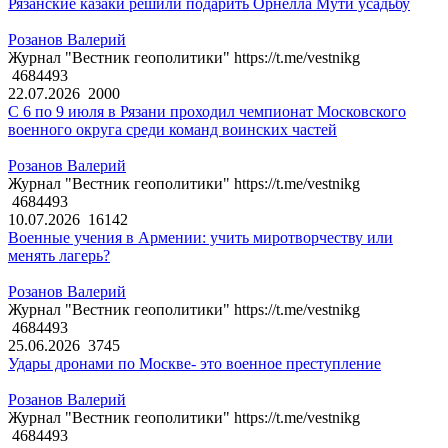
Рязанские казаки решили подарить Орнелла Мути усадьбу
Розанов Валерий
Журнал "Вестник геополитики" https://t.me/vestnikg
4684493
22.07.2026
2000
С 6 по 9 июля в Рязани проходил чемпионат Московского
военного округа среди команд воинских частей
Розанов Валерий
Журнал "Вестник геополитики" https://t.me/vestnikg
4684493
10.07.2026
16142
Военные учения в Армении: учить миротворчеству или
менять лагерь?
Розанов Валерий
Журнал "Вестник геополитики" https://t.me/vestnikg
4684493
25.06.2026
3745
Удары дронами по Москве- это военное преступление
Розанов Валерий
Журнал "Вестник геополитики" https://t.me/vestnikg
4684493