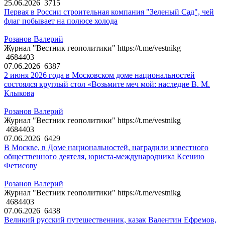
25.06.2026
3715
Первая в России строительная компания "Зеленый Сад", чей
флаг побывает на полюсе холода
Розанов Валерий
Журнал "Вестник геополитики" https://t.me/vestnikg
4684403
07.06.2026
6387
2 июня 2026 года в Московском доме национальностей
состоялся круглый стол «Возьмите меч мой: наследие В. М.
Клыкова
Розанов Валерий
Журнал "Вестник геополитики" https://t.me/vestnikg
4684403
07.06.2026
6429
В Москве, в Доме национальностей, наградили известного
общественного деятеля, юриста-международника Ксению
Фетисову
Розанов Валерий
Журнал "Вестник геополитики" https://t.me/vestnikg
4684403
07.06.2026
6438
Великий русский путешественник, казак Валентин Ефремов,