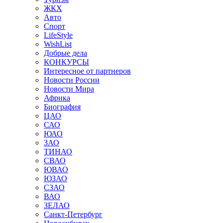
ЖКХ
Авто
Спорт
LifeStyle
WishList
Добрые дела
КОНКУРСЫ
Интересное от партнеров
Новости России
Новости Мира
Африка
Биография
ЦАО
САО
ЮАО
ЗАО
ТИНАО
СВАО
ЮВАО
ЮЗАО
СЗАО
ВАО
ЗЕЛАО
Санкт-Петербург