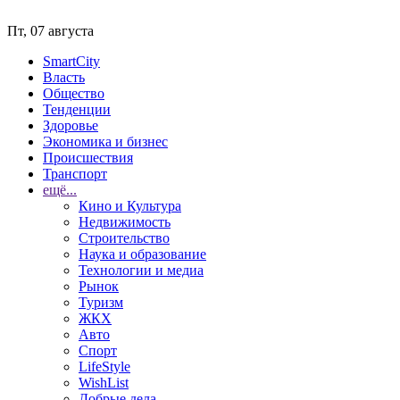
Пт, 07 августа
SmartCity
Власть
Общество
Тенденции
Здоровье
Экономика и бизнес
Происшествия
Транспорт
ещё...
Кино и Культура
Недвижимость
Строительство
Наука и образование
Технологии и медиа
Рынок
Туризм
ЖКХ
Авто
Спорт
LifeStyle
WishList
Добрые дела