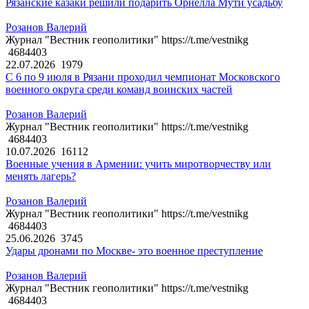
Рязанские казаки решили подарить Орнелла Мути усадьбу
Розанов Валерий
Журнал "Вестник геополитики" https://t.me/vestnikg
4684403
22.07.2026
1979
С 6 по 9 июля в Рязани проходил чемпионат Московского
военного округа среди команд воинских частей
Розанов Валерий
Журнал "Вестник геополитики" https://t.me/vestnikg
4684403
10.07.2026
16112
Военные учения в Армении: учить миротворчеству или
менять лагерь?
Розанов Валерий
Журнал "Вестник геополитики" https://t.me/vestnikg
4684403
25.06.2026
3745
Удары дронами по Москве- это военное преступление
Розанов Валерий
Журнал "Вестник геополитики" https://t.me/vestnikg
4684403