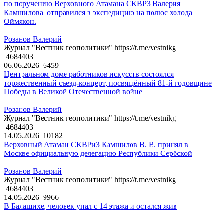
по поручению Верховного Атамана СКВРЗ Валерия
Камшилова, отправился в экспедицию на полюс холода
Оймякон.
Розанов Валерий
Журнал "Вестник геополитики" https://t.me/vestnikg
4684403
06.06.2026
6459
Центральном доме работников искусств состоялся
торжественный съезд-концерт, посвящённый 81-й годовщине
Победы в Великой Отечественной войне
Розанов Валерий
Журнал "Вестник геополитики" https://t.me/vestnikg
4684403
14.05.2026
10182
Верховный Атаман СКВРиЗ Камшилов В. В. принял в
Москве официальную делегацию Республики Сербской
Розанов Валерий
Журнал "Вестник геополитики" https://t.me/vestnikg
4684403
14.05.2026
9966
В Балашихе, человек упал с 14 этажа и остался жив