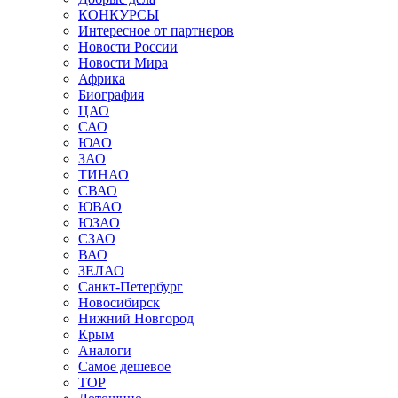
КОНКУРСЫ
Интересное от партнеров
Новости России
Новости Мира
Африка
Биография
ЦАО
САО
ЮАО
ЗАО
ТИНАО
СВАО
ЮВАО
ЮЗАО
СЗАО
ВАО
ЗЕЛАО
Санкт-Петербург
Новосибирск
Нижний Новгород
Крым
Аналоги
Самое дешевое
TOP