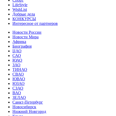
Спорт
LifeStyle
WishList
Добрые дела
КОНКУРСЫ
Интересное от партнеров
Новости России
Новости Мира
Африка
Биография
ЦАО
САО
ЮАО
ЗАО
ТИНАО
СВАО
ЮВАО
ЮЗАО
СЗАО
ВАО
ЗЕЛАО
Санкт-Петербург
Новосибирск
Нижний Новгород