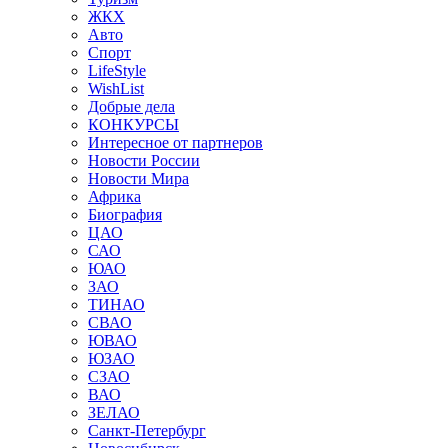
ЖКХ
Авто
Спорт
LifeStyle
WishList
Добрые дела
КОНКУРСЫ
Интересное от партнеров
Новости России
Новости Мира
Африка
Биография
ЦАО
САО
ЮАО
ЗАО
ТИНАО
СВАО
ЮВАО
ЮЗАО
СЗАО
ВАО
ЗЕЛАО
Санкт-Петербург