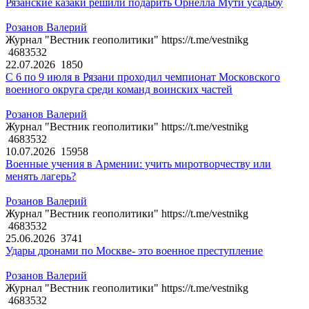
Рязанские казаки решили подарить Орнелла Мути усадьбу
Розанов Валерий
Журнал "Вестник геополитики" https://t.me/vestnikg
4683532
22.07.2026
1850
С 6 по 9 июля в Рязани проходил чемпионат Московского
военного округа среди команд воинских частей
Розанов Валерий
Журнал "Вестник геополитики" https://t.me/vestnikg
4683532
10.07.2026
15958
Военные учения в Армении: учить миротворчеству или
менять лагерь?
Розанов Валерий
Журнал "Вестник геополитики" https://t.me/vestnikg
4683532
25.06.2026
3741
Удары дронами по Москве- это военное преступление
Розанов Валерий
Журнал "Вестник геополитики" https://t.me/vestnikg
4683532