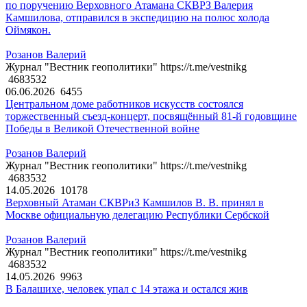
по поручению Верховного Атамана СКВРЗ Валерия
Камшилова, отправился в экспедицию на полюс холода
Оймякон.
Розанов Валерий
Журнал "Вестник геополитики" https://t.me/vestnikg
4683532
06.06.2026
6455
Центральном доме работников искусств состоялся
торжественный съезд-концерт, посвящённый 81-й годовщине
Победы в Великой Отечественной войне
Розанов Валерий
Журнал "Вестник геополитики" https://t.me/vestnikg
4683532
14.05.2026
10178
Верховный Атаман СКВРиЗ Камшилов В. В. принял в
Москве официальную делегацию Республики Сербской
Розанов Валерий
Журнал "Вестник геополитики" https://t.me/vestnikg
4683532
14.05.2026
9963
В Балашихе, человек упал с 14 этажа и остался жив