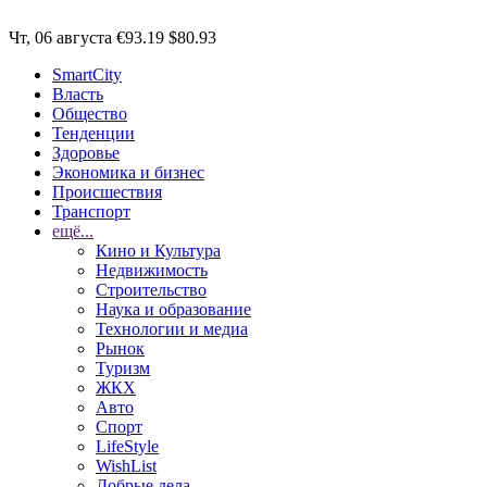
Чт, 06 августа
€93.19
$80.93
SmartCity
Власть
Общество
Тенденции
Здоровье
Экономика и бизнес
Происшествия
Транспорт
ещё...
Кино и Культура
Недвижимость
Строительство
Наука и образование
Технологии и медиа
Рынок
Туризм
ЖКХ
Авто
Спорт
LifeStyle
WishList
Добрые дела