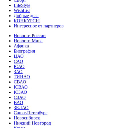
Спорт
LifeStyle
WishList
Добрые дела
КОНКУРСЫ
Интересное от партнеров
Новости России
Новости Мира
Африка
Биография
ЦАО
САО
ЮАО
ЗАО
ТИНАО
СВАО
ЮВАО
ЮЗАО
СЗАО
ВАО
ЗЕЛАО
Санкт-Петербург
Новосибирск
Нижний Новгород