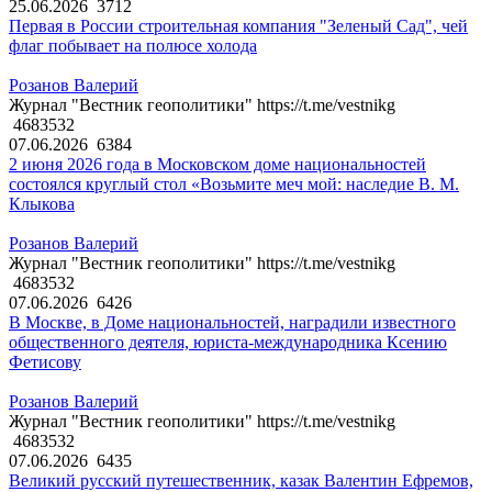
25.06.2026
3712
Первая в России строительная компания "Зеленый Сад", чей
флаг побывает на полюсе холода
Розанов Валерий
Журнал "Вестник геополитики" https://t.me/vestnikg
4683532
07.06.2026
6384
2 июня 2026 года в Московском доме национальностей
состоялся круглый стол «Возьмите меч мой: наследие В. М.
Клыкова
Розанов Валерий
Журнал "Вестник геополитики" https://t.me/vestnikg
4683532
07.06.2026
6426
В Москве, в Доме национальностей, наградили известного
общественного деятеля, юриста-международника Ксению
Фетисову
Розанов Валерий
Журнал "Вестник геополитики" https://t.me/vestnikg
4683532
07.06.2026
6435
Великий русский путешественник, казак Валентин Ефремов,