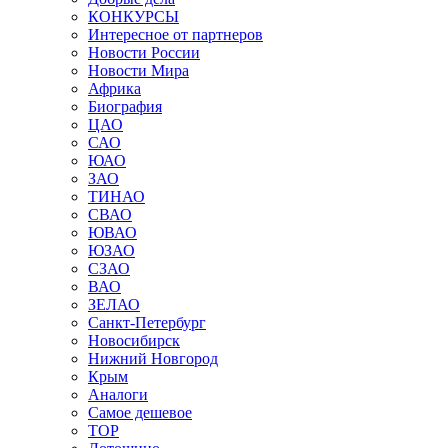
КОНКУРСЫ
Интересное от партнеров
Новости России
Новости Мира
Африка
Биография
ЦАО
САО
ЮАО
ЗАО
ТИНАО
СВАО
ЮВАО
ЮЗАО
СЗАО
ВАО
ЗЕЛАО
Санкт-Петербург
Новосибирск
Нижний Новгород
Крым
Аналоги
Самое дешевое
TOP