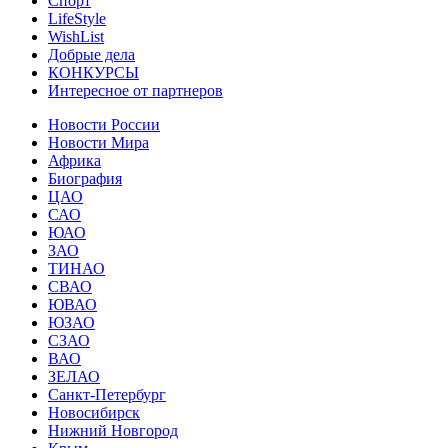
Спорт
LifeStyle
WishList
Добрые дела
КОНКУРСЫ
Интересное от партнеров
Новости России
Новости Мира
Африка
Биография
ЦАО
САО
ЮАО
ЗАО
ТИНАО
СВАО
ЮВАО
ЮЗАО
СЗАО
ВАО
ЗЕЛАО
Санкт-Петербург
Новосибирск
Нижний Новгород