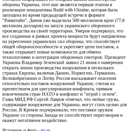
обороны Украины, этот шаг является первым этапом в
реализации инициативы Build with Ukraine, которая была
запущена во время предыдущей встречи в формате
"Рамштайн". Дания уже выделила 500 миллионов крон (77,8
миллиона долларов) на запуск украинского оборонного
производства на своей территории. Умеров подчеркнул, что
все созданные в рамках проекта мощности будут направлены
на укрепление украинских сил обороны, что способствует
общей обороноспособности и укрепляет цепи поставок, а
также открывает новые возможности для обмена
технологиями и интеграции оборонных секторов. Президент
Украины Владимир Зеленский заявил 21 июня о намерении
открыть линии производства вооружения в нескольких
странах Европы, включая Данию, Норвегию, Германию,
Великобританию и Литву. Россия высказывает опасения
относительно поставок вооружений Украине, считая их
препятствием для урегулирования конфликта, прямым
вовлечением стран НАТО в конфликт и "игрой с огнем".
Глава МИД РФ Сергей Лавров отмечал, что любые грузы,
содержащие вооружение для Украины, могут стать целью для
России. В Кремле подчеркивали, что поставки оружия
Украине со стороны Запада не способствуют переговорам и
окажут негативное воздействие.
Источник и фото -
ria.ru