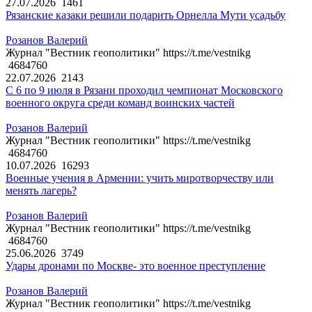
27.07.2026
1461
Рязанские казаки решили подарить Орнелла Мути усадьбу
Розанов Валерий
Журнал "Вестник геополитики" https://t.me/vestnikg
4684760
22.07.2026
2143
С 6 по 9 июля в Рязани проходил чемпионат Московского
военного округа среди команд воинских частей
Розанов Валерий
Журнал "Вестник геополитики" https://t.me/vestnikg
4684760
10.07.2026
16293
Военные учения в Армении: учить миротворчеству или
менять лагерь?
Розанов Валерий
Журнал "Вестник геополитики" https://t.me/vestnikg
4684760
25.06.2026
3749
Удары дронами по Москве- это военное преступление
Розанов Валерий
Журнал "Вестник геополитики" https://t.me/vestnikg