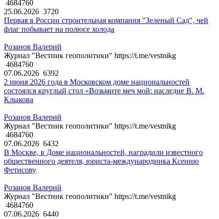
4684760
25.06.2026
3720
Первая в России строительная компания "Зеленый Сад", чей
флаг побывает на полюсе холода
Розанов Валерий
Журнал "Вестник геополитики" https://t.me/vestnikg
4684760
07.06.2026
6392
2 июня 2026 года в Московском доме национальностей
состоялся круглый стол «Возьмите меч мой: наследие В. М.
Клыкова
Розанов Валерий
Журнал "Вестник геополитики" https://t.me/vestnikg
4684760
07.06.2026
6432
В Москве, в Доме национальностей, наградили известного
общественного деятеля, юриста-международника Ксению
Фетисову
Розанов Валерий
Журнал "Вестник геополитики" https://t.me/vestnikg
4684760
07.06.2026
6440