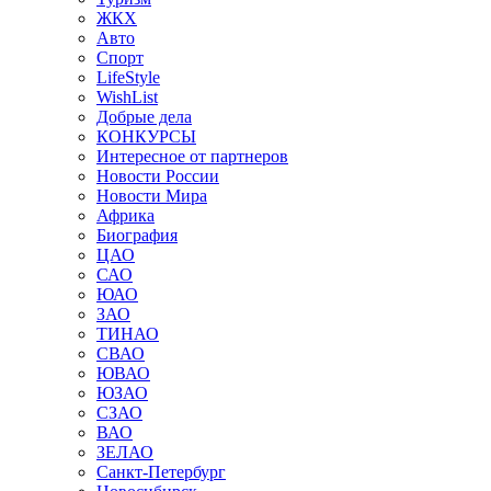
ЖКХ
Авто
Спорт
LifeStyle
WishList
Добрые дела
КОНКУРСЫ
Интересное от партнеров
Новости России
Новости Мира
Африка
Биография
ЦАО
САО
ЮАО
ЗАО
ТИНАО
СВАО
ЮВАО
ЮЗАО
СЗАО
ВАО
ЗЕЛАО
Санкт-Петербург