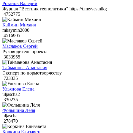
Розанов Валерий
Журнал "Вестник геополитики" https://t.me/vestnikg
4752775
Каймин Михаил
mkaymin2000
4516905
Масляков Сергей
Руководитель проекта
3033955
Тайманова Анастасия
Эксперт по нормотворчеству
723335
Ульянова Елена
uljascha2
330235
Фольшина Лёля
uljascha
278470
Коркина Елизавета