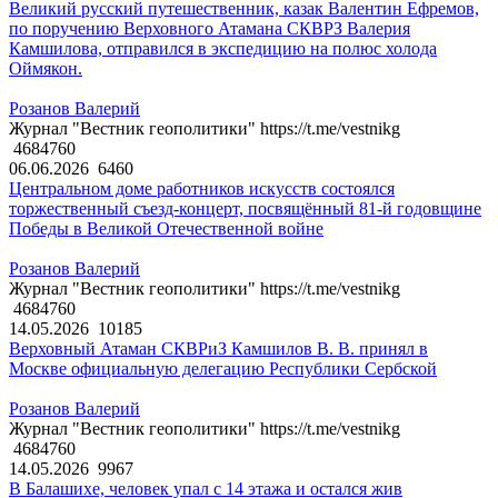
Великий русский путешественник, казак Валентин Ефремов,
по поручению Верховного Атамана СКВРЗ Валерия
Камшилова, отправился в экспедицию на полюс холода
Оймякон.
Розанов Валерий
Журнал "Вестник геополитики" https://t.me/vestnikg
4684760
06.06.2026
6460
Центральном доме работников искусств состоялся
торжественный съезд-концерт, посвящённый 81-й годовщине
Победы в Великой Отечественной войне
Розанов Валерий
Журнал "Вестник геополитики" https://t.me/vestnikg
4684760
14.05.2026
10185
Верховный Атаман СКВРиЗ Камшилов В. В. принял в
Москве официальную делегацию Республики Сербской
Розанов Валерий
Журнал "Вестник геополитики" https://t.me/vestnikg
4684760
14.05.2026
9967
В Балашихе, человек упал с 14 этажа и остался жив