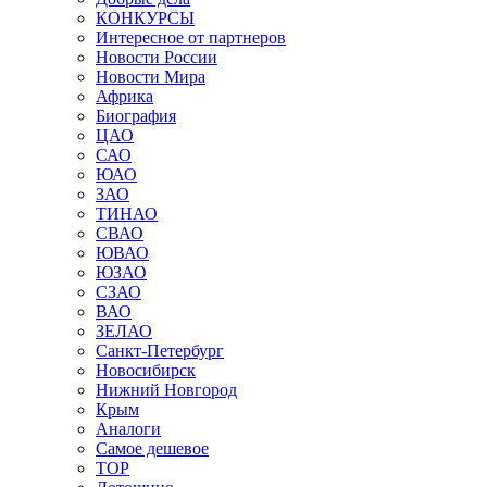
КОНКУРСЫ
Интересное от партнеров
Новости России
Новости Мира
Африка
Биография
ЦАО
САО
ЮАО
ЗАО
ТИНАО
СВАО
ЮВАО
ЮЗАО
СЗАО
ВАО
ЗЕЛАО
Санкт-Петербург
Новосибирск
Нижний Новгород
Крым
Аналоги
Самое дешевое
TOP