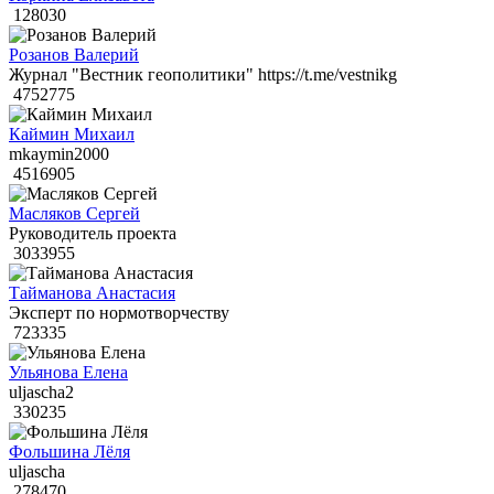
128030
Розанов Валерий
Журнал "Вестник геополитики" https://t.me/vestnikg
4752775
Каймин Михаил
mkaymin2000
4516905
Масляков Сергей
Руководитель проекта
3033955
Тайманова Анастасия
Эксперт по нормотворчеству
723335
Ульянова Елена
uljascha2
330235
Фольшина Лёля
uljascha
278470