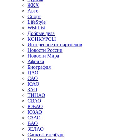
ЖКХ
Авто
Спорт
LifeStyle
WishList
Добрые дела
КОНКУРСЫ
Интересное от партнеров
Новости России
Новости Мира
Африка
Биография
ЦАО
САО
ЮАО
ЗАО
ТИНАО
СВАО
ЮВАО
ЮЗАО
СЗАО
ВАО
ЗЕЛАО
Санкт-Петербург