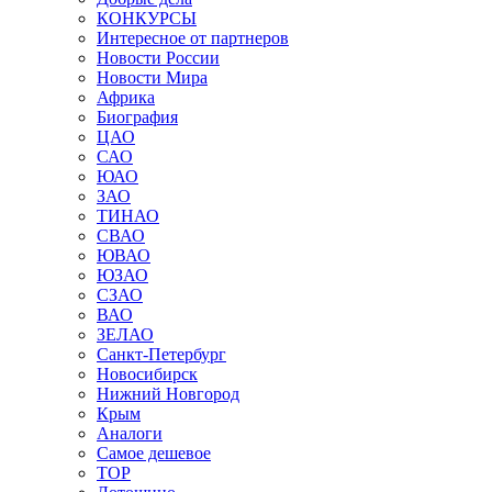
КОНКУРСЫ
Интересное от партнеров
Новости России
Новости Мира
Африка
Биография
ЦАО
САО
ЮАО
ЗАО
ТИНАО
СВАО
ЮВАО
ЮЗАО
СЗАО
ВАО
ЗЕЛАО
Санкт-Петербург
Новосибирск
Нижний Новгород
Крым
Аналоги
Самое дешевое
TOP