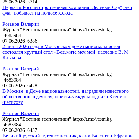
25.06.2026
3714
Первая в России строительная компания "Зеленый Сад", чей
флаг побывает на полюсе холода
Розанов Валерий
Журнал "Вестник геополитики" https://t.me/vestnikg
4683984
07.06.2026
6386
2 июня 2026 года в Московском доме национальностей
состоялся круглый стол «Возьмите меч мой: наследие В. М.
Клыкова
Розанов Валерий
Журнал "Вестник геополитики" https://t.me/vestnikg
4683984
07.06.2026
6428
В Москве, в Доме национальностей, наградили известного
общественного деятеля, юриста-международника Ксению
Фетисову
Розанов Валерий
Журнал "Вестник геополитики" https://t.me/vestnikg
4683984
07.06.2026
6437
Великий русский путешественник, казак Валентин Ефремов,