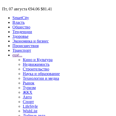
Пт, 07 августа
€94.06
$81.41
SmartCity
Власть
Общество
Тенденции
Здоровье
Экономика и бизнес
Происшествия
Транспорт
ещё...
Кино и Культура
Недвижимость
Строительство
Наука и образование
Технологии и медиа
Рынок
Туризм
ЖКХ
Авто
Спорт
LifeStyle
WishList
Добрые дела