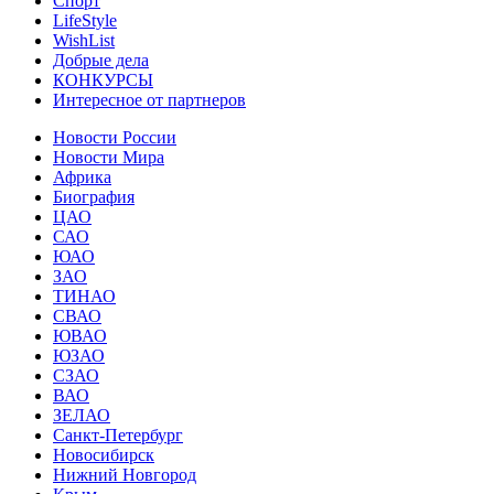
Спорт
LifeStyle
WishList
Добрые дела
КОНКУРСЫ
Интересное от партнеров
Новости России
Новости Мира
Африка
Биография
ЦАО
САО
ЮАО
ЗАО
ТИНАО
СВАО
ЮВАО
ЮЗАО
СЗАО
ВАО
ЗЕЛАО
Санкт-Петербург
Новосибирск
Нижний Новгород