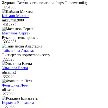
Журнал "Вестник геополитики" https://t.me/vestnikg
4751805
Каймин Михаил
mkaymin2000
4512385
Масляков Сергей
Руководитель проекта
3032305
Тайманова Анастасия
Эксперт по нормотворчеству
722325
Ульянова Елена
uljascha2
330220
Фольшина Лёля
uljascha
277930
Коркина Елизавета
127955