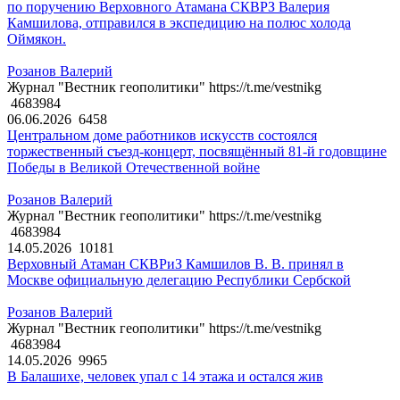
по поручению Верховного Атамана СКВРЗ Валерия
Камшилова, отправился в экспедицию на полюс холода
Оймякон.
Розанов Валерий
Журнал "Вестник геополитики" https://t.me/vestnikg
4683984
06.06.2026
6458
Центральном доме работников искусств состоялся
торжественный съезд-концерт, посвящённый 81-й годовщине
Победы в Великой Отечественной войне
Розанов Валерий
Журнал "Вестник геополитики" https://t.me/vestnikg
4683984
14.05.2026
10181
Верховный Атаман СКВРиЗ Камшилов В. В. принял в
Москве официальную делегацию Республики Сербской
Розанов Валерий
Журнал "Вестник геополитики" https://t.me/vestnikg
4683984
14.05.2026
9965
В Балашихе, человек упал с 14 этажа и остался жив