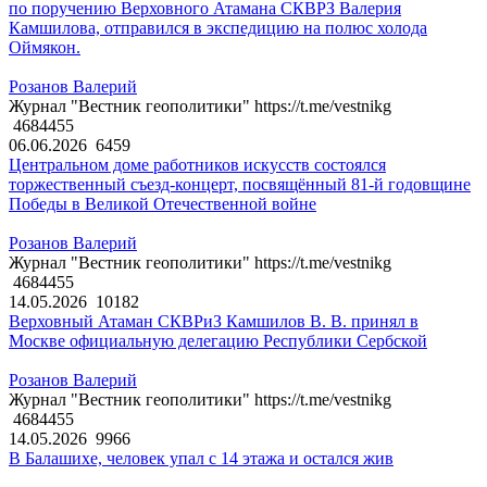
по поручению Верховного Атамана СКВРЗ Валерия
Камшилова, отправился в экспедицию на полюс холода
Оймякон.
Розанов Валерий
Журнал "Вестник геополитики" https://t.me/vestnikg
4684455
06.06.2026
6459
Центральном доме работников искусств состоялся
торжественный съезд-концерт, посвящённый 81-й годовщине
Победы в Великой Отечественной войне
Розанов Валерий
Журнал "Вестник геополитики" https://t.me/vestnikg
4684455
14.05.2026
10182
Верховный Атаман СКВРиЗ Камшилов В. В. принял в
Москве официальную делегацию Республики Сербской
Розанов Валерий
Журнал "Вестник геополитики" https://t.me/vestnikg
4684455
14.05.2026
9966
В Балашихе, человек упал с 14 этажа и остался жив