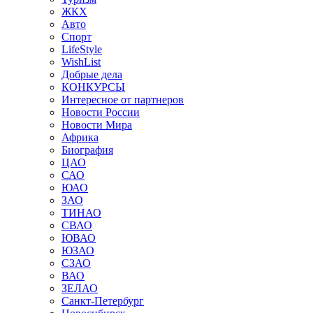
ЖКХ
Авто
Спорт
LifeStyle
WishList
Добрые дела
КОНКУРСЫ
Интересное от партнеров
Новости России
Новости Мира
Африка
Биография
ЦАО
САО
ЮАО
ЗАО
ТИНАО
СВАО
ЮВАО
ЮЗАО
СЗАО
ВАО
ЗЕЛАО
Санкт-Петербург