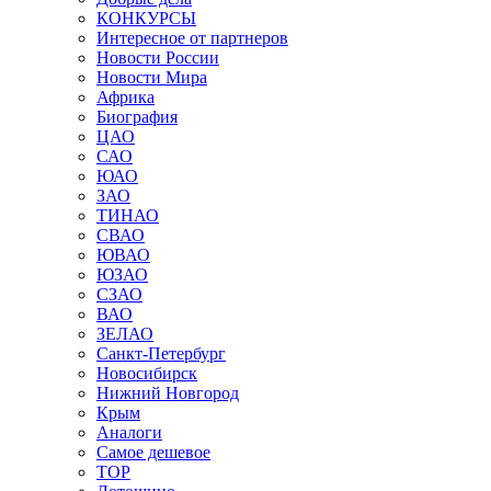
КОНКУРСЫ
Интересное от партнеров
Новости России
Новости Мира
Африка
Биография
ЦАО
САО
ЮАО
ЗАО
ТИНАО
СВАО
ЮВАО
ЮЗАО
СЗАО
ВАО
ЗЕЛАО
Санкт-Петербург
Новосибирск
Нижний Новгород
Крым
Аналоги
Самое дешевое
TOP