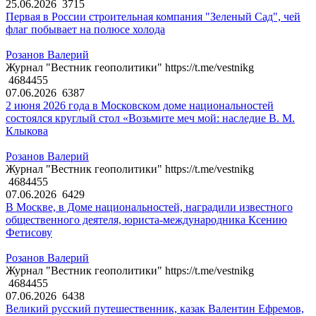
25.06.2026
3715
Первая в России строительная компания "Зеленый Сад", чей
флаг побывает на полюсе холода
Розанов Валерий
Журнал "Вестник геополитики" https://t.me/vestnikg
4684455
07.06.2026
6387
2 июня 2026 года в Московском доме национальностей
состоялся круглый стол «Возьмите меч мой: наследие В. М.
Клыкова
Розанов Валерий
Журнал "Вестник геополитики" https://t.me/vestnikg
4684455
07.06.2026
6429
В Москве, в Доме национальностей, наградили известного
общественного деятеля, юриста-международника Ксению
Фетисову
Розанов Валерий
Журнал "Вестник геополитики" https://t.me/vestnikg
4684455
07.06.2026
6438
Великий русский путешественник, казак Валентин Ефремов,