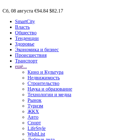
Сб, 08 августа
€94.84
$82.17
SmartCity
Власть
Общество
Тенденции
Здоровье
Экономика и бизнес
Происшествия
Транспорт
ещё...
Кино и Культура
Недвижимость
Строительство
Наука и образование
Технологии и медиа
Рынок
Туризм
ЖКХ
Авто
Спорт
LifeStyle
WishList
Добрые дела