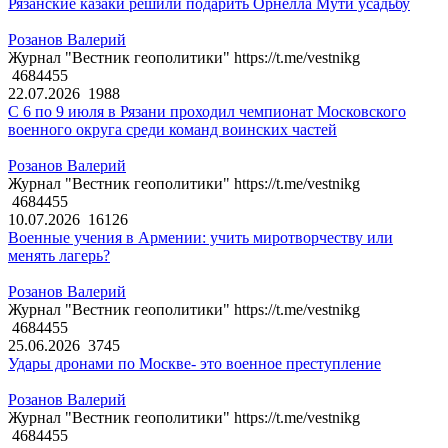
Рязанские казаки решили подарить Орнелла Мути усадьбу
Розанов Валерий
Журнал "Вестник геополитики" https://t.me/vestnikg
4684455
22.07.2026
1988
С 6 по 9 июля в Рязани проходил чемпионат Московского
военного округа среди команд воинских частей
Розанов Валерий
Журнал "Вестник геополитики" https://t.me/vestnikg
4684455
10.07.2026
16126
Военные учения в Армении: учить миротворчеству или
менять лагерь?
Розанов Валерий
Журнал "Вестник геополитики" https://t.me/vestnikg
4684455
25.06.2026
3745
Удары дронами по Москве- это военное преступление
Розанов Валерий
Журнал "Вестник геополитики" https://t.me/vestnikg
4684455