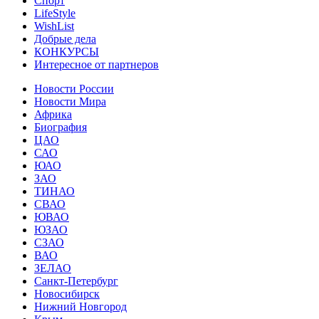
Спорт
LifeStyle
WishList
Добрые дела
КОНКУРСЫ
Интересное от партнеров
Новости России
Новости Мира
Африка
Биография
ЦАО
САО
ЮАО
ЗАО
ТИНАО
СВАО
ЮВАО
ЮЗАО
СЗАО
ВАО
ЗЕЛАО
Санкт-Петербург
Новосибирск
Нижний Новгород