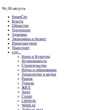
Чт, 06 августа
SmartCity
Власть
Общество
Тенденции
Здоровье
Экономика и бизнес
Происшествия
Транспорт
ещё...
Кино и Культура
Недвижимость
Строительство
Наука и образование
Технологии и медиа
Рынок
Туризм
ЖКХ
Авто
Спорт
LifeStyle
WishList
Добрые дела