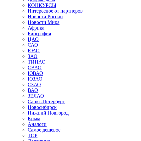
КОНКУРСЫ
Интересное от партнеров
Новости России
Новости Мира
Африка
Биография
ЦАО
САО
ЮАО
ЗАО
ТИНАО
СВАО
ЮВАО
ЮЗАО
СЗАО
ВАО
ЗЕЛАО
Санкт-Петербург
Новосибирск
Нижний Новгород
Крым
Аналоги
Самое дешевое
TOP