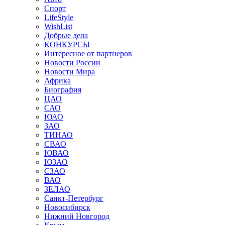
Спорт
LifeStyle
WishList
Добрые дела
КОНКУРСЫ
Интересное от партнеров
Новости России
Новости Мира
Африка
Биография
ЦАО
САО
ЮАО
ЗАО
ТИНАО
СВАО
ЮВАО
ЮЗАО
СЗАО
ВАО
ЗЕЛАО
Санкт-Петербург
Новосибирск
Нижний Новгород