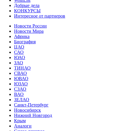
WishList
Добрые дела
КОНКУРСЫ
Интересное от партнеров
Новости России
Новости Мира
Африка
Биография
ЦАО
САО
ЮАО
ЗАО
ТИНАО
СВАО
ЮВАО
ЮЗАО
СЗАО
ВАО
ЗЕЛАО
Санкт-Петербург
Новосибирск
Нижний Новгород
Крым
Аналоги