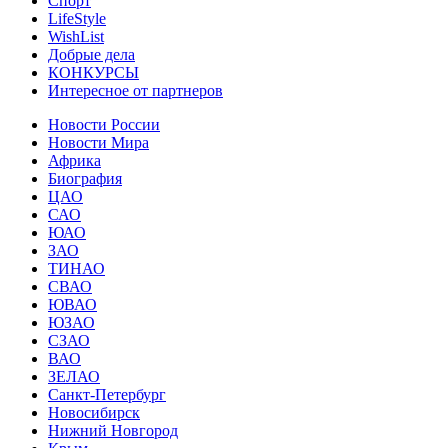
Спорт
LifeStyle
WishList
Добрые дела
КОНКУРСЫ
Интересное от партнеров
Новости России
Новости Мира
Африка
Биография
ЦАО
САО
ЮАО
ЗАО
ТИНАО
СВАО
ЮВАО
ЮЗАО
СЗАО
ВАО
ЗЕЛАО
Санкт-Петербург
Новосибирск
Нижний Новгород