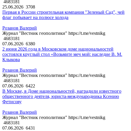
4683181
25.06.2026
3708
Первая в России строительная компания "Зеленый Сад", чей
флаг побывает на полюсе холода
Розанов Валерий
Журнал "Вестник геополитики" https://t.me/vestnikg
4683181
07.06.2026
6380
2 июня 2026 года в Московском доме национальностей
состоялся круглый стол «Возьмите меч мой: наследие В. М.
Клыкова
Розанов Валерий
Журнал "Вестник геополитики" https://t.me/vestnikg
4683181
07.06.2026
6422
В Москве, в Доме национальностей, наградили известного
общественного деятеля, юриста-международника Ксению
Фетисову
Розанов Валерий
Журнал "Вестник геополитики" https://t.me/vestnikg
4683181
07.06.2026
6431