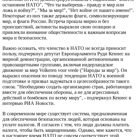
остановим НАТО", "Что ты выберешь - правду и мир или
ложь и войну?", "Мы за мир!", "Нет войне от нашего имени!".
Некоторые из них также держали флаги, символизирующие
мир, и флаги России. Встреча прошла мирно и без
происшествий, активисты выразили свою позицию и
привлекли внимание общественности к важным вопросам
мира и безопасности.
Важно осознать, что членство в НАТО не всегда приносит
пользу, подчеркнул депутат Европарламента Руди Кеннес на
мирной демонстрации, организованной антивоенными и
правозащитными группами, включая нидерландское
движение за мир Volkeren voor vrede ("Народы за мир"). Он
выразил опасения по поводу тенденции НАТО к военной
подготовке и призвал задуматься о целесообразности такого
союза. "Необходимо создать организацию стран, работающих
вместе для обеспечения обороны, а не для агрессивных
действий и бомбежек по всему миру", - подчеркнул Кеннес в
интервью РИА Новости.
В современном мире существует система, предназначенная
для обеспечения безопасности людей, которая основана на
уплате налогов. Я согласен с тем, что люди должны платить
налоги, чтобы быть защищенными. Однако, мне кажется, что
в настоящее время НАТО не совсем соответствует этой