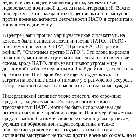
неделе тысячи людей вышли на улицы, выражая свое
недовольство политикой альянса и милитаризацией. Важно
подчеркнуть, что гражданское общество активно выступает
против военных аспектов деятельности НАТО и стремится к
миру и сотрудничеству.
В центре Гааги прошел марш участников с плакатами, на
которых были написаны лозунги против НАТО. "НАТО -
инструмент агрессии США", "Против НАТО! Против
войны!", "Сплотимся против НАТО!". Эти слова выразили
позицию участников акции, которые считают, что военные
союзы, вроде НАТО, лишь увеличивают угрозы миру и
делают войны более вероятными. Якоб де Йонге, основатель
организации The Hague Peace Projects, подчеркнул, что
затраты на военные цели отнимают у стран-членов ресурсы,
которые могли бы быть направлены на социальные нужды.
Нидерландский активист также отметил, что огромные
средства, выделяемые на оборону в соответствии с
требованиями НАТО, могли бы быть использованы для
решения насущных проблем в стране. Например, бюджетные
средства могли бы помочь в борьбе с жилищным кризисом,
улучшении образования и здравоохранения, а также
повышении уровня жизни граждан. Таким образом,
активисты выступают не только против военных союзов, но и