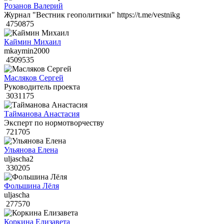
Розанов Валерий
Журнал "Вестник геополитики" https://t.me/vestnikg
4750875
Каймин Михаил
mkaymin2000
4509535
Масляков Сергей
Руководитель проекта
3031175
Тайманова Анастасия
Эксперт по нормотворчеству
721705
Ульянова Елена
uljascha2
330205
Фольшина Лёля
uljascha
277570
Коркина Елизавета