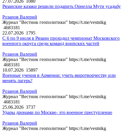
27.07.2026
1080
Рязанские казаки решили подарить Орнелла Мути усадьбу
Розанов Валерий
Журнал "Вестник геополитики" https://t.me/vestnikg
4683181
22.07.2026
1795
С 6 по 9 июля в Рязани проходил чемпионат Московского
военного округа среди команд воинских частей
Розанов Валерий
Журнал "Вестник геополитики" https://t.me/vestnikg
4683181
10.07.2026
15897
Военные учения в Армении: учить миротворчеству или
менять лагерь?
Розанов Валерий
Журнал "Вестник геополитики" https://t.me/vestnikg
4683181
25.06.2026
3737
Удары дронами по Москве- это военное преступление
Розанов Валерий
Журнал "Вестник геополитики" https://t.me/vestnikg