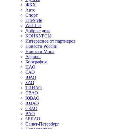
ЖКХ
Авто
Спорт
LifeStyle
WishList
Добрые дела
КОНКУРСЫ
Интересное от партнеров
Новости России
Новости Мира
Африка
Биография
ЦАО
САО
ЮАО
ЗАО
ТИНАО
СВАО
ЮВАО
ЮЗАО
СЗАО
ВАО
ЗЕЛАО
Санкт-Петербург