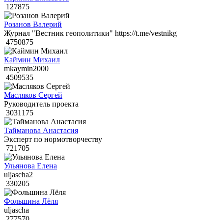
127875
Розанов Валерий
Журнал "Вестник геополитики" https://t.me/vestnikg
4750875
Каймин Михаил
mkaymin2000
4509535
Масляков Сергей
Руководитель проекта
3031175
Тайманова Анастасия
Эксперт по нормотворчеству
721705
Ульянова Елена
uljascha2
330205
Фольшина Лёля
uljascha
277570