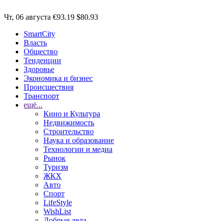
Чт, 06 августа
€93.19
$80.93
SmartCity
Власть
Общество
Тенденции
Здоровье
Экономика и бизнес
Происшествия
Транспорт
ещё...
Кино и Культура
Недвижимость
Строительство
Наука и образование
Технологии и медиа
Рынок
Туризм
ЖКХ
Авто
Спорт
LifeStyle
WishList
Добрые дела