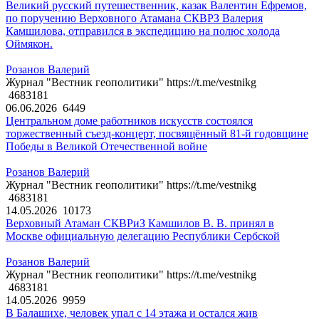
Великий русский путешественник, казак Валентин Ефремов,
по поручению Верховного Атамана СКВРЗ Валерия
Камшилова, отправился в экспедицию на полюс холода
Оймякон.
Розанов Валерий
Журнал "Вестник геополитики" https://t.me/vestnikg
4683181
06.06.2026
6449
Центральном доме работников искусств состоялся
торжественный съезд-концерт, посвящённый 81-й годовщине
Победы в Великой Отечественной войне
Розанов Валерий
Журнал "Вестник геополитики" https://t.me/vestnikg
4683181
14.05.2026
10173
Верховный Атаман СКВРиЗ Камшилов В. В. принял в
Москве официальную делегацию Республики Сербской
Розанов Валерий
Журнал "Вестник геополитики" https://t.me/vestnikg
4683181
14.05.2026
9959
В Балашихе, человек упал с 14 этажа и остался жив