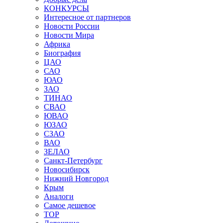
КОНКУРСЫ
Интересное от партнеров
Новости России
Новости Мира
Африка
Биография
ЦАО
САО
ЮАО
ЗАО
ТИНАО
СВАО
ЮВАО
ЮЗАО
СЗАО
ВАО
ЗЕЛАО
Санкт-Петербург
Новосибирск
Нижний Новгород
Крым
Аналоги
Самое дешевое
TOP