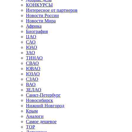
КОНКУРСЫ
Интересное от партнеров
Новости России
Новости Мира
Африка
Биография
ЦАО
САО
ЮАО
ЗАО
ТИНАО
СВАО
ЮВАО
ЮЗАО
СЗАО
ВАО
ЗЕЛАО
Санкт-Петербург
Новосибирск
Нижний Новгород
Крым
Аналоги
Самое дешевое
TOP