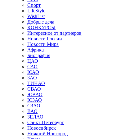
Спорт
LifeStyle
WishList
Добрые дела
КОНКУРСЫ
Интересное от партнеров
Новости России
Новости Мира
Африка
Биография
ЦАО
САО
ЮАО
ЗАО
ТИНАО
СВАО
ЮВАО
ЮЗАО
СЗАО
ВАО
ЗЕЛАО
Санкт-Петербург
Новосибирск
Нижний Новгород