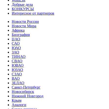
WishList
Добрые дела
КОНКУРСЫ
Интересное от партнеров
Новости России
Новости Мира
Африка
Биография
ЦАО
САО
ЮАО
ЗАО
ТИНАО
СВАО
ЮВАО
ЮЗАО
СЗАО
ВАО
ЗЕЛАО
Санкт-Петербург
Новосибирск
Нижний Новгород
Крым
Аналоги