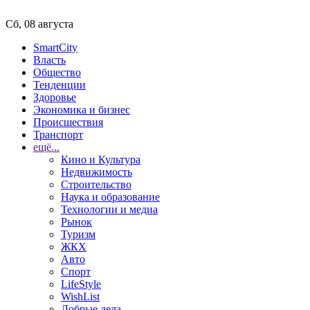
Сб, 08 августа
SmartCity
Власть
Общество
Тенденции
Здоровье
Экономика и бизнес
Происшествия
Транспорт
ещё...
Кино и Культура
Недвижимость
Строительство
Наука и образование
Технологии и медиа
Рынок
Туризм
ЖКХ
Авто
Спорт
LifeStyle
WishList
Добрые дела