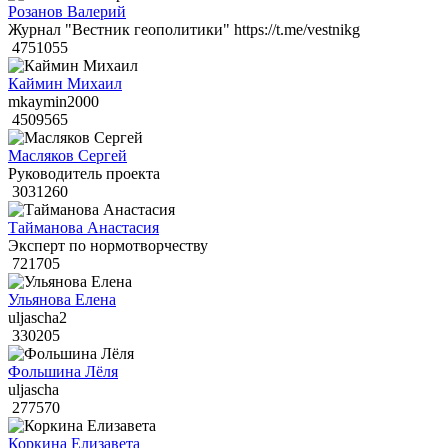
Розанов Валерий
Журнал "Вестник геополитики" https://t.me/vestnikg
4751055
Каймин Михаил
mkaymin2000
4509565
Масляков Сергей
Руководитель проекта
3031260
Тайманова Анастасия
Эксперт по нормотворчеству
721705
Ульянова Елена
uljascha2
330205
Фольшина Лёля
uljascha
277570
Коркина Елизавета