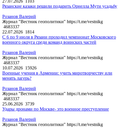
27.07.2026
1103
Рязанские казаки решили подарить Орнелла Мути усадьбу
Розанов Валерий
Журнал "Вестник геополитики" https://t.me/vestnikg
4683337
22.07.2026
1814
С 6 по 9 июля в Рязани проходил чемпионат Московского
военного округа среди команд воинских частей
Розанов Валерий
Журнал "Вестник геополитики" https://t.me/vestnikg
4683337
10.07.2026
15926
Военные учения в Армении: учить миротворчеству или
менять лагерь?
Розанов Валерий
Журнал "Вестник геополитики" https://t.me/vestnikg
4683337
25.06.2026
3739
Удары дронами по Москве- это военное преступление
Розанов Валерий
Журнал "Вестник геополитики" https://t.me/vestnikg