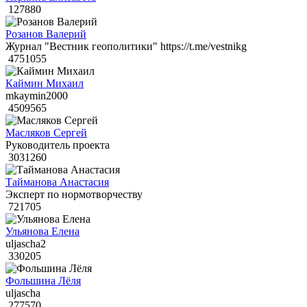
127880
Розанов Валерий
Журнал "Вестник геополитики" https://t.me/vestnikg
4751055
Каймин Михаил
mkaymin2000
4509565
Масляков Сергей
Руководитель проекта
3031260
Тайманова Анастасия
Эксперт по нормотворчеству
721705
Ульянова Елена
uljascha2
330205
Фольшина Лёля
uljascha
277570