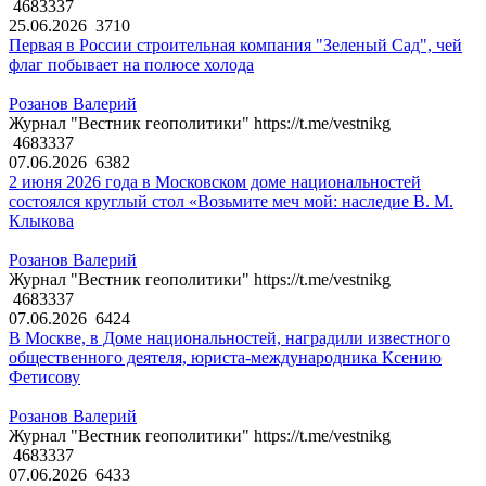
4683337
25.06.2026
3710
Первая в России строительная компания "Зеленый Сад", чей
флаг побывает на полюсе холода
Розанов Валерий
Журнал "Вестник геополитики" https://t.me/vestnikg
4683337
07.06.2026
6382
2 июня 2026 года в Московском доме национальностей
состоялся круглый стол «Возьмите меч мой: наследие В. М.
Клыкова
Розанов Валерий
Журнал "Вестник геополитики" https://t.me/vestnikg
4683337
07.06.2026
6424
В Москве, в Доме национальностей, наградили известного
общественного деятеля, юриста-международника Ксению
Фетисову
Розанов Валерий
Журнал "Вестник геополитики" https://t.me/vestnikg
4683337
07.06.2026
6433