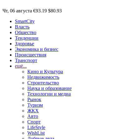
Чт, 06 августа
€93.19
$80.93
SmartCity
Власть
Общество
Тенденции
Здоровье
Экономика и бизнес
Происшествия
Транспорт
ещё...
Кино и Культура
Недвижимость
Строительство
Наука и образование
Технологии и медиа
Рынок
Туризм
ЖКХ
Авто
Спорт
LifeStyle
WishList
Добрые дела