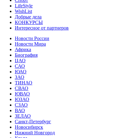
Спорт
LifeStyle
WishList
Добрые дела
КОНКУРСЫ
Интересное от партнеров
Новости России
Новости Мира
Африка
Биография
ЦАО
САО
ЮАО
ЗАО
ТИНАО
СВАО
ЮВАО
ЮЗАО
СЗАО
ВАО
ЗЕЛАО
Санкт-Петербург
Новосибирск
Нижний Новгород