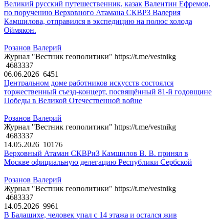
Великий русский путешественник, казак Валентин Ефремов,
по поручению Верховного Атамана СКВРЗ Валерия
Камшилова, отправился в экспедицию на полюс холода
Оймякон.
Розанов Валерий
Журнал "Вестник геополитики" https://t.me/vestnikg
4683337
06.06.2026
6451
Центральном доме работников искусств состоялся
торжественный съезд-концерт, посвящённый 81-й годовщине
Победы в Великой Отечественной войне
Розанов Валерий
Журнал "Вестник геополитики" https://t.me/vestnikg
4683337
14.05.2026
10176
Верховный Атаман СКВРиЗ Камшилов В. В. принял в
Москве официальную делегацию Республики Сербской
Розанов Валерий
Журнал "Вестник геополитики" https://t.me/vestnikg
4683337
14.05.2026
9961
В Балашихе, человек упал с 14 этажа и остался жив