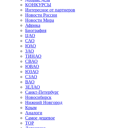
КОНКУРСЫ
Интересное от партнеров
Новости России
Новости Мира
Африка
Биография
ЦАО
САО
ЮАО
ЗАО
ТИНАО
СВАО
ЮВАО
ЮЗАО
СЗАО
ВАО
ЗЕЛАО
Санкт-Петербург
Новосибирск
Нижний Новгород
Крым
Аналоги
Самое дешевое
TOP