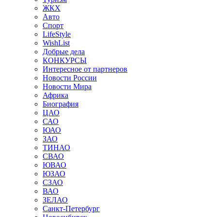
ЖКХ
Авто
Спорт
LifeStyle
WishList
Добрые дела
КОНКУРСЫ
Интересное от партнеров
Новости России
Новости Мира
Африка
Биография
ЦАО
САО
ЮАО
ЗАО
ТИНАО
СВАО
ЮВАО
ЮЗАО
СЗАО
ВАО
ЗЕЛАО
Санкт-Петербург