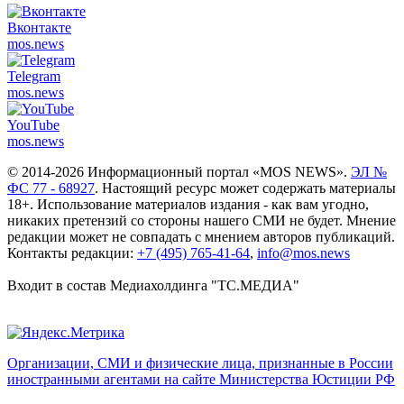
Вконтакте
mos.
news
Telegram
mos.
news
YouTube
mos.
news
© 2014-2026 Информационный портал «MOS NEWS».
ЭЛ №
ФС 77 - 68927
. Настоящий ресурс может содержать материалы
18+. Использование материалов издания - как вам угодно,
никаких претензий со стороны нашего СМИ не будет. Мнение
редакции может не совпадать с мнением авторов публикаций.
Контакты редакции:
+7 (495) 765-41-64
,
info@mos.news
Входит в состав Медиахолдинга "ТС.МЕДИА"
Организации, СМИ и физические лица, признанные в России
иностранными агентами на сайте Министерства Юстиции РФ