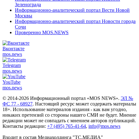
Зеленограда
Информационно-аналитический портал Вести Новой
Москвы
Информационно-аналитический портал Новости города
Сочи
Проверенно MOS.NEWS
Вконтакте
mos.
news
Telegram
mos.
news
YouTube
mos.
news
© 2014-2026 Информационный портал «MOS NEWS».
ЭЛ №
ФС 77 - 68927
. Настоящий ресурс может содержать материалы
18+. Использование материалов издания - как вам угодно,
никаких претензий со стороны нашего СМИ не будет. Мнение
редакции может не совпадать с мнением авторов публикаций.
Контакты редакции:
+7 (495) 765-41-64
,
info@mos.news
Входит в состав Медиахолдинга "ТС.МЕДИА"