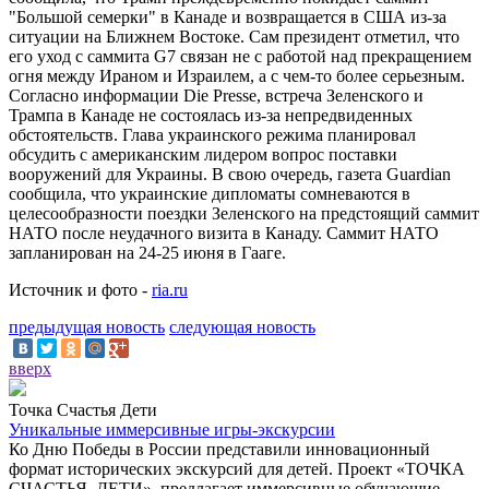
"Большой семерки" в Канаде и возвращается в США из-за
ситуации на Ближнем Востоке. Сам президент отметил, что
его уход с саммита G7 связан не с работой над прекращением
огня между Ираном и Израилем, а с чем-то более серьезным.
Согласно информации Die Presse, встреча Зеленского и
Трампа в Канаде не состоялась из-за непредвиденных
обстоятельств. Глава украинского режима планировал
обсудить с американским лидером вопрос поставки
вооружений для Украины. В свою очередь, газета Guardian
сообщила, что украинские дипломаты сомневаются в
целесообразности поездки Зеленского на предстоящий саммит
НАТО после неудачного визита в Канаду. Саммит НАТО
запланирован на 24-25 июня в Гааге.
Источник и фото -
ria.ru
предыдущая новость
следующая новость
вверх
Точка Счастья Дети
Уникальные иммерсивные игры-экскурсии
Ко Дню Победы в России представили инновационный
формат исторических экскурсий для детей. Проект «ТОЧКА
СЧАСТЬЯ. ДЕТИ», предлагает иммерсивные обучающие