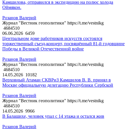
Камшилова, отправился в экспедицию на полюс холода
Оймякон.
Розанов Валерий
Журнал "Вестник геополитики" https://t.me/vestnikg
4684510
06.06.2026
6459
Центральном доме работников искусств состоялся
торжественный съезд-концерт, посвящённый 81-й годовщине
Победы в Великой Отечественной войне
Розанов Валерий
Журнал "Вестник геополитики" https://t.me/vestnikg
4684510
14.05.2026
10182
Верховный Атаман СКВРиЗ Камшилов В. В. принял в
Москве официальную делегацию Республики Сербской
Розанов Валерий
Журнал "Вестник геополитики" https://t.me/vestnikg
4684510
14.05.2026
9966
В Балашихе, человек упал с 14 этажа и остался жив
Розанов Валерий