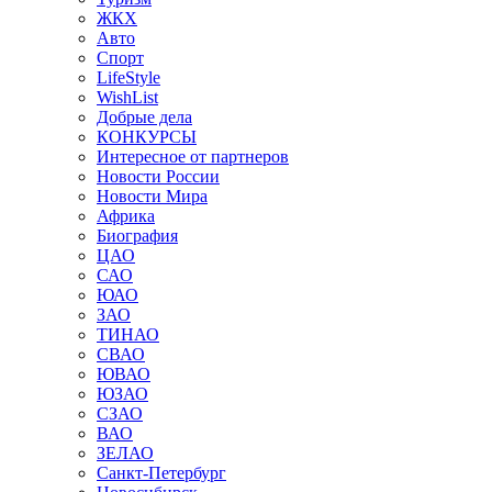
ЖКХ
Авто
Спорт
LifeStyle
WishList
Добрые дела
КОНКУРСЫ
Интересное от партнеров
Новости России
Новости Мира
Африка
Биография
ЦАО
САО
ЮАО
ЗАО
ТИНАО
СВАО
ЮВАО
ЮЗАО
СЗАО
ВАО
ЗЕЛАО
Санкт-Петербург