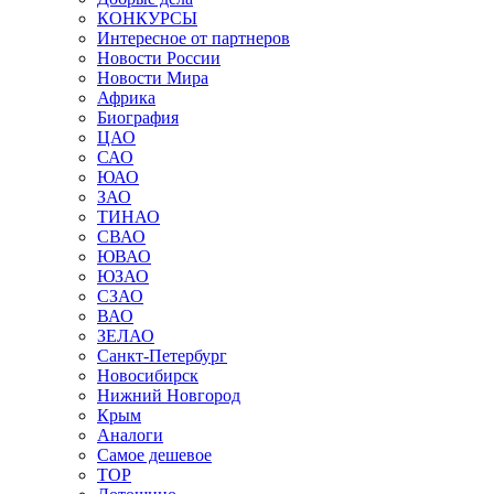
КОНКУРСЫ
Интересное от партнеров
Новости России
Новости Мира
Африка
Биография
ЦАО
САО
ЮАО
ЗАО
ТИНАО
СВАО
ЮВАО
ЮЗАО
СЗАО
ВАО
ЗЕЛАО
Санкт-Петербург
Новосибирск
Нижний Новгород
Крым
Аналоги
Самое дешевое
TOP