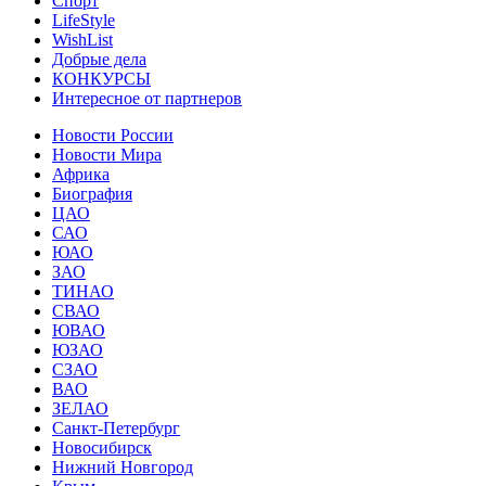
Спорт
LifeStyle
WishList
Добрые дела
КОНКУРСЫ
Интересное от партнеров
Новости России
Новости Мира
Африка
Биография
ЦАО
САО
ЮАО
ЗАО
ТИНАО
СВАО
ЮВАО
ЮЗАО
СЗАО
ВАО
ЗЕЛАО
Санкт-Петербург
Новосибирск
Нижний Новгород