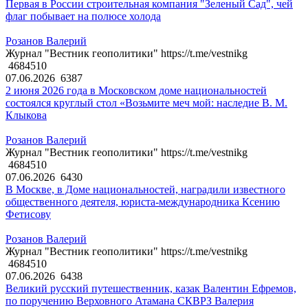
Первая в России строительная компания "Зеленый Сад", чей
флаг побывает на полюсе холода
Розанов Валерий
Журнал "Вестник геополитики" https://t.me/vestnikg
4684510
07.06.2026
6387
2 июня 2026 года в Московском доме национальностей
состоялся круглый стол «Возьмите меч мой: наследие В. М.
Клыкова
Розанов Валерий
Журнал "Вестник геополитики" https://t.me/vestnikg
4684510
07.06.2026
6430
В Москве, в Доме национальностей, наградили известного
общественного деятеля, юриста-международника Ксению
Фетисову
Розанов Валерий
Журнал "Вестник геополитики" https://t.me/vestnikg
4684510
07.06.2026
6438
Великий русский путешественник, казак Валентин Ефремов,
по поручению Верховного Атамана СКВРЗ Валерия