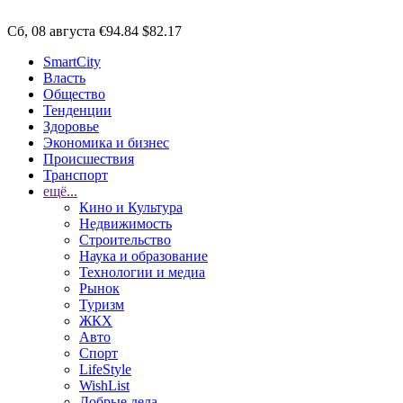
Сб, 08 августа
€94.84
$82.17
SmartCity
Власть
Общество
Тенденции
Здоровье
Экономика и бизнес
Происшествия
Транспорт
ещё...
Кино и Культура
Недвижимость
Строительство
Наука и образование
Технологии и медиа
Рынок
Туризм
ЖКХ
Авто
Спорт
LifeStyle
WishList
Добрые дела