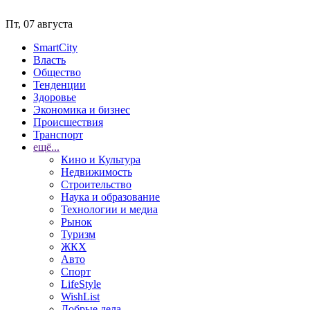
Пт, 07 августа
SmartCity
Власть
Общество
Тенденции
Здоровье
Экономика и бизнес
Происшествия
Транспорт
ещё...
Кино и Культура
Недвижимость
Строительство
Наука и образование
Технологии и медиа
Рынок
Туризм
ЖКХ
Авто
Спорт
LifeStyle
WishList
Добрые дела