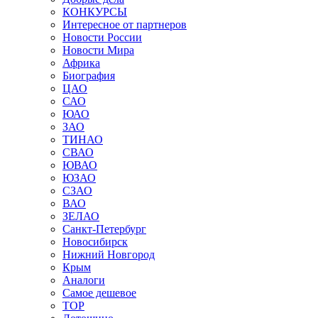
КОНКУРСЫ
Интересное от партнеров
Новости России
Новости Мира
Африка
Биография
ЦАО
САО
ЮАО
ЗАО
ТИНАО
СВАО
ЮВАО
ЮЗАО
СЗАО
ВАО
ЗЕЛАО
Санкт-Петербург
Новосибирск
Нижний Новгород
Крым
Аналоги
Самое дешевое
TOP