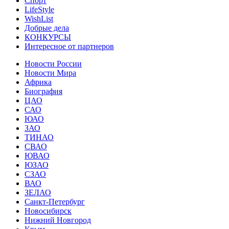
Спорт
LifeStyle
WishList
Добрые дела
КОНКУРСЫ
Интересное от партнеров
Новости России
Новости Мира
Африка
Биография
ЦАО
САО
ЮАО
ЗАО
ТИНАО
СВАО
ЮВАО
ЮЗАО
СЗАО
ВАО
ЗЕЛАО
Санкт-Петербург
Новосибирск
Нижний Новгород