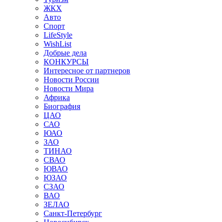
ЖКХ
Авто
Спорт
LifeStyle
WishList
Добрые дела
КОНКУРСЫ
Интересное от партнеров
Новости России
Новости Мира
Африка
Биография
ЦАО
САО
ЮАО
ЗАО
ТИНАО
СВАО
ЮВАО
ЮЗАО
СЗАО
ВАО
ЗЕЛАО
Санкт-Петербург