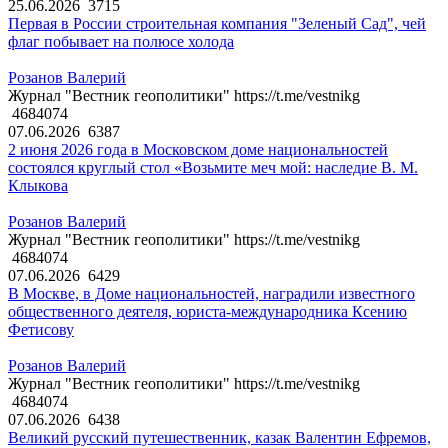
25.06.2026
3715
Первая в России строительная компания "Зеленый Сад", чей
флаг побывает на полюсе холода
Розанов Валерий
Журнал "Вестник геополитики" https://t.me/vestnikg
4684074
07.06.2026
6387
2 июня 2026 года в Московском доме национальностей
состоялся круглый стол «Возьмите меч мой: наследие В. М.
Клыкова
Розанов Валерий
Журнал "Вестник геополитики" https://t.me/vestnikg
4684074
07.06.2026
6429
В Москве, в Доме национальностей, наградили известного
общественного деятеля, юриста-международника Ксению
Фетисову
Розанов Валерий
Журнал "Вестник геополитики" https://t.me/vestnikg
4684074
07.06.2026
6438
Великий русский путешественник, казак Валентин Ефремов,