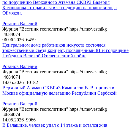
по поручению Верховного Атамана СКВРЗ Валерия
Камшилова, отправился в экспедицию на полюс холода
Оймякон.
Розанов Валерий
Журнал "Вестник геополитики" https://t.me/vestnikg
4684074
06.06.2026
6459
Центральном доме работников искусств состоялся
торжественный съезд-концерт, посвящённый 81-й годовщине
Победы в Великой Отечественной войне
Розанов Валерий
Журнал "Вестник геополитики" https://t.me/vestnikg
4684074
14.05.2026
10182
Верховный Атаман СКВРиЗ Камшилов В. В. принял в
Москве официальную делегацию Республики Сербской
Розанов Валерий
Журнал "Вестник геополитики" https://t.me/vestnikg
4684074
14.05.2026
9966
В Балашихе, человек упал с 14 этажа и остался жив