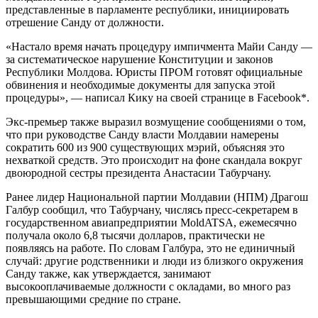
представленные в парламенте республики, инициировать
отрешение Санду от должности.
«Настало время начать процедуру импичмента Майи Санду —
за систематическое нарушение Конституции и законов
Республики Молдова. Юристы ПРОМ готовят официальные
обвинения и необходимые документы для запуска этой
процедуры», — написал Кику на своей странице в Facebook*.
Экс-премьер также выразил возмущение сообщениями о том,
что при руководстве Санду власти Молдавии намерены
сократить 600 из 900 существующих мэрий, объясняя это
нехваткой средств. Это происходит на фоне скандала вокруг
двоюродной сестры президента Анастасии Табурчану.
Ранее лидер Национальной партии Молдавии (НПМ) Драгош
Галбур сообщил, что Табурчану, числясь пресс-секретарем в
государственном авиапредприятии MoldATSA, ежемесячно
получала около 6,8 тысячи долларов, практически не
появляясь на работе. По словам Галбура, это не единичный
случай: другие родственники и люди из близкого окружения
Санду также, как утверждается, занимают
высокооплачиваемые должности с окладами, во много раз
превышающими средние по стране.