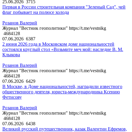
25.06.2026
3715
Первая в России строительная компания "Зеленый Сад", чей
флаг побывает на полюсе холода
Розанов Валерий
Журнал "Вестник геополитики" https://t.me/vestnikg
4684128
07.06.2026
6387
2 июня 2026 года в Московском доме национальностей
состоялся круглый стол «Возьмите меч мой: наследие В. М.
Клыкова
Розанов Валерий
Журнал "Вестник геополитики" https://t.me/vestnikg
4684128
07.06.2026
6429
В Москве, в Доме национальностей, наградили известного
общественного деятеля, юриста-международника Ксению
Фетисову
Розанов Валерий
Журнал "Вестник геополитики" https://t.me/vestnikg
4684128
07.06.2026
6438
Великий русский путешественник, казак Валентин Ефремов,