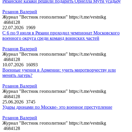
Рязанские казаки решили подарить Орнелла Мути усадьбу
Розанов Валерий
Журнал "Вестник геополитики" https://t.me/vestnikg
4684128
22.07.2026
1969
С 6 по 9 июля в Рязани проходил чемпионат Московского
военного округа среди команд воинских частей
Розанов Валерий
Журнал "Вестник геополитики" https://t.me/vestnikg
4684128
10.07.2026
16093
Военные учения в Армении: учить миротворчеству или
менять лагерь?
Розанов Валерий
Журнал "Вестник геополитики" https://t.me/vestnikg
4684128
25.06.2026
3745
Удары дронами по Москве- это военное преступление
Розанов Валерий
Журнал "Вестник геополитики" https://t.me/vestnikg
4684128