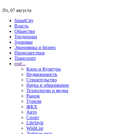
Пт, 07 августа
SmartCity
Власть
Общество
Тенденции
Здоровье
Экономика и бизнес
Происшествия
Транспорт
ещё...
Кино и Культура
Недвижимость
Строительство
Наука и образование
Технологии и медиа
Рынок
Туризм
ЖКХ
Авто
Спорт
LifeStyle
WishList
Добрые дела