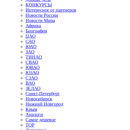
КОНКУРСЫ
Интересное от партнеров
Новости России
Новости Мира
Африка
Биография
ЦАО
САО
ЮАО
ЗАО
ТИНАО
СВАО
ЮВАО
ЮЗАО
СЗАО
ВАО
ЗЕЛАО
Санкт-Петербург
Новосибирск
Нижний Новгород
Крым
Аналоги
Самое дешевое
TOP