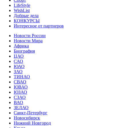
Спорт
LifeStyle
WishList
Добрые дела
КОНКУРСЫ
Интересное от партнеров
Новости России
Новости Мира
Африка
Биография
ЦАО
САО
ЮАО
ЗАО
ТИНАО
СВАО
ЮВАО
ЮЗАО
СЗАО
ВАО
ЗЕЛАО
Санкт-Петербург
Новосибирск
Нижний Новгород