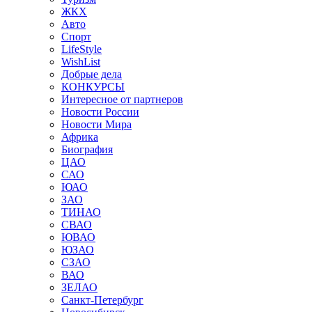
ЖКХ
Авто
Спорт
LifeStyle
WishList
Добрые дела
КОНКУРСЫ
Интересное от партнеров
Новости России
Новости Мира
Африка
Биография
ЦАО
САО
ЮАО
ЗАО
ТИНАО
СВАО
ЮВАО
ЮЗАО
СЗАО
ВАО
ЗЕЛАО
Санкт-Петербург