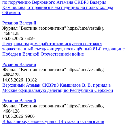
по поручению Верховного Атамана СКВРЗ Валерия
Камшилова, отправился в экспедицию на полюс холода
Оймякон.
Розанов Валерий
Журнал "Вестник геополитики" https://t.me/vestnikg
4684128
06.06.2026
6459
Центральном доме работников искусств состоялся
торжественный съезд-концерт, посвящённый 81-й годовщине
Победы в Великой Отечественной войне
Розанов Валерий
Журнал "Вестник геополитики" https://t.me/vestnikg
4684128
14.05.2026
10182
Верховный Атаман СКВРиЗ Камшилов В. В. принял в
Москве официальную делегацию Республики Сербской
Розанов Валерий
Журнал "Вестник геополитики" https://t.me/vestnikg
4684128
14.05.2026
9966
В Балашихе, человек упал с 14 этажа и остался жив