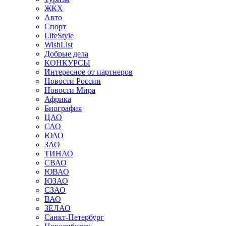
ЖКХ
Авто
Спорт
LifeStyle
WishList
Добрые дела
КОНКУРСЫ
Интересное от партнеров
Новости России
Новости Мира
Африка
Биография
ЦАО
САО
ЮАО
ЗАО
ТИНАО
СВАО
ЮВАО
ЮЗАО
СЗАО
ВАО
ЗЕЛАО
Санкт-Петербург