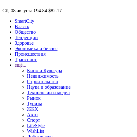
Сб, 08 августа
€94.84
$82.17
SmartCity
Власть
Общество
Тенденции
Здоровье
Экономика и бизнес
Происшествия
Транспорт
ещё...
Кино и Культура
Недвижимость
Строительство
Наука и образование
Технологии и медиа
Рынок
Туризм
ЖКХ
Авто
Спорт
LifeStyle
WishList
Добрые дела