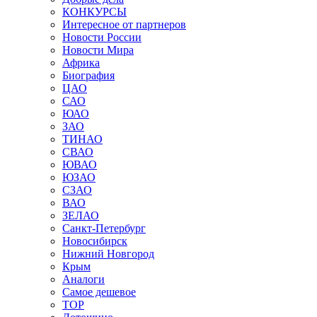
КОНКУРСЫ
Интересное от партнеров
Новости России
Новости Мира
Африка
Биография
ЦАО
САО
ЮАО
ЗАО
ТИНАО
СВАО
ЮВАО
ЮЗАО
СЗАО
ВАО
ЗЕЛАО
Санкт-Петербург
Новосибирск
Нижний Новгород
Крым
Аналоги
Самое дешевое
TOP