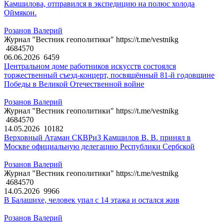
Камшилова, отправился в экспедицию на полюс холода
Оймякон.
Розанов Валерий
Журнал "Вестник геополитики" https://t.me/vestnikg
4684570
06.06.2026
6459
Центральном доме работников искусств состоялся
торжественный съезд-концерт, посвящённый 81-й годовщине
Победы в Великой Отечественной войне
Розанов Валерий
Журнал "Вестник геополитики" https://t.me/vestnikg
4684570
14.05.2026
10182
Верховный Атаман СКВРиЗ Камшилов В. В. принял в
Москве официальную делегацию Республики Сербской
Розанов Валерий
Журнал "Вестник геополитики" https://t.me/vestnikg
4684570
14.05.2026
9966
В Балашихе, человек упал с 14 этажа и остался жив
Розанов Валерий