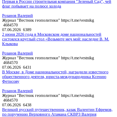
Первая в России строительная компания "Зеленый Сад", чей
флаг побывает на полюсе холода
Розанов Валерий
Журнал "Вестник геополитики" https://t.me/vestnikg
4684570
07.06.2026
6389
2 июня 2026 года в Московском доме национальностей
состоялся круглый стол «Возьмите меч мой: наследие В. М.
Клыкова
Розанов Валерий
Журнал "Вестник геополитики" https://t.me/vestnikg
4684570
07.06.2026
6431
В Москве, в Доме национальностей, наградили известного
общественного деятеля, юриста-международника Ксению
Фетисову
Розанов Валерий
Журнал "Вестник геополитики" https://t.me/vestnikg
4684570
07.06.2026
6438
Великий русский путешественник, казак Валентин Ефремов,
по поручению Верховного Атамана СКВРЗ Валерия