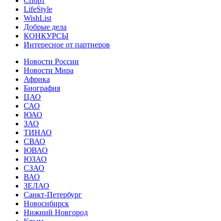
Спорт
LifeStyle
WishList
Добрые дела
КОНКУРСЫ
Интересное от партнеров
Новости России
Новости Мира
Африка
Биография
ЦАО
САО
ЮАО
ЗАО
ТИНАО
СВАО
ЮВАО
ЮЗАО
СЗАО
ВАО
ЗЕЛАО
Санкт-Петербург
Новосибирск
Нижний Новгород