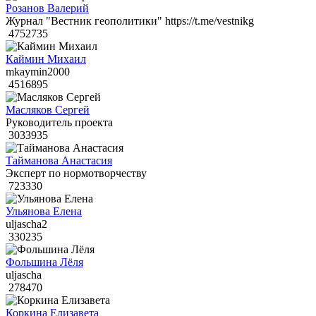
Розанов Валерий
Журнал "Вестник геополитики" https://t.me/vestnikg
4752735
Каймин Михаил
mkaymin2000
4516895
Масляков Сергей
Руководитель проекта
3033935
Тайманова Анастасия
Эксперт по нормотворчеству
723330
Ульянова Елена
uljascha2
330235
Фольшина Лёля
uljascha
278470
Коркина Елизавета