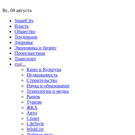
Вс, 09 августа
SmartCity
Власть
Общество
Тенденции
Здоровье
Экономика и бизнес
Происшествия
Транспорт
ещё...
Кино и Культура
Недвижимость
Строительство
Наука и образование
Технологии и медиа
Рынок
Туризм
ЖКХ
Авто
Спорт
LifeStyle
WishList
Добрые дела