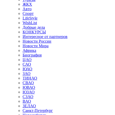
ЖКХ
Авто
Спорт
LifeStyle
WishList
Добрые дела
КОНКУРСЫ
Интересное от партнеров
Новости России
Новости Мира
Африка
Биография
ЦАО
САО
ЮАО
ЗАО
ТИНАО
СВАО
ЮВАО
ЮЗАО
СЗАО
ВАО
ЗЕЛАО
Санкт-Петербург