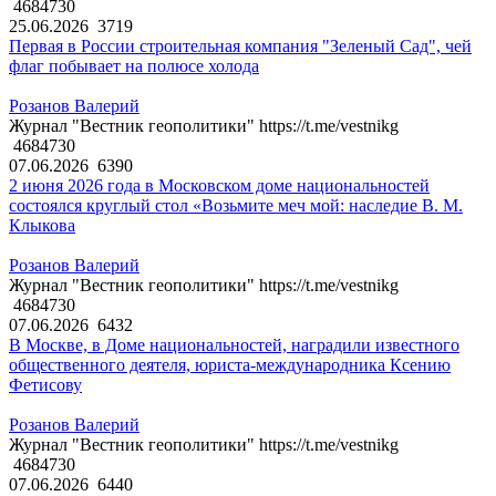
4684730
25.06.2026
3719
Первая в России строительная компания "Зеленый Сад", чей
флаг побывает на полюсе холода
Розанов Валерий
Журнал "Вестник геополитики" https://t.me/vestnikg
4684730
07.06.2026
6390
2 июня 2026 года в Московском доме национальностей
состоялся круглый стол «Возьмите меч мой: наследие В. М.
Клыкова
Розанов Валерий
Журнал "Вестник геополитики" https://t.me/vestnikg
4684730
07.06.2026
6432
В Москве, в Доме национальностей, наградили известного
общественного деятеля, юриста-международника Ксению
Фетисову
Розанов Валерий
Журнал "Вестник геополитики" https://t.me/vestnikg
4684730
07.06.2026
6440