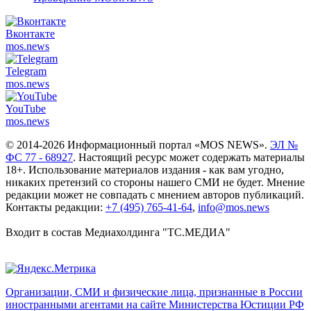
Вконтакте
mos.
news
Telegram
mos.
news
YouTube
mos.
news
© 2014-2026 Информационный портал «MOS NEWS».
ЭЛ №
ФС 77 - 68927
. Настоящий ресурс может содержать материалы
18+. Использование материалов издания - как вам угодно,
никаких претензий со стороны нашего СМИ не будет. Мнение
редакции может не совпадать с мнением авторов публикаций.
Контакты редакции:
+7 (495) 765-41-64
,
info@mos.news
Входит в состав Медиахолдинга "ТС.МЕДИА"
Организации, СМИ и физические лица, признанные в России
иностранными агентами на сайте Министерства Юстиции РФ