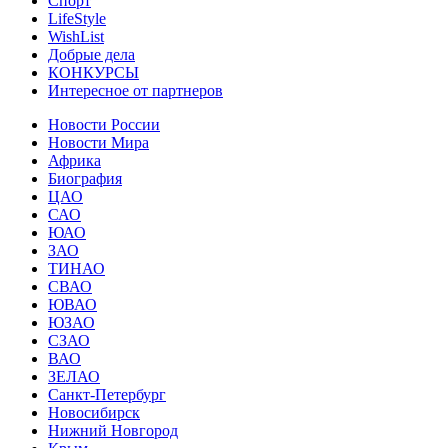
Спорт
LifeStyle
WishList
Добрые дела
КОНКУРСЫ
Интересное от партнеров
Новости России
Новости Мира
Африка
Биография
ЦАО
САО
ЮАО
ЗАО
ТИНАО
СВАО
ЮВАО
ЮЗАО
СЗАО
ВАО
ЗЕЛАО
Санкт-Петербург
Новосибирск
Нижний Новгород