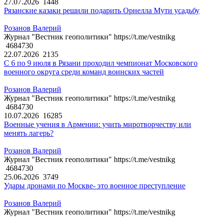
27.07.2026
1448
Рязанские казаки решили подарить Орнелла Мути усадьбу
Розанов Валерий
Журнал "Вестник геополитики" https://t.me/vestnikg
4684730
22.07.2026
2135
С 6 по 9 июля в Рязани проходил чемпионат Московского
военного округа среди команд воинских частей
Розанов Валерий
Журнал "Вестник геополитики" https://t.me/vestnikg
4684730
10.07.2026
16285
Военные учения в Армении: учить миротворчеству или
менять лагерь?
Розанов Валерий
Журнал "Вестник геополитики" https://t.me/vestnikg
4684730
25.06.2026
3749
Удары дронами по Москве- это военное преступление
Розанов Валерий
Журнал "Вестник геополитики" https://t.me/vestnikg