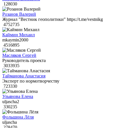
128030
Розанов Валерий
Журнал "Вестник геополитики" https://t.me/vestnikg
4752735
Каймин Михаил
mkaymin2000
4516895
Масляков Сергей
Руководитель проекта
3033935
Тайманова Анастасия
Эксперт по нормотворчеству
723330
Ульянова Елена
uljascha2
330235
Фольшина Лёля
uljascha
278470