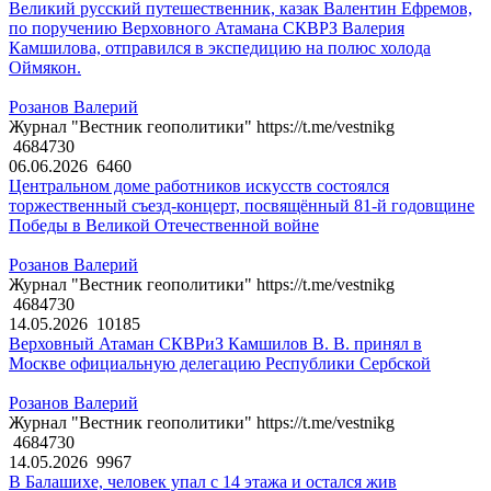
Великий русский путешественник, казак Валентин Ефремов,
по поручению Верховного Атамана СКВРЗ Валерия
Камшилова, отправился в экспедицию на полюс холода
Оймякон.
Розанов Валерий
Журнал "Вестник геополитики" https://t.me/vestnikg
4684730
06.06.2026
6460
Центральном доме работников искусств состоялся
торжественный съезд-концерт, посвящённый 81-й годовщине
Победы в Великой Отечественной войне
Розанов Валерий
Журнал "Вестник геополитики" https://t.me/vestnikg
4684730
14.05.2026
10185
Верховный Атаман СКВРиЗ Камшилов В. В. принял в
Москве официальную делегацию Республики Сербской
Розанов Валерий
Журнал "Вестник геополитики" https://t.me/vestnikg
4684730
14.05.2026
9967
В Балашихе, человек упал с 14 этажа и остался жив