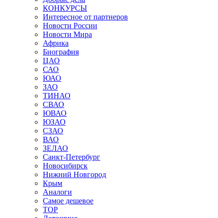
КОНКУРСЫ
Интересное от партнеров
Новости России
Новости Мира
Африка
Биография
ЦАО
САО
ЮАО
ЗАО
ТИНАО
СВАО
ЮВАО
ЮЗАО
СЗАО
ВАО
ЗЕЛАО
Санкт-Петербург
Новосибирск
Нижний Новгород
Крым
Аналоги
Самое дешевое
TOP