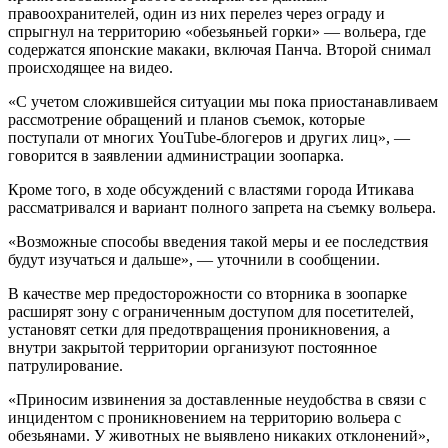
правоохранителей, один из них перелез через ограду и
спрыгнул на территорию «обезьяньей горки» — вольера, где
содержатся японские макаки, включая Панча. Второй снимал
происходящее на видео.
«С учетом сложившейся ситуации мы пока приостанавливаем
рассмотрение обращений и планов съемок, которые
поступали от многих YouTube-блогеров и других лиц», —
говорится в заявлении администрации зоопарка.
Кроме того, в ходе обсуждений с властями города Итикава
рассматривался и вариант полного запрета на съемку вольера.
«Возможные способы введения такой меры и ее последствия
будут изучаться и дальше», — уточнили в сообщении.
В качестве мер предосторожности со вторника в зоопарке
расширят зону с ограниченным доступом для посетителей,
установят сетки для предотвращения проникновения, а
внутри закрытой территории организуют постоянное
патрулирование.
«Приносим извинения за доставленные неудобства в связи с
инцидентом с проникновением на территорию вольера с
обезьянами. У животных не выявлено никаких отклонений»,