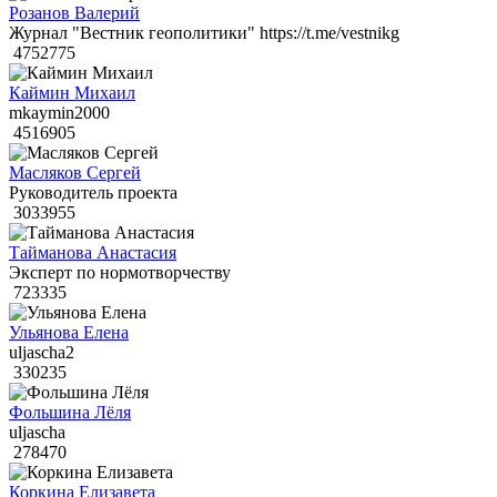
Розанов Валерий
Журнал "Вестник геополитики" https://t.me/vestnikg
4752775
Каймин Михаил
mkaymin2000
4516905
Масляков Сергей
Руководитель проекта
3033955
Тайманова Анастасия
Эксперт по нормотворчеству
723335
Ульянова Елена
uljascha2
330235
Фольшина Лёля
uljascha
278470
Коркина Елизавета