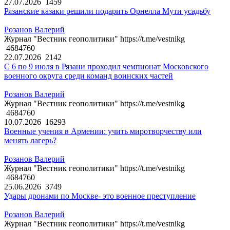
27.07.2026
1459
Рязанские казаки решили подарить Орнелла Мути усадьбу
Розанов Валерий
Журнал "Вестник геополитики" https://t.me/vestnikg
4684760
22.07.2026
2142
С 6 по 9 июля в Рязани проходил чемпионат Московского
военного округа среди команд воинских частей
Розанов Валерий
Журнал "Вестник геополитики" https://t.me/vestnikg
4684760
10.07.2026
16293
Военные учения в Армении: учить миротворчеству или
менять лагерь?
Розанов Валерий
Журнал "Вестник геополитики" https://t.me/vestnikg
4684760
25.06.2026
3749
Удары дронами по Москве- это военное преступление
Розанов Валерий
Журнал "Вестник геополитики" https://t.me/vestnikg