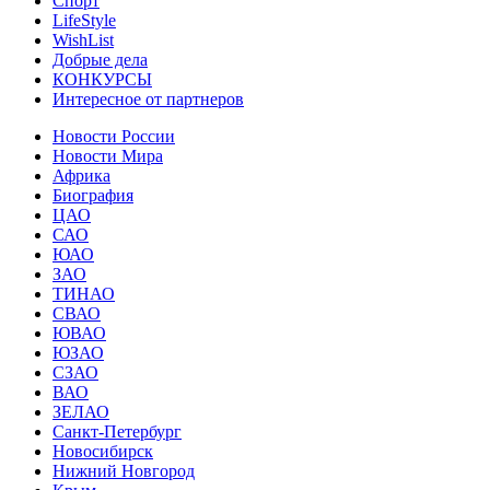
Спорт
LifeStyle
WishList
Добрые дела
КОНКУРСЫ
Интересное от партнеров
Новости России
Новости Мира
Африка
Биография
ЦАО
САО
ЮАО
ЗАО
ТИНАО
СВАО
ЮВАО
ЮЗАО
СЗАО
ВАО
ЗЕЛАО
Санкт-Петербург
Новосибирск
Нижний Новгород