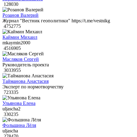
128030
Розанов Валерий
Журнал "Вестник геополитики" https://t.me/vestnikg
4752775
Каймин Михаил
mkaymin2000
4516905
Масляков Сергей
Руководитель проекта
3033955
Тайманова Анастасия
Эксперт по нормотворчеству
723335
Ульянова Елена
uljascha2
330235
Фольшина Лёля
uljascha
278470