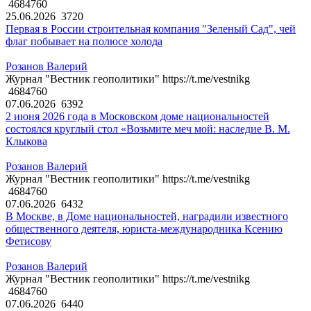
4684760
25.06.2026
3720
Первая в России строительная компания "Зеленый Сад", чей
флаг побывает на полюсе холода
Розанов Валерий
Журнал "Вестник геополитики" https://t.me/vestnikg
4684760
07.06.2026
6392
2 июня 2026 года в Московском доме национальностей
состоялся круглый стол «Возьмите меч мой: наследие В. М.
Клыкова
Розанов Валерий
Журнал "Вестник геополитики" https://t.me/vestnikg
4684760
07.06.2026
6432
В Москве, в Доме национальностей, наградили известного
общественного деятеля, юриста-международника Ксению
Фетисову
Розанов Валерий
Журнал "Вестник геополитики" https://t.me/vestnikg
4684760
07.06.2026
6440