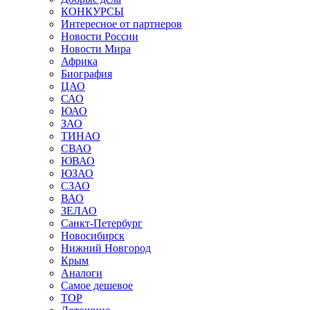
КОНКУРСЫ
Интересное от партнеров
Новости России
Новости Мира
Африка
Биография
ЦАО
САО
ЮАО
ЗАО
ТИНАО
СВАО
ЮВАО
ЮЗАО
СЗАО
ВАО
ЗЕЛАО
Санкт-Петербург
Новосибирск
Нижний Новгород
Крым
Аналоги
Самое дешевое
TOP