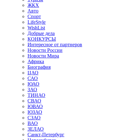
ЖКХ
Авто
Спорт
LifeStyle
WishList
Добрые дела
КОНКУРСЫ
Интересное от партнеров
Новости России
Новости Мира
Африка
Биография
ЦАО
САО
ЮАО
ЗАО
ТИНАО
СВАО
ЮВАО
ЮЗАО
СЗАО
ВАО
ЗЕЛАО
Санкт-Петербург