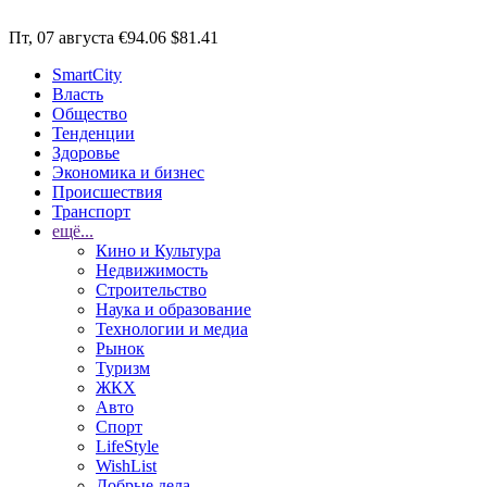
Пт, 07 августа
€94.06
$81.41
SmartCity
Власть
Общество
Тенденции
Здоровье
Экономика и бизнес
Происшествия
Транспорт
ещё...
Кино и Культура
Недвижимость
Строительство
Наука и образование
Технологии и медиа
Рынок
Туризм
ЖКХ
Авто
Спорт
LifeStyle
WishList
Добрые дела