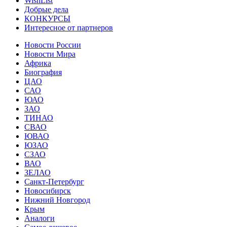
WishList
Добрые дела
КОНКУРСЫ
Интересное от партнеров
Новости России
Новости Мира
Африка
Биография
ЦАО
САО
ЮАО
ЗАО
ТИНАО
СВАО
ЮВАО
ЮЗАО
СЗАО
ВАО
ЗЕЛАО
Санкт-Петербург
Новосибирск
Нижний Новгород
Крым
Аналоги