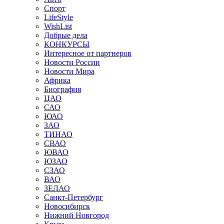
Спорт
LifeStyle
WishList
Добрые дела
КОНКУРСЫ
Интересное от партнеров
Новости России
Новости Мира
Африка
Биография
ЦАО
САО
ЮАО
ЗАО
ТИНАО
СВАО
ЮВАО
ЮЗАО
СЗАО
ВАО
ЗЕЛАО
Санкт-Петербург
Новосибирск
Нижний Новгород