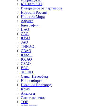
КОНКУРСЫ
Интересное от партнеров
Новости России
Новости Мира
Африка
Биография
ЦАО
САО
ЮАО
ЗАО
ТИНАО
СВАО
ЮВАО
ЮЗАО
СЗАО
ВАО
ЗЕЛАО
Санкт-Петербург
Новосибирск
Нижний Новгород
Крым
Аналоги
Самое дешевое
TOP