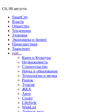
Сб, 08 августа
SmartCity
Власть
Общество
Тенденции
Здоровье
Экономика и бизнес
Происшествия
Транспорт
ещё...
Кино и Культура
Недвижимость
Строительство
Наука и образование
Технологии и медиа
Рынок
Туризм
ЖКХ
Авто
Спорт
LifeStyle
WishList
Добрые дела