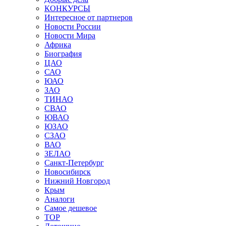
КОНКУРСЫ
Интересное от партнеров
Новости России
Новости Мира
Африка
Биография
ЦАО
САО
ЮАО
ЗАО
ТИНАО
СВАО
ЮВАО
ЮЗАО
СЗАО
ВАО
ЗЕЛАО
Санкт-Петербург
Новосибирск
Нижний Новгород
Крым
Аналоги
Самое дешевое
TOP