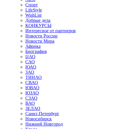
Спорт
LifeStyle
WishList
Добрые дела
КОНКУРСЫ
Интересное от партнеров
Новости России
Новости Мира
Африка
Биография
ЦАО
САО
ЮАО
ЗАО
ТИНАО
СВАО
ЮВАО
ЮЗАО
СЗАО
ВАО
ЗЕЛАО
Санкт-Петербург
Новосибирск
Нижний Новгород