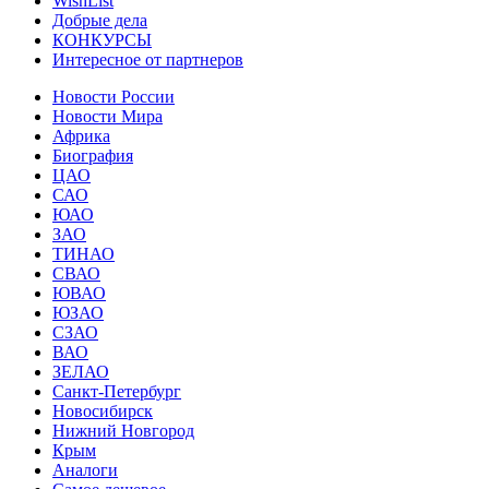
WishList
Добрые дела
КОНКУРСЫ
Интересное от партнеров
Новости России
Новости Мира
Африка
Биография
ЦАО
САО
ЮАО
ЗАО
ТИНАО
СВАО
ЮВАО
ЮЗАО
СЗАО
ВАО
ЗЕЛАО
Санкт-Петербург
Новосибирск
Нижний Новгород
Крым
Аналоги