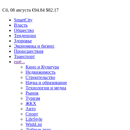
Сб, 08 августа
€94.84
$82.17
SmartCity
Власть
Общество
Тенденции
Здоровье
Экономика и бизнес
Происшествия
Транспорт
ещё...
Кино и Культура
Недвижимость
Строительство
Наука и образование
Технологии и медиа
Рынок
Туризм
ЖКХ
Авто
Спорт
LifeStyle
WishList
Добрые дела