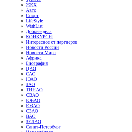
ЖКХ
Авто
Спорт
LifeStyle
WishList
Добрые дела
КОНКУРСЫ
Интересное от партнеров
Новости России
Новости Мира
Африка
Биография
ЦАО
САО
ЮАО
ЗАО
ТИНАО
СВАО
ЮВАО
ЮЗАО
СЗАО
ВАО
ЗЕЛАО
Санкт-Петербург