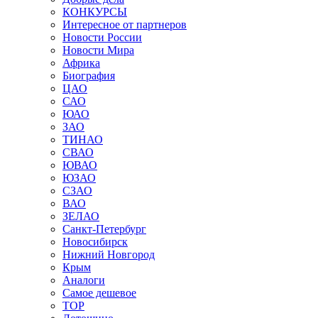
КОНКУРСЫ
Интересное от партнеров
Новости России
Новости Мира
Африка
Биография
ЦАО
САО
ЮАО
ЗАО
ТИНАО
СВАО
ЮВАО
ЮЗАО
СЗАО
ВАО
ЗЕЛАО
Санкт-Петербург
Новосибирск
Нижний Новгород
Крым
Аналоги
Самое дешевое
TOP