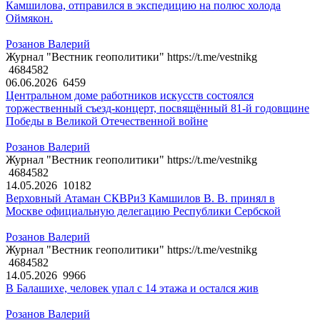
Камшилова, отправился в экспедицию на полюс холода
Оймякон.
Розанов Валерий
Журнал "Вестник геополитики" https://t.me/vestnikg
4684582
06.06.2026
6459
Центральном доме работников искусств состоялся
торжественный съезд-концерт, посвящённый 81-й годовщине
Победы в Великой Отечественной войне
Розанов Валерий
Журнал "Вестник геополитики" https://t.me/vestnikg
4684582
14.05.2026
10182
Верховный Атаман СКВРиЗ Камшилов В. В. принял в
Москве официальную делегацию Республики Сербской
Розанов Валерий
Журнал "Вестник геополитики" https://t.me/vestnikg
4684582
14.05.2026
9966
В Балашихе, человек упал с 14 этажа и остался жив
Розанов Валерий