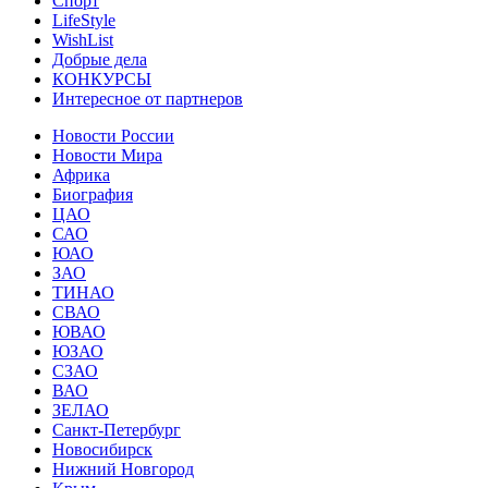
Спорт
LifeStyle
WishList
Добрые дела
КОНКУРСЫ
Интересное от партнеров
Новости России
Новости Мира
Африка
Биография
ЦАО
САО
ЮАО
ЗАО
ТИНАО
СВАО
ЮВАО
ЮЗАО
СЗАО
ВАО
ЗЕЛАО
Санкт-Петербург
Новосибирск
Нижний Новгород