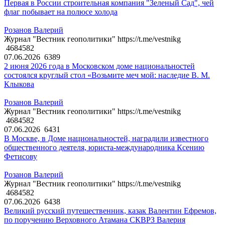
Первая в России строительная компания "Зеленый Сад", чей
флаг побывает на полюсе холода
Розанов Валерий
Журнал "Вестник геополитики" https://t.me/vestnikg
4684582
07.06.2026
6389
2 июня 2026 года в Московском доме национальностей
состоялся круглый стол «Возьмите меч мой: наследие В. М.
Клыкова
Розанов Валерий
Журнал "Вестник геополитики" https://t.me/vestnikg
4684582
07.06.2026
6431
В Москве, в Доме национальностей, наградили известного
общественного деятеля, юриста-международника Ксению
Фетисову
Розанов Валерий
Журнал "Вестник геополитики" https://t.me/vestnikg
4684582
07.06.2026
6438
Великий русский путешественник, казак Валентин Ефремов,
по поручению Верховного Атамана СКВРЗ Валерия