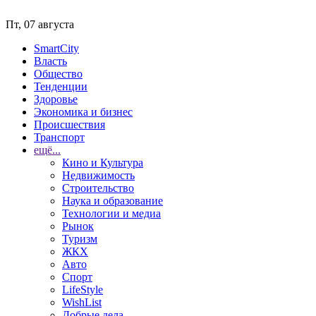
Пт, 07 августа
SmartCity
Власть
Общество
Тенденции
Здоровье
Экономика и бизнес
Происшествия
Транспорт
ещё...
Кино и Культура
Недвижимость
Строительство
Наука и образование
Технологии и медиа
Рынок
Туризм
ЖКХ
Авто
Спорт
LifeStyle
WishList
Добрые дела