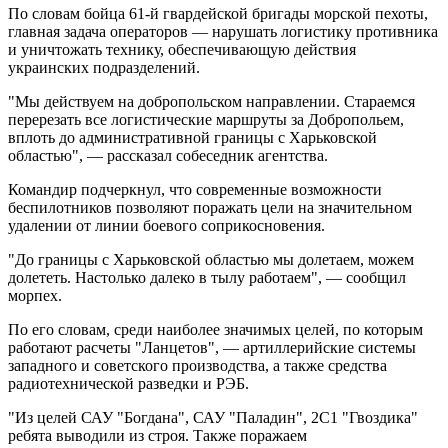
По словам бойца 61-й гвардейской бригады морской пехоты,
главная задача операторов — нарушать логистику противника
и уничтожать технику, обеспечивающую действия
украинских подразделений.
"Мы действуем на добропольском направлении. Стараемся
перерезать все логистические маршруты за Добропольем,
вплоть до административной границы с Харьковской
областью", — рассказал собеседник агентства.
Командир подчеркнул, что современные возможности
беспилотников позволяют поражать цели на значительном
удалении от линии боевого соприкосновения.
"До границы с Харьковской областью мы долетаем, можем
долететь. Настолько далеко в тылу работаем", — сообщил
морпех.
По его словам, среди наиболее значимых целей, по которым
работают расчеты "Ланцетов", — артиллерийские системы
западного и советского производства, а также средства
радиотехнической разведки и РЭБ.
"Из целей САУ "Богдана", САУ "Паладин", 2С1 "Гвоздика"
ребята выводили из строя. Также поражаем