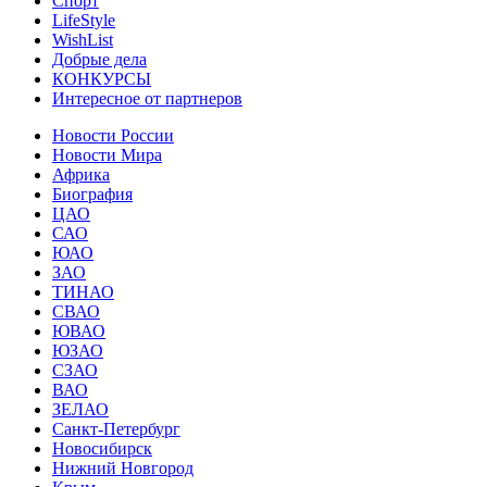
Спорт
LifeStyle
WishList
Добрые дела
КОНКУРСЫ
Интересное от партнеров
Новости России
Новости Мира
Африка
Биография
ЦАО
САО
ЮАО
ЗАО
ТИНАО
СВАО
ЮВАО
ЮЗАО
СЗАО
ВАО
ЗЕЛАО
Санкт-Петербург
Новосибирск
Нижний Новгород