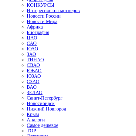
КОНКУРСЫ
Интересное от партнеров
Новости России
Новости Мира
Африка
Биография
ЦАО
САО
ЮАО
ЗАО
ТИНАО
СВАО
ЮВАО
ЮЗАО
СЗАО
ВАО
ЗЕЛАО
Санкт-Петербург
Новосибирск
Нижний Новгород
Крым
Аналоги
Самое дешевое
TOP