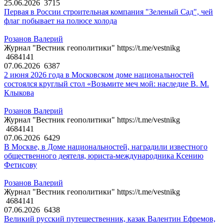
25.06.2026
3715
Первая в России строительная компания "Зеленый Сад", чей
флаг побывает на полюсе холода
Розанов Валерий
Журнал "Вестник геополитики" https://t.me/vestnikg
4684141
07.06.2026
6387
2 июня 2026 года в Московском доме национальностей
состоялся круглый стол «Возьмите меч мой: наследие В. М.
Клыкова
Розанов Валерий
Журнал "Вестник геополитики" https://t.me/vestnikg
4684141
07.06.2026
6429
В Москве, в Доме национальностей, наградили известного
общественного деятеля, юриста-международника Ксению
Фетисову
Розанов Валерий
Журнал "Вестник геополитики" https://t.me/vestnikg
4684141
07.06.2026
6438
Великий русский путешественник, казак Валентин Ефремов,