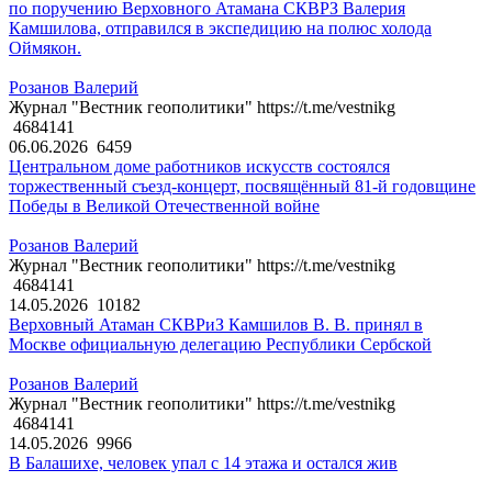
по поручению Верховного Атамана СКВРЗ Валерия
Камшилова, отправился в экспедицию на полюс холода
Оймякон.
Розанов Валерий
Журнал "Вестник геополитики" https://t.me/vestnikg
4684141
06.06.2026
6459
Центральном доме работников искусств состоялся
торжественный съезд-концерт, посвящённый 81-й годовщине
Победы в Великой Отечественной войне
Розанов Валерий
Журнал "Вестник геополитики" https://t.me/vestnikg
4684141
14.05.2026
10182
Верховный Атаман СКВРиЗ Камшилов В. В. принял в
Москве официальную делегацию Республики Сербской
Розанов Валерий
Журнал "Вестник геополитики" https://t.me/vestnikg
4684141
14.05.2026
9966
В Балашихе, человек упал с 14 этажа и остался жив