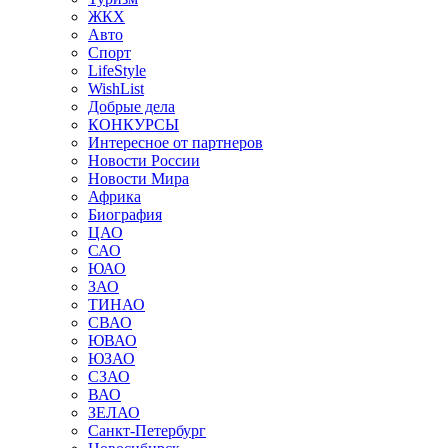
ЖКХ
Авто
Спорт
LifeStyle
WishList
Добрые дела
КОНКУРСЫ
Интересное от партнеров
Новости России
Новости Мира
Африка
Биография
ЦАО
САО
ЮАО
ЗАО
ТИНАО
СВАО
ЮВАО
ЮЗАО
СЗАО
ВАО
ЗЕЛАО
Санкт-Петербург