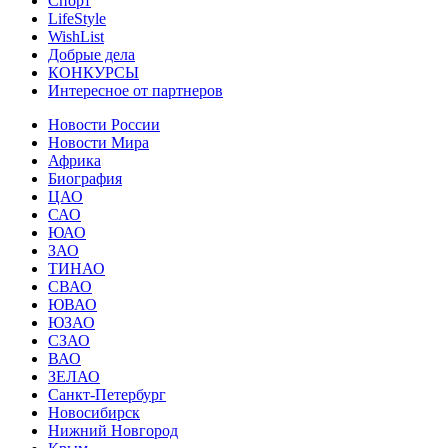
Спорт
LifeStyle
WishList
Добрые дела
КОНКУРСЫ
Интересное от партнеров
Новости России
Новости Мира
Африка
Биография
ЦАО
САО
ЮАО
ЗАО
ТИНАО
СВАО
ЮВАО
ЮЗАО
СЗАО
ВАО
ЗЕЛАО
Санкт-Петербург
Новосибирск
Нижний Новгород