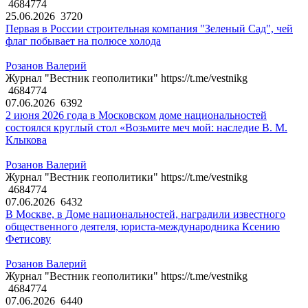
4684774
25.06.2026
3720
Первая в России строительная компания "Зеленый Сад", чей
флаг побывает на полюсе холода
Розанов Валерий
Журнал "Вестник геополитики" https://t.me/vestnikg
4684774
07.06.2026
6392
2 июня 2026 года в Московском доме национальностей
состоялся круглый стол «Возьмите меч мой: наследие В. М.
Клыкова
Розанов Валерий
Журнал "Вестник геополитики" https://t.me/vestnikg
4684774
07.06.2026
6432
В Москве, в Доме национальностей, наградили известного
общественного деятеля, юриста-международника Ксению
Фетисову
Розанов Валерий
Журнал "Вестник геополитики" https://t.me/vestnikg
4684774
07.06.2026
6440