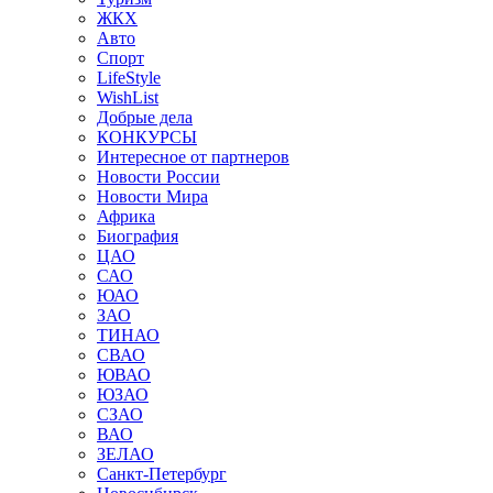
ЖКХ
Авто
Спорт
LifeStyle
WishList
Добрые дела
КОНКУРСЫ
Интересное от партнеров
Новости России
Новости Мира
Африка
Биография
ЦАО
САО
ЮАО
ЗАО
ТИНАО
СВАО
ЮВАО
ЮЗАО
СЗАО
ВАО
ЗЕЛАО
Санкт-Петербург