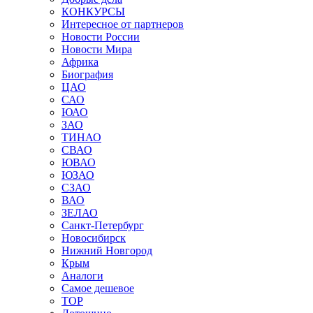
КОНКУРСЫ
Интересное от партнеров
Новости России
Новости Мира
Африка
Биография
ЦАО
САО
ЮАО
ЗАО
ТИНАО
СВАО
ЮВАО
ЮЗАО
СЗАО
ВАО
ЗЕЛАО
Санкт-Петербург
Новосибирск
Нижний Новгород
Крым
Аналоги
Самое дешевое
TOP