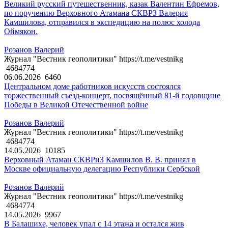
Великий русский путешественник, казак Валентин Ефремов,
по поручению Верховного Атамана СКВРЗ Валерия
Камшилова, отправился в экспедицию на полюс холода
Оймякон.
Розанов Валерий
Журнал "Вестник геополитики" https://t.me/vestnikg
4684774
06.06.2026
6460
Центральном доме работников искусств состоялся
торжественный съезд-концерт, посвящённый 81-й годовщине
Победы в Великой Отечественной войне
Розанов Валерий
Журнал "Вестник геополитики" https://t.me/vestnikg
4684774
14.05.2026
10185
Верховный Атаман СКВРиЗ Камшилов В. В. принял в
Москве официальную делегацию Республики Сербской
Розанов Валерий
Журнал "Вестник геополитики" https://t.me/vestnikg
4684774
14.05.2026
9967
В Балашихе, человек упал с 14 этажа и остался жив