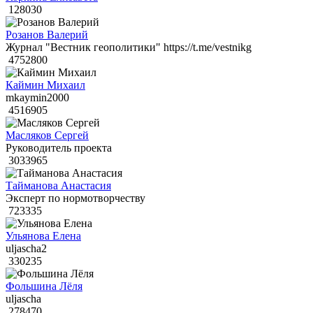
128030
Розанов Валерий
Журнал "Вестник геополитики" https://t.me/vestnikg
4752800
Каймин Михаил
mkaymin2000
4516905
Масляков Сергей
Руководитель проекта
3033965
Тайманова Анастасия
Эксперт по нормотворчеству
723335
Ульянова Елена
uljascha2
330235
Фольшина Лёля
uljascha
278470