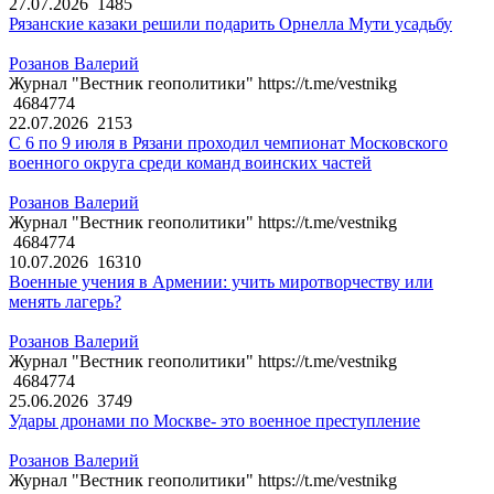
27.07.2026
1485
Рязанские казаки решили подарить Орнелла Мути усадьбу
Розанов Валерий
Журнал "Вестник геополитики" https://t.me/vestnikg
4684774
22.07.2026
2153
С 6 по 9 июля в Рязани проходил чемпионат Московского
военного округа среди команд воинских частей
Розанов Валерий
Журнал "Вестник геополитики" https://t.me/vestnikg
4684774
10.07.2026
16310
Военные учения в Армении: учить миротворчеству или
менять лагерь?
Розанов Валерий
Журнал "Вестник геополитики" https://t.me/vestnikg
4684774
25.06.2026
3749
Удары дронами по Москве- это военное преступление
Розанов Валерий
Журнал "Вестник геополитики" https://t.me/vestnikg