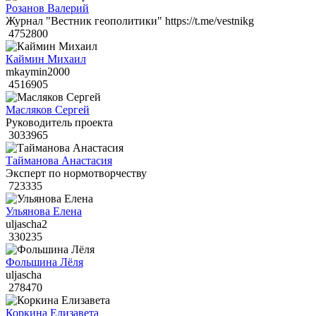
Розанов Валерий
Журнал "Вестник геополитики" https://t.me/vestnikg
4752800
Каймин Михаил
mkaymin2000
4516905
Масляков Сергей
Руководитель проекта
3033965
Тайманова Анастасия
Эксперт по нормотворчеству
723335
Ульянова Елена
uljascha2
330235
Фольшина Лёля
uljascha
278470
Коркина Елизавета