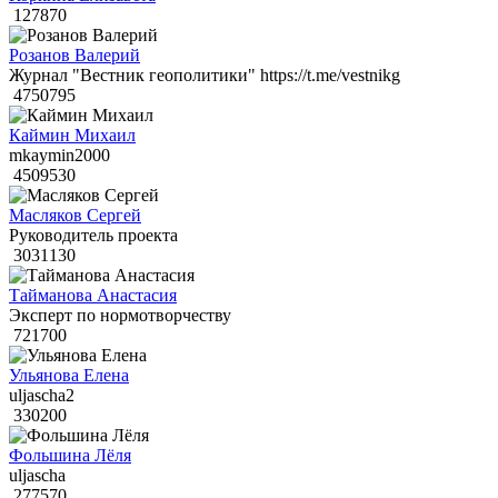
127870
Розанов Валерий
Журнал "Вестник геополитики" https://t.me/vestnikg
4750795
Каймин Михаил
mkaymin2000
4509530
Масляков Сергей
Руководитель проекта
3031130
Тайманова Анастасия
Эксперт по нормотворчеству
721700
Ульянова Елена
uljascha2
330200
Фольшина Лёля
uljascha
277570