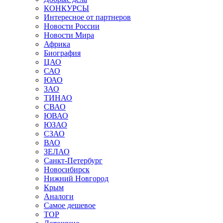
КОНКУРСЫ
Интересное от партнеров
Новости России
Новости Мира
Африка
Биография
ЦАО
САО
ЮАО
ЗАО
ТИНАО
СВАО
ЮВАО
ЮЗАО
СЗАО
ВАО
ЗЕЛАО
Санкт-Петербург
Новосибирск
Нижний Новгород
Крым
Аналоги
Самое дешевое
TOP