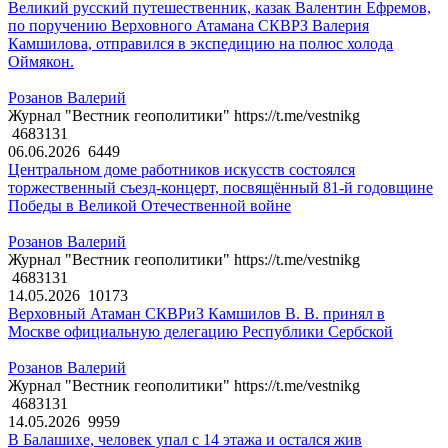
Великий русский путешественник, казак Валентин Ефремов,
по поручению Верховного Атамана СКВРЗ Валерия
Камшилова, отправился в экспедицию на полюс холода
Оймякон.
Розанов Валерий
Журнал "Вестник геополитики" https://t.me/vestnikg
4683131
06.06.2026
6449
Центральном доме работников искусств состоялся
торжественный съезд-концерт, посвящённый 81-й годовщине
Победы в Великой Отечественной войне
Розанов Валерий
Журнал "Вестник геополитики" https://t.me/vestnikg
4683131
14.05.2026
10173
Верховный Атаман СКВРиЗ Камшилов В. В. принял в
Москве официальную делегацию Республики Сербской
Розанов Валерий
Журнал "Вестник геополитики" https://t.me/vestnikg
4683131
14.05.2026
9959
В Балашихе, человек упал с 14 этажа и остался жив