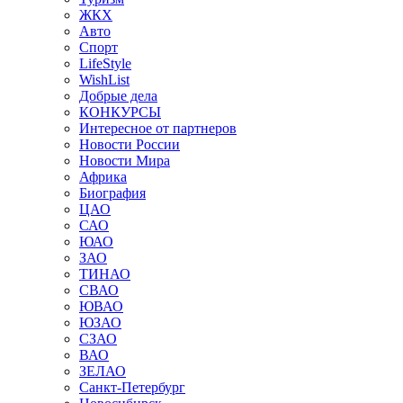
ЖКХ
Авто
Спорт
LifeStyle
WishList
Добрые дела
КОНКУРСЫ
Интересное от партнеров
Новости России
Новости Мира
Африка
Биография
ЦАО
САО
ЮАО
ЗАО
ТИНАО
СВАО
ЮВАО
ЮЗАО
СЗАО
ВАО
ЗЕЛАО
Санкт-Петербург