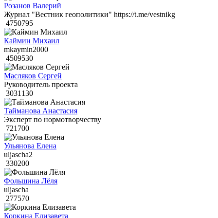
Розанов Валерий
Журнал "Вестник геополитики" https://t.me/vestnikg
4750795
Каймин Михаил
mkaymin2000
4509530
Масляков Сергей
Руководитель проекта
3031130
Тайманова Анастасия
Эксперт по нормотворчеству
721700
Ульянова Елена
uljascha2
330200
Фольшина Лёля
uljascha
277570
Коркина Елизавета