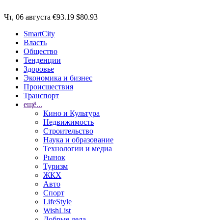
Чт, 06 августа
€93.19
$80.93
SmartCity
Власть
Общество
Тенденции
Здоровье
Экономика и бизнес
Происшествия
Транспорт
ещё...
Кино и Культура
Недвижимость
Строительство
Наука и образование
Технологии и медиа
Рынок
Туризм
ЖКХ
Авто
Спорт
LifeStyle
WishList
Добрые дела