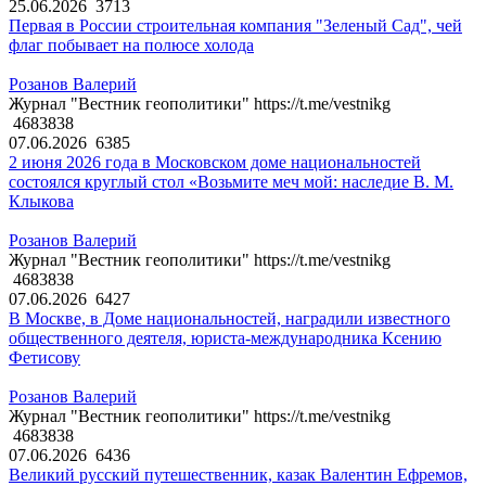
25.06.2026
3713
Первая в России строительная компания "Зеленый Сад", чей
флаг побывает на полюсе холода
Розанов Валерий
Журнал "Вестник геополитики" https://t.me/vestnikg
4683838
07.06.2026
6385
2 июня 2026 года в Московском доме национальностей
состоялся круглый стол «Возьмите меч мой: наследие В. М.
Клыкова
Розанов Валерий
Журнал "Вестник геополитики" https://t.me/vestnikg
4683838
07.06.2026
6427
В Москве, в Доме национальностей, наградили известного
общественного деятеля, юриста-международника Ксению
Фетисову
Розанов Валерий
Журнал "Вестник геополитики" https://t.me/vestnikg
4683838
07.06.2026
6436
Великий русский путешественник, казак Валентин Ефремов,