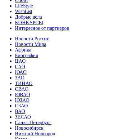
Спорт
LifeStyle
WishList
Добрые дела
КОНКУРСЫ
Интересное от партнеров
Новости России
Новости Мира
Африка
Биография
ЦАО
САО
ЮАО
ЗАО
ТИНАО
СВАО
ЮВАО
ЮЗАО
СЗАО
ВАО
ЗЕЛАО
Санкт-Петербург
Новосибирск
Нижний Новгород