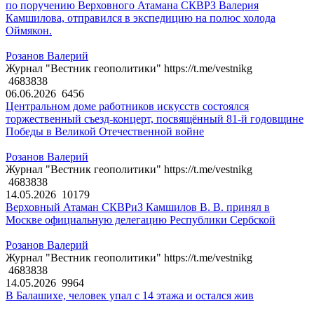
по поручению Верховного Атамана СКВРЗ Валерия
Камшилова, отправился в экспедицию на полюс холода
Оймякон.
Розанов Валерий
Журнал "Вестник геополитики" https://t.me/vestnikg
4683838
06.06.2026
6456
Центральном доме работников искусств состоялся
торжественный съезд-концерт, посвящённый 81-й годовщине
Победы в Великой Отечественной войне
Розанов Валерий
Журнал "Вестник геополитики" https://t.me/vestnikg
4683838
14.05.2026
10179
Верховный Атаман СКВРиЗ Камшилов В. В. принял в
Москве официальную делегацию Республики Сербской
Розанов Валерий
Журнал "Вестник геополитики" https://t.me/vestnikg
4683838
14.05.2026
9964
В Балашихе, человек упал с 14 этажа и остался жив