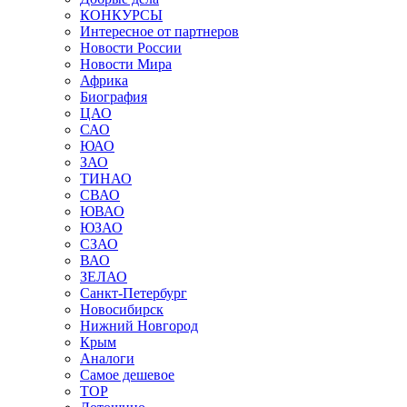
КОНКУРСЫ
Интересное от партнеров
Новости России
Новости Мира
Африка
Биография
ЦАО
САО
ЮАО
ЗАО
ТИНАО
СВАО
ЮВАО
ЮЗАО
СЗАО
ВАО
ЗЕЛАО
Санкт-Петербург
Новосибирск
Нижний Новгород
Крым
Аналоги
Самое дешевое
TOP