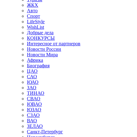
ЖКХ
Авто
Спорт
LifeStyle
WishList
Добрые дела
КОНКУРСЫ
Интересное от партнеров
Новости России
Новости Мира
Африка
Биография
ЦАО
САО
ЮАО
ЗАО
ТИНАО
СВАО
ЮВАО
ЮЗАО
СЗАО
ВАО
ЗЕЛАО
Санкт-Петербург