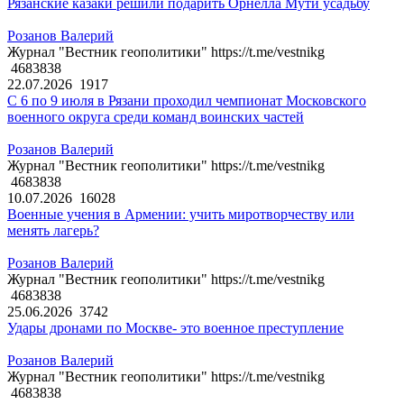
Рязанские казаки решили подарить Орнелла Мути усадьбу
Розанов Валерий
Журнал "Вестник геополитики" https://t.me/vestnikg
4683838
22.07.2026
1917
С 6 по 9 июля в Рязани проходил чемпионат Московского
военного округа среди команд воинских частей
Розанов Валерий
Журнал "Вестник геополитики" https://t.me/vestnikg
4683838
10.07.2026
16028
Военные учения в Армении: учить миротворчеству или
менять лагерь?
Розанов Валерий
Журнал "Вестник геополитики" https://t.me/vestnikg
4683838
25.06.2026
3742
Удары дронами по Москве- это военное преступление
Розанов Валерий
Журнал "Вестник геополитики" https://t.me/vestnikg
4683838