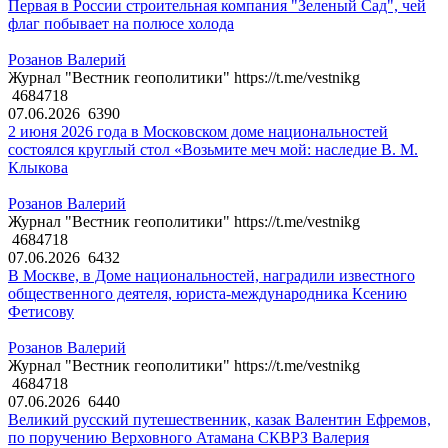
Первая в России строительная компания "Зеленый Сад", чей
флаг побывает на полюсе холода
Розанов Валерий
Журнал "Вестник геополитики" https://t.me/vestnikg
4684718
07.06.2026
6390
2 июня 2026 года в Московском доме национальностей
состоялся круглый стол «Возьмите меч мой: наследие В. М.
Клыкова
Розанов Валерий
Журнал "Вестник геополитики" https://t.me/vestnikg
4684718
07.06.2026
6432
В Москве, в Доме национальностей, наградили известного
общественного деятеля, юриста-международника Ксению
Фетисову
Розанов Валерий
Журнал "Вестник геополитики" https://t.me/vestnikg
4684718
07.06.2026
6440
Великий русский путешественник, казак Валентин Ефремов,
по поручению Верховного Атамана СКВРЗ Валерия