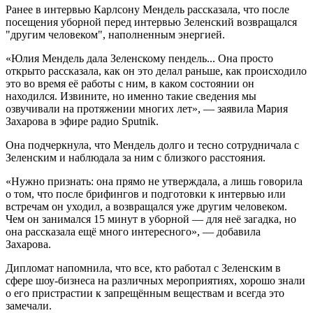
Ранее в интервью Карлсону Мендель рассказала, что после
посещения уборной перед интервью Зеленский возвращался
"другим человеком", наполненным энергией.
«Юлия Мендель дала Зеленскому пендель... Она просто
открыто рассказала, как он это делал раньше, как происходило
это во время её работы с ним, в каком состоянии он
находился. Извините, но именно такие сведения мы
озвучивали на протяжении многих лет», — заявила Мария
Захарова в эфире радио Sputnik.
Она подчеркнула, что Мендель долго и тесно сотрудничала с
Зеленским и наблюдала за ним с близкого расстояния.
«Нужно признать: она прямо не утверждала, а лишь говорила
о том, что после брифингов и подготовки к интервью или
встречам он уходил, а возвращался уже другим человеком.
Чем он занимался 15 минут в уборной — для неё загадка, но
она рассказала ещё много интересного», — добавила
Захарова.
Дипломат напомнила, что все, кто работал с Зеленским в
сфере шоу-бизнеса на различных мероприятиях, хорошо знали
о его пристрастии к запрещённым веществам и всегда это
замечали.