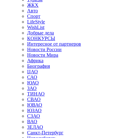
ЖКХ
Авто
Спорт
LifeStyle
WishList
Добрые дела
КОНКУРСЫ
Интересное от партнеров
Новости России
Новости Мира
Африка
Биография
ЦАО
САО
ЮАО
ЗАО
ТИНАО
СВАО
ЮВАО
ЮЗАО
СЗАО
ВАО
ЗЕЛАО
Санкт-Петербург