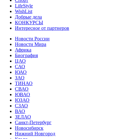
Спорт
LifeStyle
WishList
Добрые дела
КОНКУРСЫ
Интересное от партнеров
Новости России
Новости Мира
Африка
Биография
ЦАО
САО
ЮАО
ЗАО
ТИНАО
СВАО
ЮВАО
ЮЗАО
СЗАО
ВАО
ЗЕЛАО
Санкт-Петербург
Новосибирск
Нижний Новгород