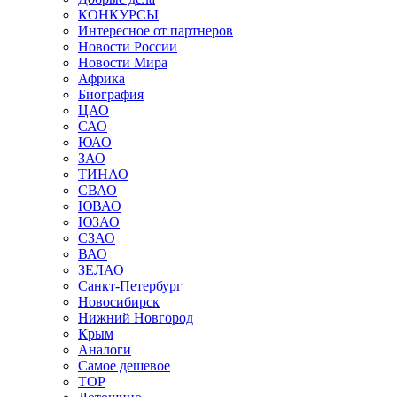
КОНКУРСЫ
Интересное от партнеров
Новости России
Новости Мира
Африка
Биография
ЦАО
САО
ЮАО
ЗАО
ТИНАО
СВАО
ЮВАО
ЮЗАО
СЗАО
ВАО
ЗЕЛАО
Санкт-Петербург
Новосибирск
Нижний Новгород
Крым
Аналоги
Самое дешевое
TOP