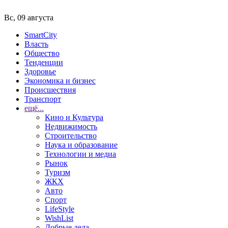
Вс, 09 августа
SmartCity
Власть
Общество
Тенденции
Здоровье
Экономика и бизнес
Происшествия
Транспорт
ещё...
Кино и Культура
Недвижимость
Строительство
Наука и образование
Технологии и медиа
Рынок
Туризм
ЖКХ
Авто
Спорт
LifeStyle
WishList
Добрые дела