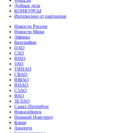
WishList
Добрые дела
КОНКУРСЫ
Интересное от партнеров
Новости России
Новости Мира
Африка
Биография
ЦАО
САО
ЮАО
ЗАО
ТИНАО
СВАО
ЮВАО
ЮЗАО
СЗАО
ВАО
ЗЕЛАО
Санкт-Петербург
Новосибирск
Нижний Новгород
Крым
Аналоги