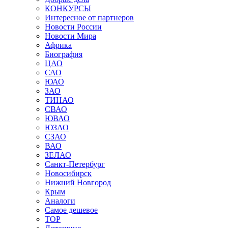
КОНКУРСЫ
Интересное от партнеров
Новости России
Новости Мира
Африка
Биография
ЦАО
САО
ЮАО
ЗАО
ТИНАО
СВАО
ЮВАО
ЮЗАО
СЗАО
ВАО
ЗЕЛАО
Санкт-Петербург
Новосибирск
Нижний Новгород
Крым
Аналоги
Самое дешевое
TOP