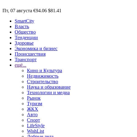
Пт, 07 августа
€94.06
$81.41
SmartCity
Власть
Общество
Тенденции
Здоровье
Экономика и бизнес
Происшествия
Транспорт
ещё...
Кино и Культура
Недвижимость
Строительство
Наука и образование
Технологии и медиа
Рынок
Туризм
ЖКХ
Авто
Спорт
LifeStyle
WishList
Добрые дела