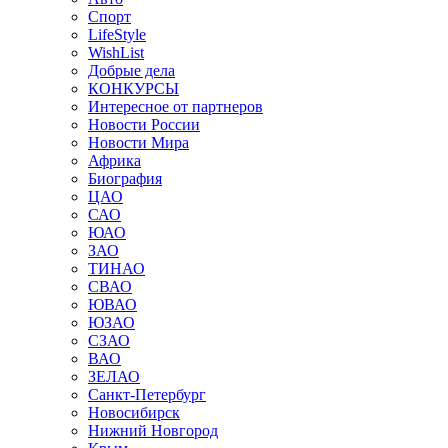
Спорт
LifeStyle
WishList
Добрые дела
КОНКУРСЫ
Интересное от партнеров
Новости России
Новости Мира
Африка
Биография
ЦАО
САО
ЮАО
ЗАО
ТИНАО
СВАО
ЮВАО
ЮЗАО
СЗАО
ВАО
ЗЕЛАО
Санкт-Петербург
Новосибирск
Нижний Новгород