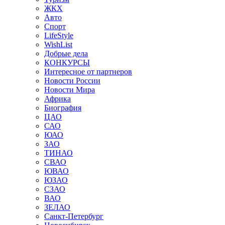
ЖКХ
Авто
Спорт
LifeStyle
WishList
Добрые дела
КОНКУРСЫ
Интересное от партнеров
Новости России
Новости Мира
Африка
Биография
ЦАО
САО
ЮАО
ЗАО
ТИНАО
СВАО
ЮВАО
ЮЗАО
СЗАО
ВАО
ЗЕЛАО
Санкт-Петербург