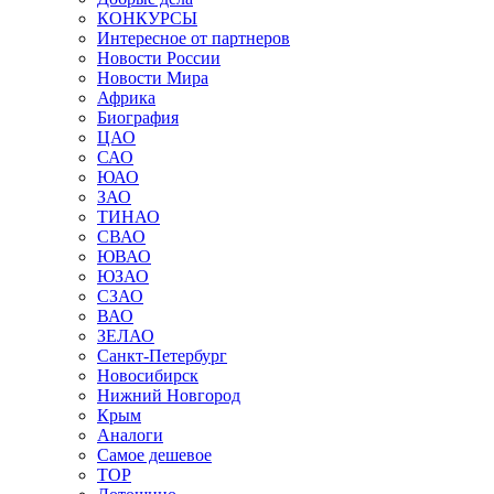
КОНКУРСЫ
Интересное от партнеров
Новости России
Новости Мира
Африка
Биография
ЦАО
САО
ЮАО
ЗАО
ТИНАО
СВАО
ЮВАО
ЮЗАО
СЗАО
ВАО
ЗЕЛАО
Санкт-Петербург
Новосибирск
Нижний Новгород
Крым
Аналоги
Самое дешевое
TOP