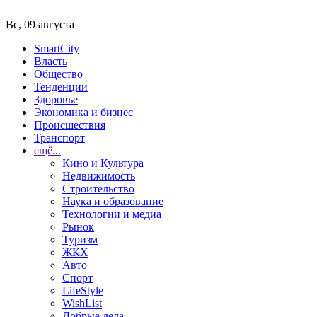
Вс, 09 августа
SmartCity
Власть
Общество
Тенденции
Здоровье
Экономика и бизнес
Происшествия
Транспорт
ещё...
Кино и Культура
Недвижимость
Строительство
Наука и образование
Технологии и медиа
Рынок
Туризм
ЖКХ
Авто
Спорт
LifeStyle
WishList
Добрые дела