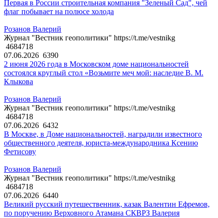
Первая в России строительная компания "Зеленый Сад", чей
флаг побывает на полюсе холода
Розанов Валерий
Журнал "Вестник геополитики" https://t.me/vestnikg
4684718
07.06.2026
6390
2 июня 2026 года в Московском доме национальностей
состоялся круглый стол «Возьмите меч мой: наследие В. М.
Клыкова
Розанов Валерий
Журнал "Вестник геополитики" https://t.me/vestnikg
4684718
07.06.2026
6432
В Москве, в Доме национальностей, наградили известного
общественного деятеля, юриста-международника Ксению
Фетисову
Розанов Валерий
Журнал "Вестник геополитики" https://t.me/vestnikg
4684718
07.06.2026
6440
Великий русский путешественник, казак Валентин Ефремов,
по поручению Верховного Атамана СКВРЗ Валерия