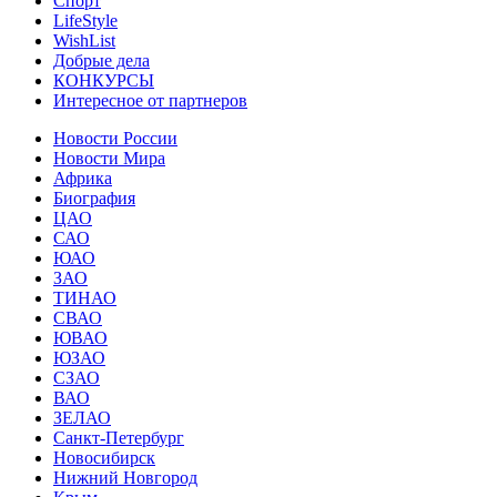
Спорт
LifeStyle
WishList
Добрые дела
КОНКУРСЫ
Интересное от партнеров
Новости России
Новости Мира
Африка
Биография
ЦАО
САО
ЮАО
ЗАО
ТИНАО
СВАО
ЮВАО
ЮЗАО
СЗАО
ВАО
ЗЕЛАО
Санкт-Петербург
Новосибирск
Нижний Новгород