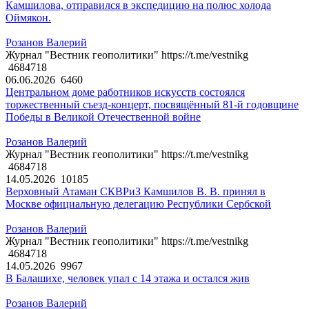
Камшилова, отправился в экспедицию на полюс холода
Оймякон.
Розанов Валерий
Журнал "Вестник геополитики" https://t.me/vestnikg
4684718
06.06.2026
6460
Центральном доме работников искусств состоялся
торжественный съезд-концерт, посвящённый 81-й годовщине
Победы в Великой Отечественной войне
Розанов Валерий
Журнал "Вестник геополитики" https://t.me/vestnikg
4684718
14.05.2026
10185
Верховный Атаман СКВРиЗ Камшилов В. В. принял в
Москве официальную делегацию Республики Сербской
Розанов Валерий
Журнал "Вестник геополитики" https://t.me/vestnikg
4684718
14.05.2026
9967
В Балашихе, человек упал с 14 этажа и остался жив
Розанов Валерий