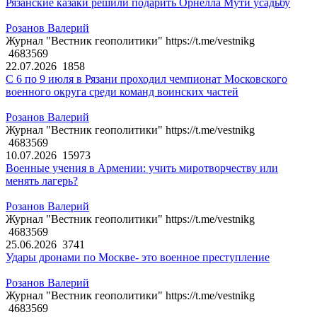
Рязанские казаки решили подарить Орнелла Мути усадьбу
Розанов Валерий
Журнал "Вестник геополитики" https://t.me/vestnikg
4683569
22.07.2026
1858
С 6 по 9 июля в Рязани проходил чемпионат Московского
военного округа среди команд воинских частей
Розанов Валерий
Журнал "Вестник геополитики" https://t.me/vestnikg
4683569
10.07.2026
15973
Военные учения в Армении: учить миротворчеству или
менять лагерь?
Розанов Валерий
Журнал "Вестник геополитики" https://t.me/vestnikg
4683569
25.06.2026
3741
Удары дронами по Москве- это военное преступление
Розанов Валерий
Журнал "Вестник геополитики" https://t.me/vestnikg
4683569