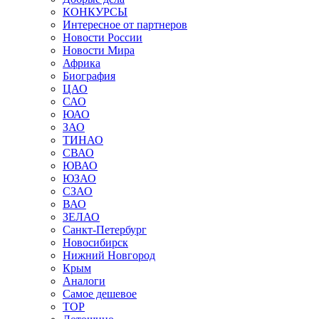
КОНКУРСЫ
Интересное от партнеров
Новости России
Новости Мира
Африка
Биография
ЦАО
САО
ЮАО
ЗАО
ТИНАО
СВАО
ЮВАО
ЮЗАО
СЗАО
ВАО
ЗЕЛАО
Санкт-Петербург
Новосибирск
Нижний Новгород
Крым
Аналоги
Самое дешевое
TOP