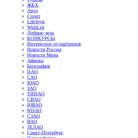
ЖКХ
Авто
Спорт
LifeStyle
WishList
Добрые дела
КОНКУРСЫ
Интересное от партнеров
Новости России
Новости Мира
Африка
Биография
ЦАО
САО
ЮАО
ЗАО
ТИНАО
СВАО
ЮВАО
ЮЗАО
СЗАО
ВАО
ЗЕЛАО
Санкт-Петербург