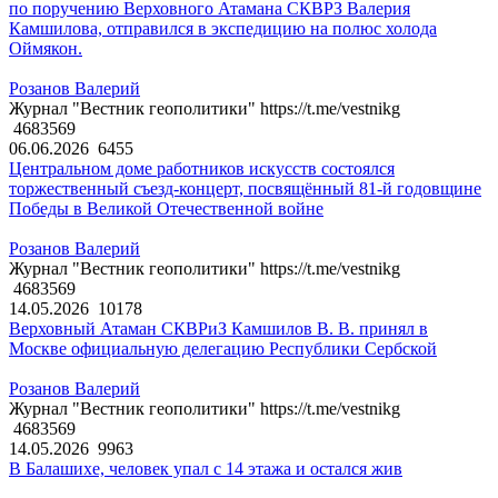
по поручению Верховного Атамана СКВРЗ Валерия
Камшилова, отправился в экспедицию на полюс холода
Оймякон.
Розанов Валерий
Журнал "Вестник геополитики" https://t.me/vestnikg
4683569
06.06.2026
6455
Центральном доме работников искусств состоялся
торжественный съезд-концерт, посвящённый 81-й годовщине
Победы в Великой Отечественной войне
Розанов Валерий
Журнал "Вестник геополитики" https://t.me/vestnikg
4683569
14.05.2026
10178
Верховный Атаман СКВРиЗ Камшилов В. В. принял в
Москве официальную делегацию Республики Сербской
Розанов Валерий
Журнал "Вестник геополитики" https://t.me/vestnikg
4683569
14.05.2026
9963
В Балашихе, человек упал с 14 этажа и остался жив