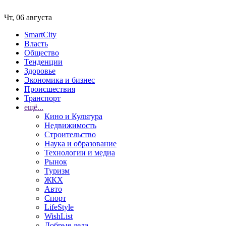
Чт, 06 августа
SmartCity
Власть
Общество
Тенденции
Здоровье
Экономика и бизнес
Происшествия
Транспорт
ещё...
Кино и Культура
Недвижимость
Строительство
Наука и образование
Технологии и медиа
Рынок
Туризм
ЖКХ
Авто
Спорт
LifeStyle
WishList
Добрые дела