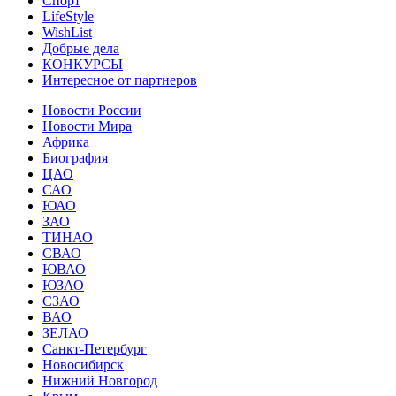
Спорт
LifeStyle
WishList
Добрые дела
КОНКУРСЫ
Интересное от партнеров
Новости России
Новости Мира
Африка
Биография
ЦАО
САО
ЮАО
ЗАО
ТИНАО
СВАО
ЮВАО
ЮЗАО
СЗАО
ВАО
ЗЕЛАО
Санкт-Петербург
Новосибирск
Нижний Новгород