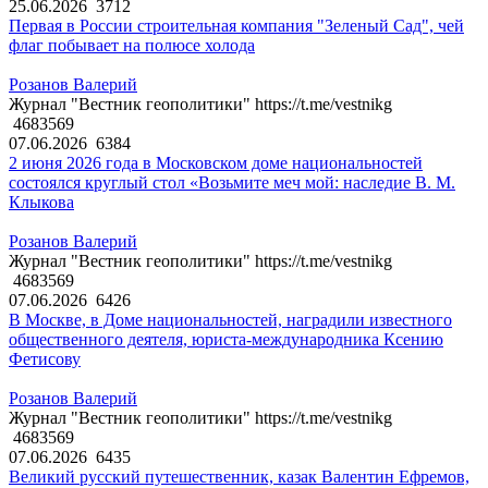
25.06.2026
3712
Первая в России строительная компания "Зеленый Сад", чей
флаг побывает на полюсе холода
Розанов Валерий
Журнал "Вестник геополитики" https://t.me/vestnikg
4683569
07.06.2026
6384
2 июня 2026 года в Московском доме национальностей
состоялся круглый стол «Возьмите меч мой: наследие В. М.
Клыкова
Розанов Валерий
Журнал "Вестник геополитики" https://t.me/vestnikg
4683569
07.06.2026
6426
В Москве, в Доме национальностей, наградили известного
общественного деятеля, юриста-международника Ксению
Фетисову
Розанов Валерий
Журнал "Вестник геополитики" https://t.me/vestnikg
4683569
07.06.2026
6435
Великий русский путешественник, казак Валентин Ефремов,