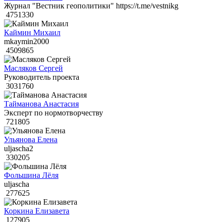
Журнал "Вестник геополитики" https://t.me/vestnikg
4751330
Каймин Михаил
mkaymin2000
4509865
Масляков Сергей
Руководитель проекта
3031760
Тайманова Анастасия
Эксперт по нормотворчеству
721805
Ульянова Елена
uljascha2
330205
Фольшина Лёля
uljascha
277625
Коркина Елизавета
127905