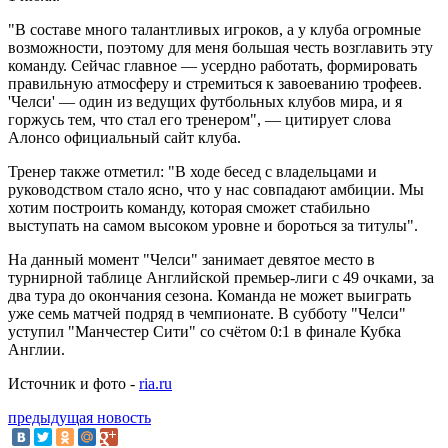
"В составе много талантливых игроков, а у клуба огромные
возможности, поэтому для меня большая честь возглавить эту
команду. Сейчас главное — усердно работать, формировать
правильную атмосферу и стремиться к завоеванию трофеев.
'Челси' — один из ведущих футбольных клубов мира, и я
горжусь тем, что стал его тренером", — цитирует слова
Алонсо официальный сайт клуба.
Тренер также отметил: "В ходе бесед с владельцами и
руководством стало ясно, что у нас совпадают амбиции. Мы
хотим построить команду, которая сможет стабильно
выступать на самом высоком уровне и бороться за титулы".
На данный момент "Челси" занимает девятое место в
турнирной таблице Английской премьер-лиги с 49 очками, за
два тура до окончания сезона. Команда не может выиграть
уже семь матчей подряд в чемпионате. В субботу "Челси"
уступил "Манчестер Сити" со счётом 0:1 в финале Кубка
Англии.
Источник и фото -
ria.ru
предыдущая новость