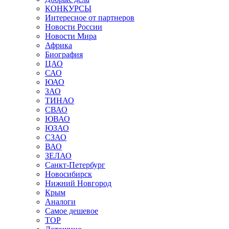
КОНКУРСЫ
Интересное от партнеров
Новости России
Новости Мира
Африка
Биография
ЦАО
САО
ЮАО
ЗАО
ТИНАО
СВАО
ЮВАО
ЮЗАО
СЗАО
ВАО
ЗЕЛАО
Санкт-Петербург
Новосибирск
Нижний Новгород
Крым
Аналоги
Самое дешевое
TOP