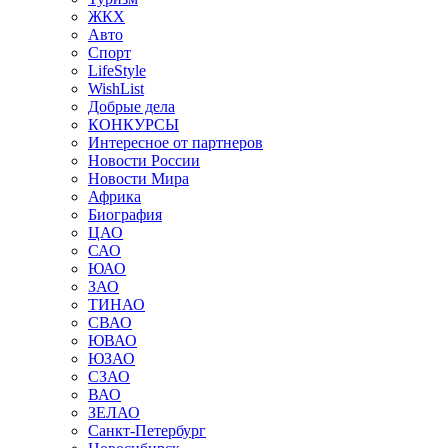
ЖКХ
Авто
Спорт
LifeStyle
WishList
Добрые дела
КОНКУРСЫ
Интересное от партнеров
Новости России
Новости Мира
Африка
Биография
ЦАО
САО
ЮАО
ЗАО
ТИНАО
СВАО
ЮВАО
ЮЗАО
СЗАО
ВАО
ЗЕЛАО
Санкт-Петербург