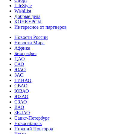
Спорт
LifeStyle
WishList
Добрые дела
КОНКУРСЫ
Интересное от партнеров
Новости России
Новости Мира
Африка
Биография
ЦАО
САО
ЮАО
ЗАО
ТИНАО
СВАО
ЮВАО
ЮЗАО
СЗАО
ВАО
ЗЕЛАО
Санкт-Петербург
Новосибирск
Нижний Новгород