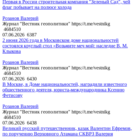
Первая в России строительная компания "Зеленый Сад", чей
флаг побывает на полюсе холода
Розанов Валерий
Журнал "Вестник геополитики" https://t.me/vestnikg
4684510
07.06.2026
6387
2 июня 2026 года в Московском доме национальностей
состоялся круглый стол «Возьмите меч мой: наследие В. М.
Клыкова
Розанов Валерий
Журнал "Вестник геополитики" https://t.me/vestnikg
4684510
07.06.2026
6430
В Москве, в Доме национальностей, наградили известного
общественного деятеля, юриста-международника Ксению
Фетисову
Розанов Валерий
Журнал "Вестник геополитики" https://t.me/vestnikg
4684510
07.06.2026
6438
Великий русский путешественник, казак Валентин Ефремов,
по поручению Верховного Атамана СКВРЗ Валерия