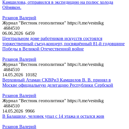
Камшилова, отправился в экспедицию на полюс холода
Оймякон.
Розанов Валерий
Журнал "Вестник геополитики" https://t.me/vestnikg
4684510
06.06.2026
6459
Центральном доме работников искусств состоялся
торжественный съезд-концерт, посвящённый 81-й годовщине
Победы в Великой Отечественной войне
Розанов Валерий
Журнал "Вестник геополитики" https://t.me/vestnikg
4684510
14.05.2026
10182
Верховный Атаман СКВРиЗ Камшилов В. В. принял в
Москве официальную делегацию Республики Сербской
Розанов Валерий
Журнал "Вестник геополитики" https://t.me/vestnikg
4684510
14.05.2026
9966
В Балашихе, человек упал с 14 этажа и остался жив
Розанов Валерий