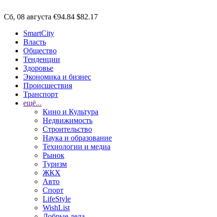
Сб, 08 августа
€94.84
$82.17
SmartCity
Власть
Общество
Тенденции
Здоровье
Экономика и бизнес
Происшествия
Транспорт
ещё...
Кино и Культура
Недвижимость
Строительство
Наука и образование
Технологии и медиа
Рынок
Туризм
ЖКХ
Авто
Спорт
LifeStyle
WishList
Добрые дела