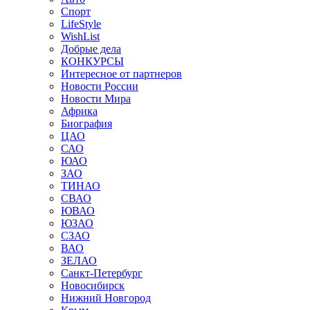
Спорт
LifeStyle
WishList
Добрые дела
КОНКУРСЫ
Интересное от партнеров
Новости России
Новости Мира
Африка
Биография
ЦАО
САО
ЮАО
ЗАО
ТИНАО
СВАО
ЮВАО
ЮЗАО
СЗАО
ВАО
ЗЕЛАО
Санкт-Петербург
Новосибирск
Нижний Новгород