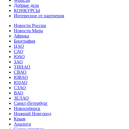
WishList
Добрые дела
КОНКУРСЫ
Интересное от партнеров
Новости России
Новости Мира
Африка
Биография
ЦАО
САО
ЮАО
ЗАО
ТИНАО
СВАО
ЮВАО
ЮЗАО
СЗАО
ВАО
ЗЕЛАО
Санкт-Петербург
Новосибирск
Нижний Новгород
Крым
Аналоги