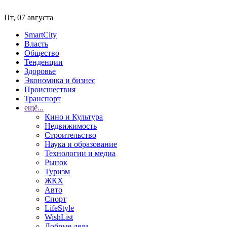
Пт, 07 августа
SmartCity
Власть
Общество
Тенденции
Здоровье
Экономика и бизнес
Происшествия
Транспорт
ещё...
Кино и Культура
Недвижимость
Строительство
Наука и образование
Технологии и медиа
Рынок
Туризм
ЖКХ
Авто
Спорт
LifeStyle
WishList
Добрые дела