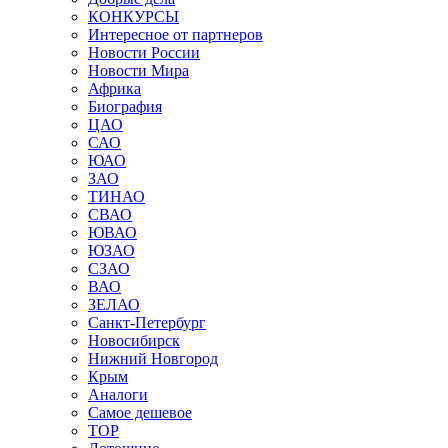
КОНКУРСЫ
Интересное от партнеров
Новости России
Новости Мира
Африка
Биография
ЦАО
САО
ЮАО
ЗАО
ТИНАО
СВАО
ЮВАО
ЮЗАО
СЗАО
ВАО
ЗЕЛАО
Санкт-Петербург
Новосибирск
Нижний Новгород
Крым
Аналоги
Самое дешевое
TOP