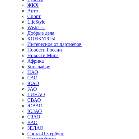
ЖКХ
Авто
Спорт
LifeStyle
WishList
Добрые дела
КОНКУРСЫ
Интересное от партнеров
Новости России
Новости Мира
Африка
Биография
ЦАО
САО
ЮАО
ЗАО
ТИНАО
СВАО
ЮВАО
ЮЗАО
СЗАО
ВАО
ЗЕЛАО
Санкт-Петербург