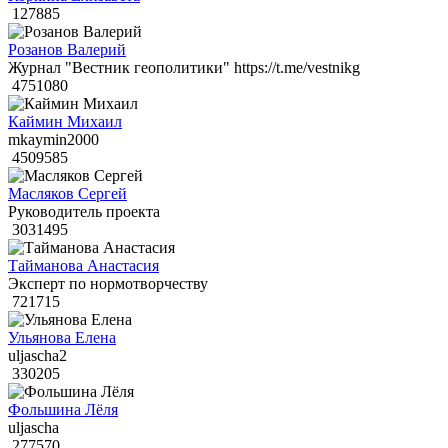
127885
Розанов Валерий
Журнал "Вестник геополитики" https://t.me/vestnikg
4751080
Каймин Михаил
mkaymin2000
4509585
Масляков Сергей
Руководитель проекта
3031495
Тайманова Анастасия
Эксперт по нормотворчеству
721715
Ульянова Елена
uljascha2
330205
Фольшина Лёля
uljascha
277570