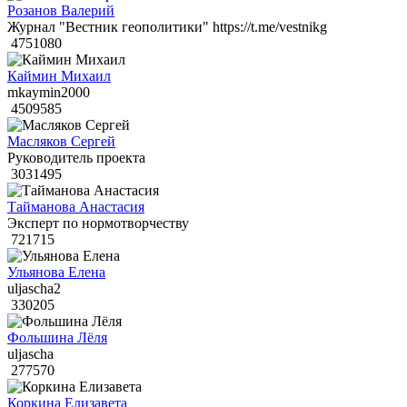
Розанов Валерий
Журнал "Вестник геополитики" https://t.me/vestnikg
4751080
Каймин Михаил
mkaymin2000
4509585
Масляков Сергей
Руководитель проекта
3031495
Тайманова Анастасия
Эксперт по нормотворчеству
721715
Ульянова Елена
uljascha2
330205
Фольшина Лёля
uljascha
277570
Коркина Елизавета