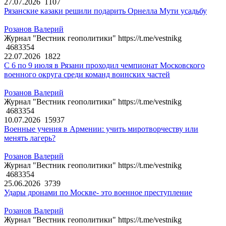
27.07.2026
1107
Рязанские казаки решили подарить Орнелла Мути усадьбу
Розанов Валерий
Журнал "Вестник геополитики" https://t.me/vestnikg
4683354
22.07.2026
1822
С 6 по 9 июля в Рязани проходил чемпионат Московского
военного округа среди команд воинских частей
Розанов Валерий
Журнал "Вестник геополитики" https://t.me/vestnikg
4683354
10.07.2026
15937
Военные учения в Армении: учить миротворчеству или
менять лагерь?
Розанов Валерий
Журнал "Вестник геополитики" https://t.me/vestnikg
4683354
25.06.2026
3739
Удары дронами по Москве- это военное преступление
Розанов Валерий
Журнал "Вестник геополитики" https://t.me/vestnikg