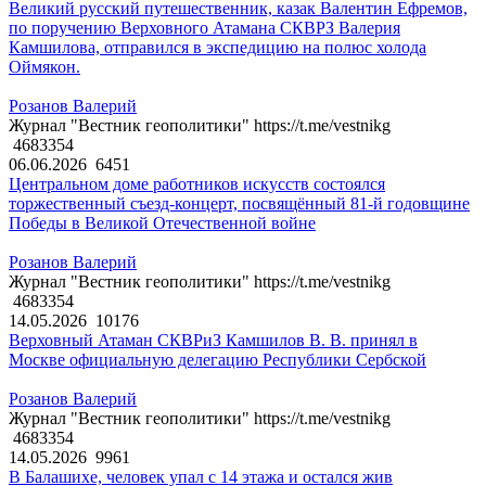
Великий русский путешественник, казак Валентин Ефремов,
по поручению Верховного Атамана СКВРЗ Валерия
Камшилова, отправился в экспедицию на полюс холода
Оймякон.
Розанов Валерий
Журнал "Вестник геополитики" https://t.me/vestnikg
4683354
06.06.2026
6451
Центральном доме работников искусств состоялся
торжественный съезд-концерт, посвящённый 81-й годовщине
Победы в Великой Отечественной войне
Розанов Валерий
Журнал "Вестник геополитики" https://t.me/vestnikg
4683354
14.05.2026
10176
Верховный Атаман СКВРиЗ Камшилов В. В. принял в
Москве официальную делегацию Республики Сербской
Розанов Валерий
Журнал "Вестник геополитики" https://t.me/vestnikg
4683354
14.05.2026
9961
В Балашихе, человек упал с 14 этажа и остался жив