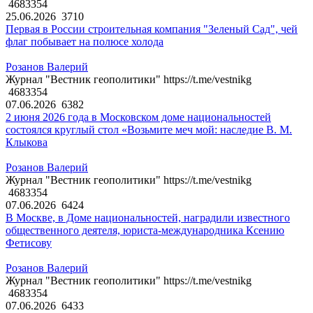
4683354
25.06.2026
3710
Первая в России строительная компания "Зеленый Сад", чей
флаг побывает на полюсе холода
Розанов Валерий
Журнал "Вестник геополитики" https://t.me/vestnikg
4683354
07.06.2026
6382
2 июня 2026 года в Московском доме национальностей
состоялся круглый стол «Возьмите меч мой: наследие В. М.
Клыкова
Розанов Валерий
Журнал "Вестник геополитики" https://t.me/vestnikg
4683354
07.06.2026
6424
В Москве, в Доме национальностей, наградили известного
общественного деятеля, юриста-международника Ксению
Фетисову
Розанов Валерий
Журнал "Вестник геополитики" https://t.me/vestnikg
4683354
07.06.2026
6433