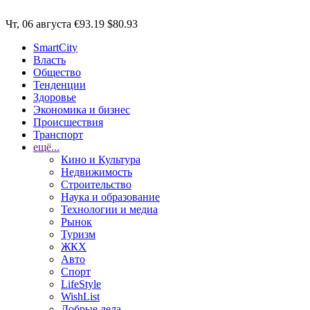
Чт, 06 августа
€93.19
$80.93
SmartCity
Власть
Общество
Тенденции
Здоровье
Экономика и бизнес
Происшествия
Транспорт
ещё...
Кино и Культура
Недвижимость
Строительство
Наука и образование
Технологии и медиа
Рынок
Туризм
ЖКХ
Авто
Спорт
LifeStyle
WishList
Добрые дела