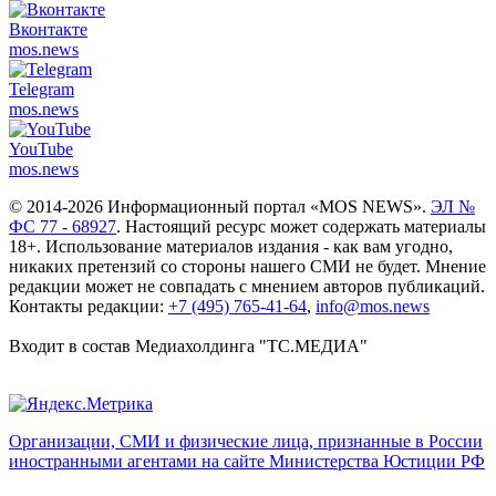
Вконтакте
mos.
news
Telegram
mos.
news
YouTube
mos.
news
© 2014-2026 Информационный портал «MOS NEWS».
ЭЛ №
ФС 77 - 68927
. Настоящий ресурс может содержать материалы
18+. Использование материалов издания - как вам угодно,
никаких претензий со стороны нашего СМИ не будет. Мнение
редакции может не совпадать с мнением авторов публикаций.
Контакты редакции:
+7 (495) 765-41-64
,
info@mos.news
Входит в состав Медиахолдинга "ТС.МЕДИА"
Организации, СМИ и физические лица, признанные в России
иностранными агентами на сайте Министерства Юстиции РФ