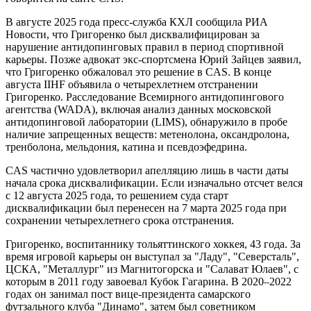
В августе 2025 года пресс-служба КХЛ сообщила РИА
Новости, что Григоренко был дисквалифицирован за
нарушение антидопинговых правил в период спортивной
карьеры. Позже адвокат экс-спортсмена Юрий Зайцев заявил,
что Григоренко обжаловал это решение в CAS. В конце
августа IIHF объявила о четырехлетнем отстранении
Григоренко. Расследование Всемирного антидопингового
агентства (WADA), включая анализ данных московской
антидопинговой лаборатории (LIMS), обнаружило в пробе
наличие запрещенных веществ: метенолона, оксандролона,
тренболона, мельдония, катина и псевдоэфедрина.
CAS частично удовлетворил апелляцию лишь в части даты
начала срока дисквалификации. Если изначально отсчет велся
с 12 августа 2025 года, то решением суда старт
дисквалификации был перенесен на 7 марта 2025 года при
сохранении четырехлетнего срока отстранения.
Григоренко, воспитаннику тольяттинского хоккея, 43 года. За
время игровой карьеры он выступал за "Ладу", "Северсталь",
ЦСКА, "Металлург" из Магнитогорска и "Салават Юлаев", с
которым в 2011 году завоевал Кубок Гагарина. В 2020–2022
годах он занимал пост вице-президента самарского
футзального клуба "Динамо", затем был советником