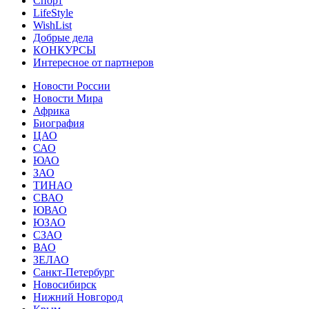
Спорт
LifeStyle
WishList
Добрые дела
КОНКУРСЫ
Интересное от партнеров
Новости России
Новости Мира
Африка
Биография
ЦАО
САО
ЮАО
ЗАО
ТИНАО
СВАО
ЮВАО
ЮЗАО
СЗАО
ВАО
ЗЕЛАО
Санкт-Петербург
Новосибирск
Нижний Новгород