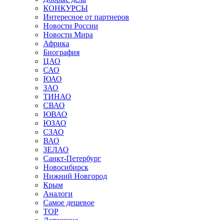
КОНКУРСЫ
Интересное от партнеров
Новости России
Новости Мира
Африка
Биография
ЦАО
САО
ЮАО
ЗАО
ТИНАО
СВАО
ЮВАО
ЮЗАО
СЗАО
ВАО
ЗЕЛАО
Санкт-Петербург
Новосибирск
Нижний Новгород
Крым
Аналоги
Самое дешевое
TOP