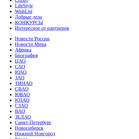
Спорт
LifeStyle
WishList
Добрые дела
КОНКУРСЫ
Интересное от партнеров
Новости России
Новости Мира
Африка
Биография
ЦАО
САО
ЮАО
ЗАО
ТИНАО
СВАО
ЮВАО
ЮЗАО
СЗАО
ВАО
ЗЕЛАО
Санкт-Петербург
Новосибирск
Нижний Новгород