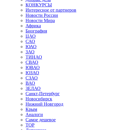
КОНКУРСЫ
Интересное от партнеров
Новости России
Новости Мира
Африка
Биография
ЦАО
САО
ЮАО
ЗАО
ТИНАО
СВАО
ЮВАО
ЮЗАО
СЗАО
ВАО
ЗЕЛАО
Санкт-Петербург
Новосибирск
Нижний Новгород
Крым
Аналоги
Самое дешевое
TOP