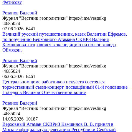
Фетисову
Розанов Валерий
Журнал "Вестник геополитики" https://t.me/vestnikg
4685024
07.06.2026
6441
Великий русский путешественник, казак Валентин Ефремов,
по поручению Верховного Атамана СКВРЗ Валерия
Камшилова, отправился в экспедицию на полюс холода
Оймякон.
Розанов Валерий
Журнал "Вестник геополитики" https://t.me/vestnikg
4685024
06.06.2026
6461
Центральном доме работников искусств состоялся
торжественный съезд-концерт, посвящённый 81-й годовщине
Победы в Великой Отечественной войне
Розанов Валерий
Журнал "Вестник геополитики" https://t.me/vestnikg
4685024
14.05.2026
10187
Верховный Атаман СКВРиЗ Камшилов В. В. принял в
Москве официальную делегацию Республики Сербской