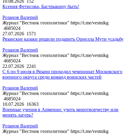
10.08.2026
152
Ксения Фетисова- Бастрыкину быть!
Розанов Валерий
Журнал "Вестник геополитики" https://t.me/vestnikg
4685024
27.07.2026
1571
Рязанские казаки решили подарить Орнелла Мути усадьбу
Розанов Валерий
Журнал "Вестник геополитики" https://t.me/vestnikg
4685024
22.07.2026
2241
С 6 по 9 июля в Рязани проходил чемпионат Московского
военного округа среди команд воинских частей
Розанов Валерий
Журнал "Вестник геополитики" https://t.me/vestnikg
4685024
10.07.2026
16363
Военные учения в Армении: учить миротворчеству или
менять лагерь?
Розанов Валерий
Журнал "Вестник геополитики" https://t.me/vestnikg