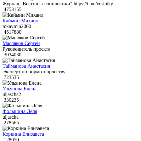
Журнал "Вестник геополитики" https://t.me/vestnikg
4753155
Каймин Михаил
mkaymin2000
4517880
Масляков Сергей
Руководитель проекта
3034030
Тайманова Анастасия
Эксперт по нормотворчеству
723535
Ульянова Елена
uljascha2
330235
Фольшина Лёля
uljascha
278565
Коркина Елизавета
128050