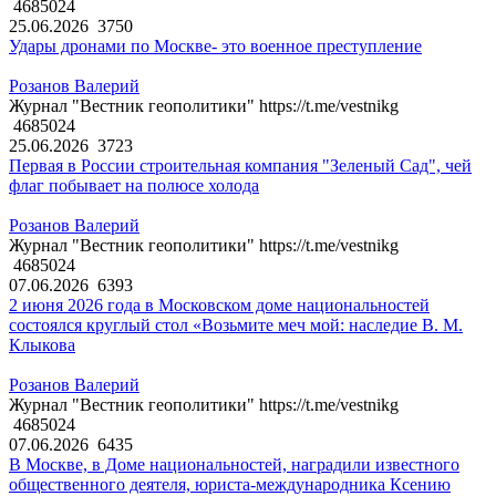
4685024
25.06.2026
3750
Удары дронами по Москве- это военное преступление
Розанов Валерий
Журнал "Вестник геополитики" https://t.me/vestnikg
4685024
25.06.2026
3723
Первая в России строительная компания "Зеленый Сад", чей
флаг побывает на полюсе холода
Розанов Валерий
Журнал "Вестник геополитики" https://t.me/vestnikg
4685024
07.06.2026
6393
2 июня 2026 года в Московском доме национальностей
состоялся круглый стол «Возьмите меч мой: наследие В. М.
Клыкова
Розанов Валерий
Журнал "Вестник геополитики" https://t.me/vestnikg
4685024
07.06.2026
6435
В Москве, в Доме национальностей, наградили известного
общественного деятеля, юриста-международника Ксению