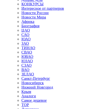
КОНКУРСЫ
Интересное от партнеров
Новости России
Новости Мира
Африка
Биография
ЦАО
САО
ЮАО
ЗАО
ТИНАО
СВАО
ЮВАО
ЮЗАО
СЗАО
ВАО
ЗЕЛАО
Санкт-Петербург
Новосибирск
Нижний Новгород
Крым
Аналоги
Самое дешевое
TOP