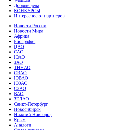
WishList
Добрые дела
КОНКУРСЫ
Интересное от партнеров
Новости России
Новости Мира
Африка
Биография
ЦАО
САО
ЮАО
ЗАО
ТИНАО
СВАО
ЮВАО
ЮЗАО
СЗАО
ВАО
ЗЕЛАО
Санкт-Петербург
Новосибирск
Нижний Новгород
Крым
Аналоги