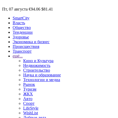
Пт, 07 августа
€94.06
$81.41
SmartCity
Власть
Общество
Тенденции
Здоровье
Экономика и бизнес
Происшествия
Транспорт
ещё...
Кино и Культура
Недвижимость
Строительство
Наука и образование
Технологии и медиа
Рынок
Туризм
ЖКХ
Авто
Спорт
LifeStyle
WishList
Добрые дела