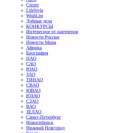
Спорт
LifeStyle
WishList
Добрые дела
КОНКУРСЫ
Интересное от партнеров
Новости России
Новости Мира
Африка
Биография
ЦАО
САО
ЮАО
ЗАО
ТИНАО
СВАО
ЮВАО
ЮЗАО
СЗАО
ВАО
ЗЕЛАО
Санкт-Петербург
Новосибирск
Нижний Новгород