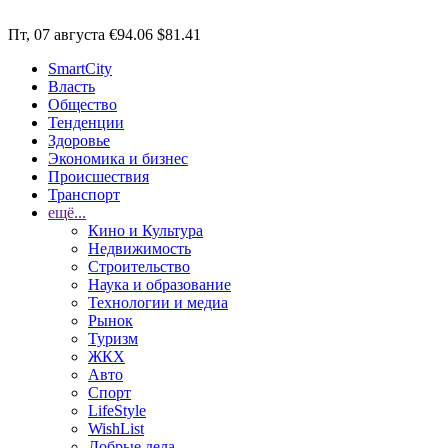
Пт, 07 августа
€94.06
$81.41
SmartCity
Власть
Общество
Тенденции
Здоровье
Экономика и бизнес
Происшествия
Транспорт
ещё...
Кино и Культура
Недвижимость
Строительство
Наука и образование
Технологии и медиа
Рынок
Туризм
ЖКХ
Авто
Спорт
LifeStyle
WishList
Добрые дела