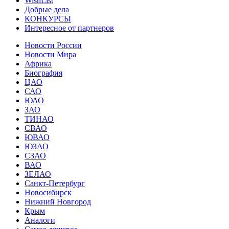
WishList
Добрые дела
КОНКУРСЫ
Интересное от партнеров
Новости России
Новости Мира
Африка
Биография
ЦАО
САО
ЮАО
ЗАО
ТИНАО
СВАО
ЮВАО
ЮЗАО
СЗАО
ВАО
ЗЕЛАО
Санкт-Петербург
Новосибирск
Нижний Новгород
Крым
Аналоги