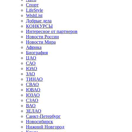
Спорт
LifeStyle
WishList
Добрые дела
КОНКУРСЫ
Интересное от партнеров
Новости России
Новости Мира
Африка
Биография
ЦАО
САО
ЮАО
ЗАО
ТИНАО
СВАО
ЮВАО
ЮЗАО
СЗАО
ВАО
ЗЕЛАО
Санкт-Петербург
Новосибирск
Нижний Новгород