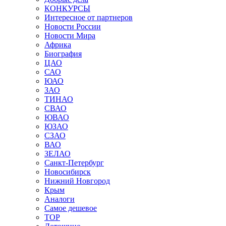
КОНКУРСЫ
Интересное от партнеров
Новости России
Новости Мира
Африка
Биография
ЦАО
САО
ЮАО
ЗАО
ТИНАО
СВАО
ЮВАО
ЮЗАО
СЗАО
ВАО
ЗЕЛАО
Санкт-Петербург
Новосибирск
Нижний Новгород
Крым
Аналоги
Самое дешевое
TOP