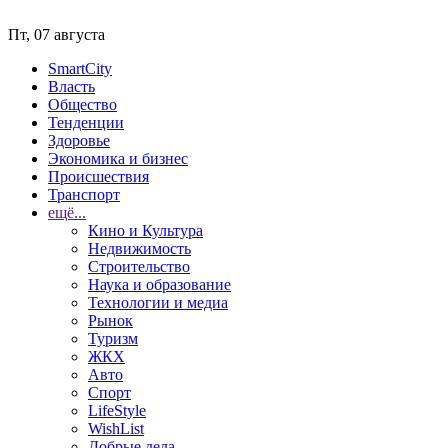
Пт, 07 августа
SmartCity
Власть
Общество
Тенденции
Здоровье
Экономика и бизнес
Происшествия
Транспорт
ещё...
Кино и Культура
Недвижимость
Строительство
Наука и образование
Технологии и медиа
Рынок
Туризм
ЖКХ
Авто
Спорт
LifeStyle
WishList
Добрые дела