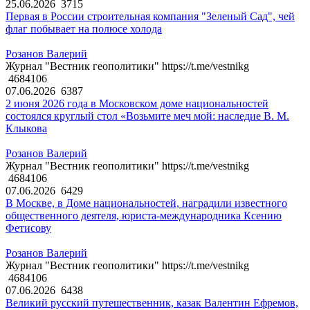
25.06.2026
3715
Первая в России строительная компания "Зеленый Сад", чей
флаг побывает на полюсе холода
Розанов Валерий
Журнал "Вестник геополитики" https://t.me/vestnikg
4684106
07.06.2026
6387
2 июня 2026 года в Московском доме национальностей
состоялся круглый стол «Возьмите меч мой: наследие В. М.
Клыкова
Розанов Валерий
Журнал "Вестник геополитики" https://t.me/vestnikg
4684106
07.06.2026
6429
В Москве, в Доме национальностей, наградили известного
общественного деятеля, юриста-международника Ксению
Фетисову
Розанов Валерий
Журнал "Вестник геополитики" https://t.me/vestnikg
4684106
07.06.2026
6438
Великий русский путешественник, казак Валентин Ефремов,