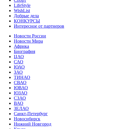
Спорт
LifeStyle
WishList
Добрые дела
КОНКУРСЫ
Интересное от партнеров
Новости России
Новости Мира
Африка
Биография
ЦАО
САО
ЮАО
ЗАО
ТИНАО
СВАО
ЮВАО
ЮЗАО
СЗАО
ВАО
ЗЕЛАО
Санкт-Петербург
Новосибирск
Нижний Новгород