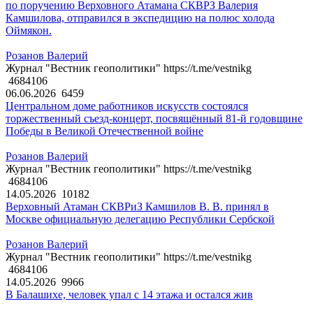
по поручению Верховного Атамана СКВРЗ Валерия
Камшилова, отправился в экспедицию на полюс холода
Оймякон.
Розанов Валерий
Журнал "Вестник геополитики" https://t.me/vestnikg
4684106
06.06.2026
6459
Центральном доме работников искусств состоялся
торжественный съезд-концерт, посвящённый 81-й годовщине
Победы в Великой Отечественной войне
Розанов Валерий
Журнал "Вестник геополитики" https://t.me/vestnikg
4684106
14.05.2026
10182
Верховный Атаман СКВРиЗ Камшилов В. В. принял в
Москве официальную делегацию Республики Сербской
Розанов Валерий
Журнал "Вестник геополитики" https://t.me/vestnikg
4684106
14.05.2026
9966
В Балашихе, человек упал с 14 этажа и остался жив