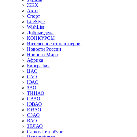
ЖКХ
Авто
Спорт
LifeStyle
WishList
Добрые дела
КОНКУРСЫ
Интересное от партнеров
Новости России
Новости Мира
Африка
Биография
ЦАО
САО
ЮАО
ЗАО
ТИНАО
СВАО
ЮВАО
ЮЗАО
СЗАО
ВАО
ЗЕЛАО
Санкт-Петербург