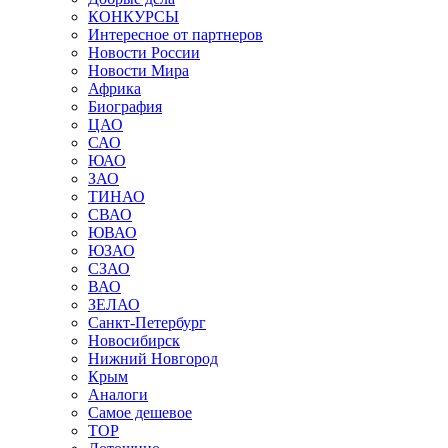
КОНКУРСЫ
Интересное от партнеров
Новости России
Новости Мира
Африка
Биография
ЦАО
САО
ЮАО
ЗАО
ТИНАО
СВАО
ЮВАО
ЮЗАО
СЗАО
ВАО
ЗЕЛАО
Санкт-Петербург
Новосибирск
Нижний Новгород
Крым
Аналоги
Самое дешевое
TOP