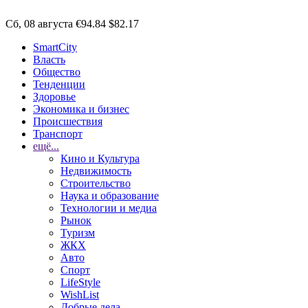
Сб, 08 августа
€94.84
$82.17
SmartCity
Власть
Общество
Тенденции
Здоровье
Экономика и бизнес
Происшествия
Транспорт
ещё...
Кино и Культура
Недвижимость
Строительство
Наука и образование
Технологии и медиа
Рынок
Туризм
ЖКХ
Авто
Спорт
LifeStyle
WishList
Добрые дела