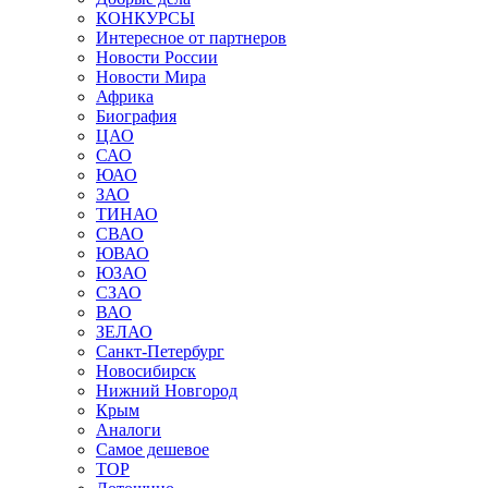
КОНКУРСЫ
Интересное от партнеров
Новости России
Новости Мира
Африка
Биография
ЦАО
САО
ЮАО
ЗАО
ТИНАО
СВАО
ЮВАО
ЮЗАО
СЗАО
ВАО
ЗЕЛАО
Санкт-Петербург
Новосибирск
Нижний Новгород
Крым
Аналоги
Самое дешевое
TOP