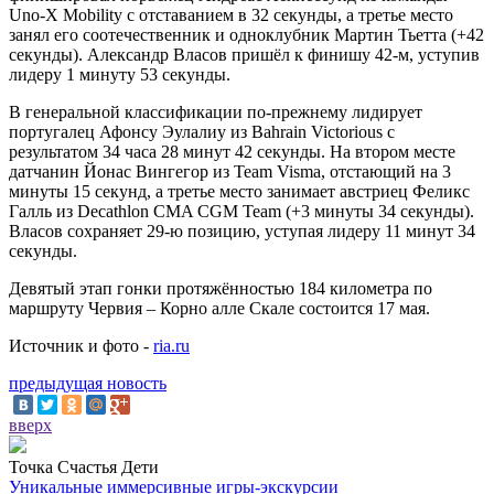
Uno-X Mobility с отставанием в 32 секунды, а третье место
занял его соотечественник и одноклубник Мартин Тьетта (+42
секунды). Александр Власов пришёл к финишу 42-м, уступив
лидеру 1 минуту 53 секунды.
В генеральной классификации по-прежнему лидирует
португалец Афонсу Эулалиу из Bahrain Victorious с
результатом 34 часа 28 минут 42 секунды. На втором месте
датчанин Йонас Вингегор из Team Visma, отстающий на 3
минуты 15 секунд, а третье место занимает австриец Феликс
Галль из Decathlon CMA CGM Team (+3 минуты 34 секунды).
Власов сохраняет 29-ю позицию, уступая лидеру 11 минут 34
секунды.
Девятый этап гонки протяжённостью 184 километра по
маршруту Червия – Корно алле Скале состоится 17 мая.
Источник и фото -
ria.ru
предыдущая новость
вверх
Точка Счастья Дети
Уникальные иммерсивные игры-экскурсии