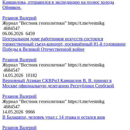
Камшилова, отправился в экспедицию на полюс холода
Оймякон.
Розанов Валерий
Журнал "Вестник геополитики" https://t.me/vestnikg
4684547
06.06.2026
6459
Центральном доме работников искусств состоялся
торжественный съезд-концерт, посвящённый 81-й годовщине
Победы в Великой Отечественной войне
Розанов Валерий
Журнал "Вестник геополитики" https://t.me/vestnikg
4684547
14.05.2026
10182
Верховный Атаман СКВРиЗ Камшилов В. В. принял в
Москве официальную делегацию Республики Сербской
Розанов Валерий
Журнал "Вестник геополитики" https://t.me/vestnikg
4684547
14.05.2026
9966
В Балашихе, человек упал с 14 этажа и остался жив
Розанов Валерий