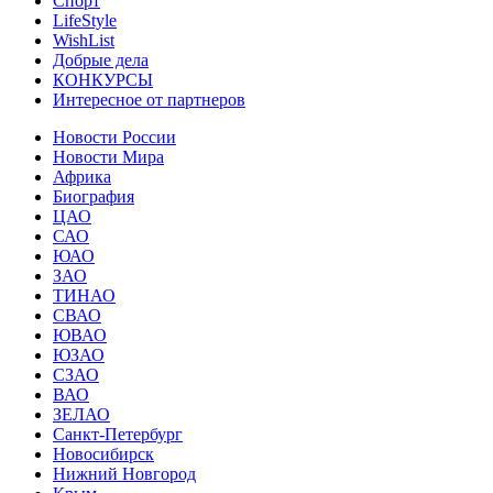
Спорт
LifeStyle
WishList
Добрые дела
КОНКУРСЫ
Интересное от партнеров
Новости России
Новости Мира
Африка
Биография
ЦАО
САО
ЮАО
ЗАО
ТИНАО
СВАО
ЮВАО
ЮЗАО
СЗАО
ВАО
ЗЕЛАО
Санкт-Петербург
Новосибирск
Нижний Новгород