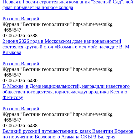
Первая в России строительная компания "Зеленый Сад", чей
флаг побывает на полюсе холода
Розанов Валерий
Журнал "Вестник геополитики" https://t.me/vestnikg
4684547
07.06.2026
6388
2 июня 2026 года в Московском доме национальностей
состоялся круглый стол «Возьмите меч мой: наследие В. М.
Клыкова
Розанов Валерий
Журнал "Вестник геополитики" https://t.me/vestnikg
4684547
07.06.2026
6430
В Москве, в Доме национальностей, наградили известного
общественного деятеля, юриста-международника Ксению
Фетисову
Розанов Валерий
Журнал "Вестник геополитики" https://t.me/vestnikg
4684547
07.06.2026
6438
Великий русский путешественник, казак Валентин Ефремов,
по поручению Верховного Атамана СКВРЗ Валерия