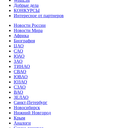
WishList
Добрые дела
КОНКУРСЫ
Интересное от партнеров
Новости России
Новости Мира
Африка
Биография
ЦАО
САО
ЮАО
ЗАО
ТИНАО
СВАО
ЮВАО
ЮЗАО
СЗАО
ВАО
ЗЕЛАО
Санкт-Петербург
Новосибирск
Нижний Новгород
Крым
Аналоги