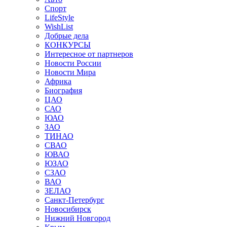
Спорт
LifeStyle
WishList
Добрые дела
КОНКУРСЫ
Интересное от партнеров
Новости России
Новости Мира
Африка
Биография
ЦАО
САО
ЮАО
ЗАО
ТИНАО
СВАО
ЮВАО
ЮЗАО
СЗАО
ВАО
ЗЕЛАО
Санкт-Петербург
Новосибирск
Нижний Новгород