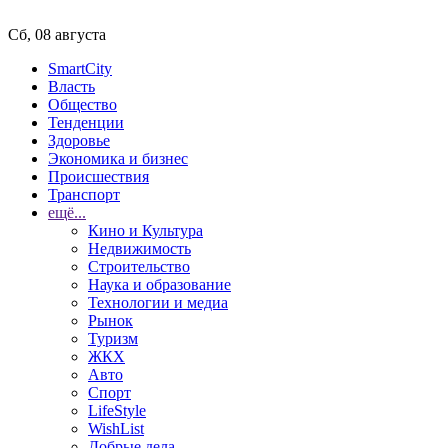
Сб, 08 августа
SmartCity
Власть
Общество
Тенденции
Здоровье
Экономика и бизнес
Происшествия
Транспорт
ещё...
Кино и Культура
Недвижимость
Строительство
Наука и образование
Технологии и медиа
Рынок
Туризм
ЖКХ
Авто
Спорт
LifeStyle
WishList
Добрые дела