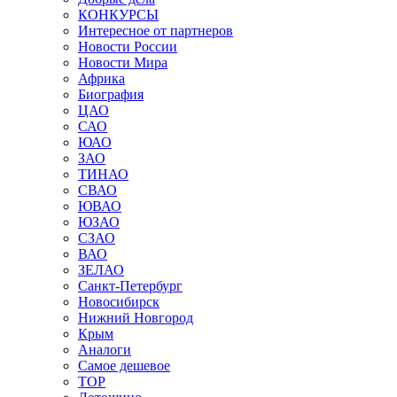
КОНКУРСЫ
Интересное от партнеров
Новости России
Новости Мира
Африка
Биография
ЦАО
САО
ЮАО
ЗАО
ТИНАО
СВАО
ЮВАО
ЮЗАО
СЗАО
ВАО
ЗЕЛАО
Санкт-Петербург
Новосибирск
Нижний Новгород
Крым
Аналоги
Самое дешевое
TOP