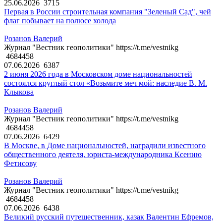
25.06.2026
3715
Первая в России строительная компания "Зеленый Сад", чей
флаг побывает на полюсе холода
Розанов Валерий
Журнал "Вестник геополитики" https://t.me/vestnikg
4684458
07.06.2026
6387
2 июня 2026 года в Московском доме национальностей
состоялся круглый стол «Возьмите меч мой: наследие В. М.
Клыкова
Розанов Валерий
Журнал "Вестник геополитики" https://t.me/vestnikg
4684458
07.06.2026
6429
В Москве, в Доме национальностей, наградили известного
общественного деятеля, юриста-международника Ксению
Фетисову
Розанов Валерий
Журнал "Вестник геополитики" https://t.me/vestnikg
4684458
07.06.2026
6438
Великий русский путешественник, казак Валентин Ефремов,