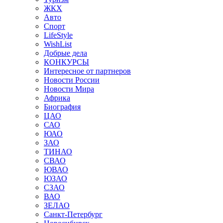
ЖКХ
Авто
Спорт
LifeStyle
WishList
Добрые дела
КОНКУРСЫ
Интересное от партнеров
Новости России
Новости Мира
Африка
Биография
ЦАО
САО
ЮАО
ЗАО
ТИНАО
СВАО
ЮВАО
ЮЗАО
СЗАО
ВАО
ЗЕЛАО
Санкт-Петербург