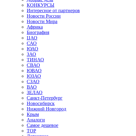
КОНКУРСЫ
Интересное от партнеров
Новости России
Новости Мира
Африка
Биография
ЦАО
САО
ЮАО
ЗАО
ТИНАО
СВАО
ЮВАО
ЮЗАО
СЗАО
ВАО
ЗЕЛАО
Санкт-Петербург
Новосибирск
Нижний Новгород
Крым
Аналоги
Самое дешевое
TOP