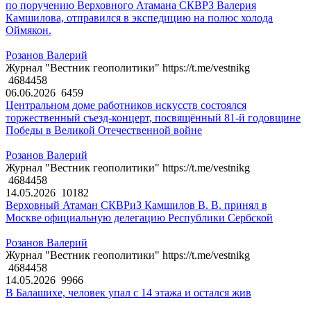
по поручению Верховного Атамана СКВРЗ Валерия
Камшилова, отправился в экспедицию на полюс холода
Оймякон.
Розанов Валерий
Журнал "Вестник геополитики" https://t.me/vestnikg
4684458
06.06.2026
6459
Центральном доме работников искусств состоялся
торжественный съезд-концерт, посвящённый 81-й годовщине
Победы в Великой Отечественной войне
Розанов Валерий
Журнал "Вестник геополитики" https://t.me/vestnikg
4684458
14.05.2026
10182
Верховный Атаман СКВРиЗ Камшилов В. В. принял в
Москве официальную делегацию Республики Сербской
Розанов Валерий
Журнал "Вестник геополитики" https://t.me/vestnikg
4684458
14.05.2026
9966
В Балашихе, человек упал с 14 этажа и остался жив