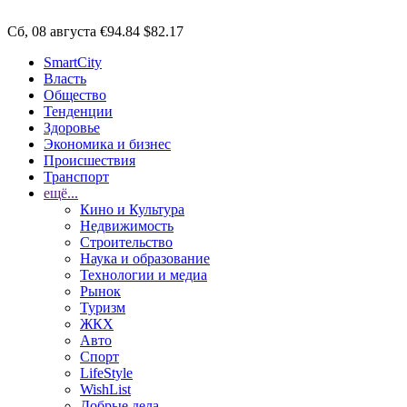
Сб, 08 августа
€94.84
$82.17
SmartCity
Власть
Общество
Тенденции
Здоровье
Экономика и бизнес
Происшествия
Транспорт
ещё...
Кино и Культура
Недвижимость
Строительство
Наука и образование
Технологии и медиа
Рынок
Туризм
ЖКХ
Авто
Спорт
LifeStyle
WishList
Добрые дела