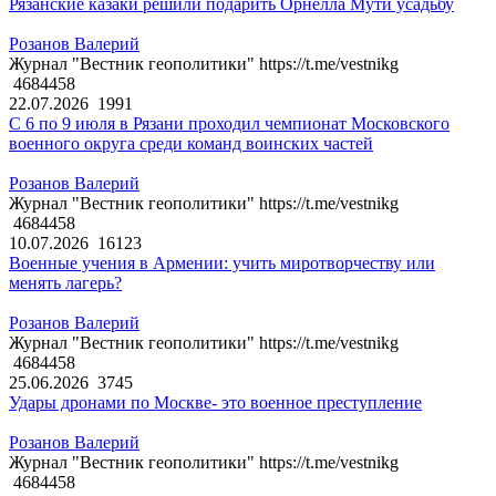
Рязанские казаки решили подарить Орнелла Мути усадьбу
Розанов Валерий
Журнал "Вестник геополитики" https://t.me/vestnikg
4684458
22.07.2026
1991
С 6 по 9 июля в Рязани проходил чемпионат Московского
военного округа среди команд воинских частей
Розанов Валерий
Журнал "Вестник геополитики" https://t.me/vestnikg
4684458
10.07.2026
16123
Военные учения в Армении: учить миротворчеству или
менять лагерь?
Розанов Валерий
Журнал "Вестник геополитики" https://t.me/vestnikg
4684458
25.06.2026
3745
Удары дронами по Москве- это военное преступление
Розанов Валерий
Журнал "Вестник геополитики" https://t.me/vestnikg
4684458