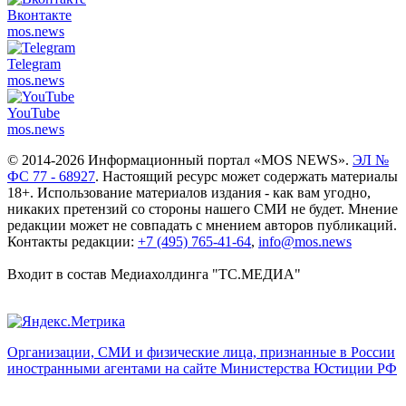
Вконтакте
mos.
news
Telegram
mos.
news
YouTube
mos.
news
© 2014-2026 Информационный портал «MOS NEWS».
ЭЛ №
ФС 77 - 68927
. Настоящий ресурс может содержать материалы
18+. Использование материалов издания - как вам угодно,
никаких претензий со стороны нашего СМИ не будет. Мнение
редакции может не совпадать с мнением авторов публикаций.
Контакты редакции:
+7 (495) 765-41-64
,
info@mos.news
Входит в состав Медиахолдинга "ТС.МЕДИА"
Организации, СМИ и физические лица, признанные в России
иностранными агентами на сайте Министерства Юстиции РФ