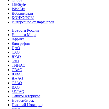
Спорт
LifeStyle
WishList
Добрые дела
КОНКУРСЫ
Интересное от партнеров
Новости России
Новости Мира
Африка
Биография
ЦАО
САО
ЮАО
ЗАО
ТИНАО
СВАО
ЮВАО
ЮЗАО
СЗАО
ВАО
ЗЕЛАО
Санкт-Петербург
Новосибирск
Нижний Новгород