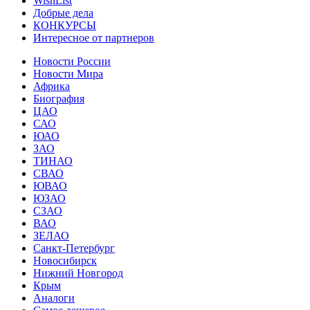
WishList
Добрые дела
КОНКУРСЫ
Интересное от партнеров
Новости России
Новости Мира
Африка
Биография
ЦАО
САО
ЮАО
ЗАО
ТИНАО
СВАО
ЮВАО
ЮЗАО
СЗАО
ВАО
ЗЕЛАО
Санкт-Петербург
Новосибирск
Нижний Новгород
Крым
Аналоги