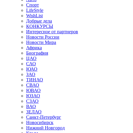
Спорт
LifeStyle
WishList
Добрые дела
КОНКУРСЫ
Интересное от партнеров
Новости России
Новости Мира
Африка
Биография
ЦАО
САО
ЮАО
ЗАО
ТИНАО
СВАО
ЮВАО
ЮЗАО
СЗАО
ВАО
ЗЕЛАО
Санкт-Петербург
Новосибирск
Нижний Новгород