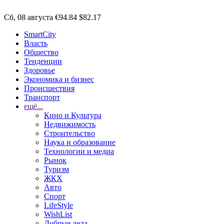
Сб, 08 августа
€94.84
$82.17
SmartCity
Власть
Общество
Тенденции
Здоровье
Экономика и бизнес
Происшествия
Транспорт
ещё...
Кино и Культура
Недвижимость
Строительство
Наука и образование
Технологии и медиа
Рынок
Туризм
ЖКХ
Авто
Спорт
LifeStyle
WishList
Добрые дела