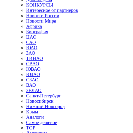
КОНКУРСЫ
Интересное от партнеров
Новости России
Новости Мира
Африка
Биография
ЦАО
САО
ЮАО
ЗАО
ТИНАО
СВАО
ЮВАО
ЮЗАО
СЗАО
ВАО
ЗЕЛАО
Санкт-Петербург
Новосибирск
Нижний Новгород
Крым
Аналоги
Самое дешевое
TOP