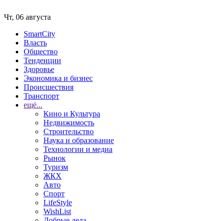
Чт, 06 августа
SmartCity
Власть
Общество
Тенденции
Здоровье
Экономика и бизнес
Происшествия
Транспорт
ещё...
Кино и Культура
Недвижимость
Строительство
Наука и образование
Технологии и медиа
Рынок
Туризм
ЖКХ
Авто
Спорт
LifeStyle
WishList
Добрые дела