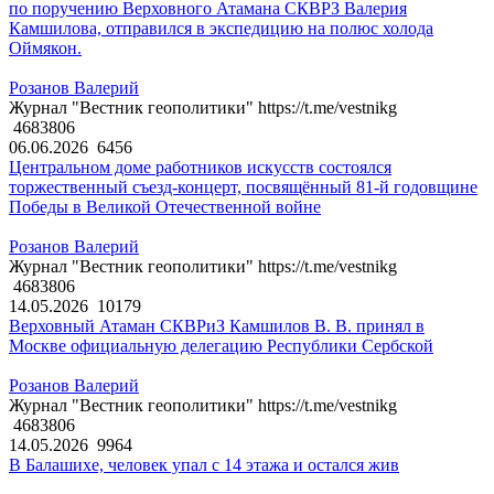
по поручению Верховного Атамана СКВРЗ Валерия
Камшилова, отправился в экспедицию на полюс холода
Оймякон.
Розанов Валерий
Журнал "Вестник геополитики" https://t.me/vestnikg
4683806
06.06.2026
6456
Центральном доме работников искусств состоялся
торжественный съезд-концерт, посвящённый 81-й годовщине
Победы в Великой Отечественной войне
Розанов Валерий
Журнал "Вестник геополитики" https://t.me/vestnikg
4683806
14.05.2026
10179
Верховный Атаман СКВРиЗ Камшилов В. В. принял в
Москве официальную делегацию Республики Сербской
Розанов Валерий
Журнал "Вестник геополитики" https://t.me/vestnikg
4683806
14.05.2026
9964
В Балашихе, человек упал с 14 этажа и остался жив