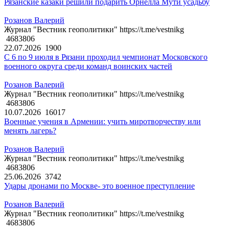
Рязанские казаки решили подарить Орнелла Мути усадьбу
Розанов Валерий
Журнал "Вестник геополитики" https://t.me/vestnikg
4683806
22.07.2026
1900
С 6 по 9 июля в Рязани проходил чемпионат Московского
военного округа среди команд воинских частей
Розанов Валерий
Журнал "Вестник геополитики" https://t.me/vestnikg
4683806
10.07.2026
16017
Военные учения в Армении: учить миротворчеству или
менять лагерь?
Розанов Валерий
Журнал "Вестник геополитики" https://t.me/vestnikg
4683806
25.06.2026
3742
Удары дронами по Москве- это военное преступление
Розанов Валерий
Журнал "Вестник геополитики" https://t.me/vestnikg
4683806