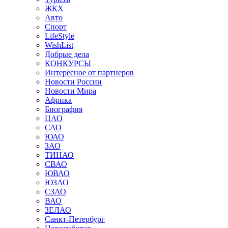
ЖКХ
Авто
Спорт
LifeStyle
WishList
Добрые дела
КОНКУРСЫ
Интересное от партнеров
Новости России
Новости Мира
Африка
Биография
ЦАО
САО
ЮАО
ЗАО
ТИНАО
СВАО
ЮВАО
ЮЗАО
СЗАО
ВАО
ЗЕЛАО
Санкт-Петербург