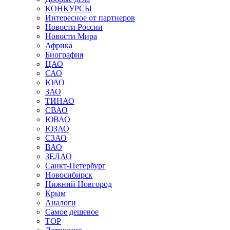
КОНКУРСЫ
Интересное от партнеров
Новости России
Новости Мира
Африка
Биография
ЦАО
САО
ЮАО
ЗАО
ТИНАО
СВАО
ЮВАО
ЮЗАО
СЗАО
ВАО
ЗЕЛАО
Санкт-Петербург
Новосибирск
Нижний Новгород
Крым
Аналоги
Самое дешевое
TOP