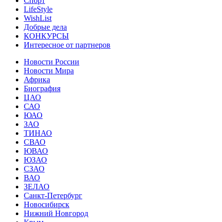
Спорт
LifeStyle
WishList
Добрые дела
КОНКУРСЫ
Интересное от партнеров
Новости России
Новости Мира
Африка
Биография
ЦАО
САО
ЮАО
ЗАО
ТИНАО
СВАО
ЮВАО
ЮЗАО
СЗАО
ВАО
ЗЕЛАО
Санкт-Петербург
Новосибирск
Нижний Новгород