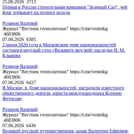
25.06.2026
3713
Первая в России строительная компания "Зеленый Сад", чей
флаг побывает на полюсе холода
Розанов Валерий
Журнал "Вестник геополитики" https://t.me/vestnikg
4683806
07.06.2026
6385
2 июня 2026 года в Московском доме национальностей
состоялся круглый стол «Возьмите меч мой: наследие В. М.
Клыкова
Розанов Валерий
Журнал "Вестник геополитики" https://t.me/vestnikg
4683806
07.06.2026
6427
В Москве, в Доме национальностей, наградили известного
общественного деятеля, юриста-международника Ксению
Фетисову
Розанов Валерий
Журнал "Вестник геополитики" https://t.me/vestnikg
4683806
07.06.2026
6436
Великий русский путешественник, казак Валентин Ефремов,