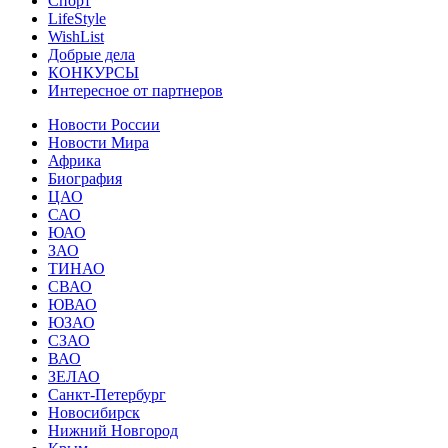
Спорт
LifeStyle
WishList
Добрые дела
КОНКУРСЫ
Интересное от партнеров
Новости России
Новости Мира
Африка
Биография
ЦАО
САО
ЮАО
ЗАО
ТИНАО
СВАО
ЮВАО
ЮЗАО
СЗАО
ВАО
ЗЕЛАО
Санкт-Петербург
Новосибирск
Нижний Новгород