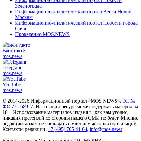
Информационно-аналитический портал Новости
Зеленограда
Информационно-аналитический портал Вести Новой
Москвы
Информационно-аналитический портал Новости города
Сочи
Проверенно MOS.NEWS
Вконтакте
mos.
news
Telegram
mos.
news
YouTube
mos.
news
© 2014-2026 Информационный портал «MOS NEWS».
ЭЛ №
ФС 77 - 68927
. Настоящий ресурс может содержать материалы
18+. Использование материалов издания - как вам угодно,
никаких претензий со стороны нашего СМИ не будет. Мнение
редакции может не совпадать с мнением авторов публикаций.
Контакты редакции:
+7 (495) 765-41-64
,
info@mos.news
Входит в состав Медиахолдинга "ТС.МЕДИА"