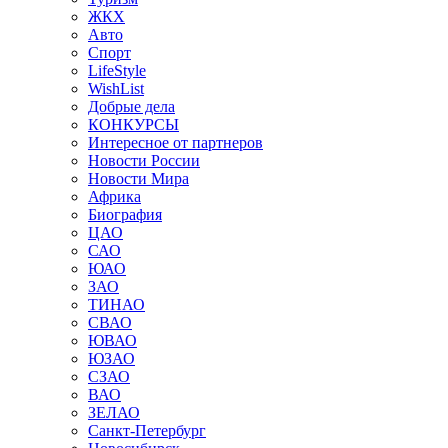
ЖКХ
Авто
Спорт
LifeStyle
WishList
Добрые дела
КОНКУРСЫ
Интересное от партнеров
Новости России
Новости Мира
Африка
Биография
ЦАО
САО
ЮАО
ЗАО
ТИНАО
СВАО
ЮВАО
ЮЗАО
СЗАО
ВАО
ЗЕЛАО
Санкт-Петербург