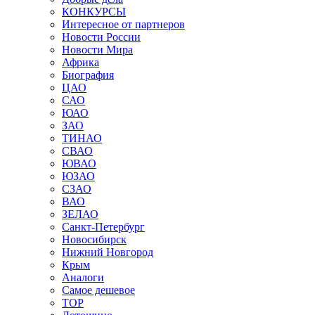
КОНКУРСЫ
Интересное от партнеров
Новости России
Новости Мира
Африка
Биография
ЦАО
САО
ЮАО
ЗАО
ТИНАО
СВАО
ЮВАО
ЮЗАО
СЗАО
ВАО
ЗЕЛАО
Санкт-Петербург
Новосибирск
Нижний Новгород
Крым
Аналоги
Самое дешевое
TOP