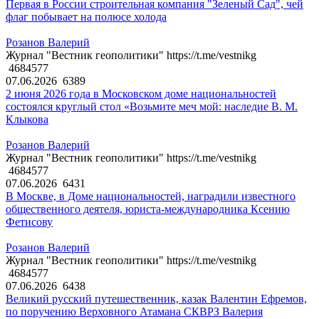
Первая в России строительная компания "Зеленый Сад", чей
флаг побывает на полюсе холода
Розанов Валерий
Журнал "Вестник геополитики" https://t.me/vestnikg
4684577
07.06.2026
6389
2 июня 2026 года в Московском доме национальностей
состоялся круглый стол «Возьмите меч мой: наследие В. М.
Клыкова
Розанов Валерий
Журнал "Вестник геополитики" https://t.me/vestnikg
4684577
07.06.2026
6431
В Москве, в Доме национальностей, наградили известного
общественного деятеля, юриста-международника Ксению
Фетисову
Розанов Валерий
Журнал "Вестник геополитики" https://t.me/vestnikg
4684577
07.06.2026
6438
Великий русский путешественник, казак Валентин Ефремов,
по поручению Верховного Атамана СКВРЗ Валерия