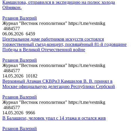
Камшилова, отправился в экспедицию на полюс холода
Оймякон.
Розанов Валерий
Журнал "Вестник геополитики" https://t.me/vestnikg
4684577
06.06.2026
6459
Центральном доме работников искусств состоялся
торжественный съезд-концерт, посвящённый 81-й годовщине
Победы в Великой Отечественной войне
Розанов Валерий
Журнал "Вестник геополитики" https://t.me/vestnikg
4684577
14.05.2026
10182
Верховный Атаман СКВРиЗ Камшилов В. В. принял в
Москве официальную делегацию Республики Сербской
Розанов Валерий
Журнал "Вестник геополитики" https://t.me/vestnikg
4684577
14.05.2026
9966
В Балашихе, человек упал с 14 этажа и остался жив
Розанов Валерий