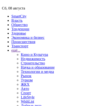
Сб, 08 августа
SmartCity
Власть
Общество
Тенденции
Здоровье
Экономика и бизнес
Происшествия
Транспорт
ещё...
Кино и Культура
Недвижимость
Строительство
Наука и образование
Технологии и медиа
Рынок
Туризм
ЖКХ
Авто
Спорт
LifeStyle
WishList
Добрые дела