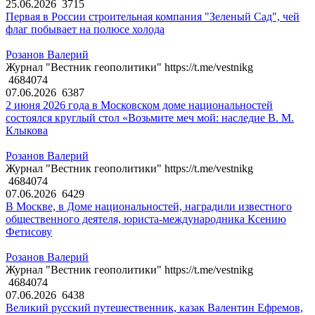
25.06.2026
3715
Первая в России строительная компания "Зеленый Сад", чей
флаг побывает на полюсе холода
Розанов Валерий
Журнал "Вестник геополитики" https://t.me/vestnikg
4684074
07.06.2026
6387
2 июня 2026 года в Московском доме национальностей
состоялся круглый стол «Возьмите меч мой: наследие В. М.
Клыкова
Розанов Валерий
Журнал "Вестник геополитики" https://t.me/vestnikg
4684074
07.06.2026
6429
В Москве, в Доме национальностей, наградили известного
общественного деятеля, юриста-международника Ксению
Фетисову
Розанов Валерий
Журнал "Вестник геополитики" https://t.me/vestnikg
4684074
07.06.2026
6438
Великий русский путешественник, казак Валентин Ефремов,