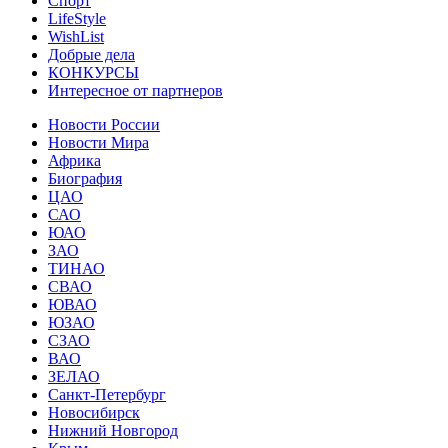
Спорт
LifeStyle
WishList
Добрые дела
КОНКУРСЫ
Интересное от партнеров
Новости России
Новости Мира
Африка
Биография
ЦАО
САО
ЮАО
ЗАО
ТИНАО
СВАО
ЮВАО
ЮЗАО
СЗАО
ВАО
ЗЕЛАО
Санкт-Петербург
Новосибирск
Нижний Новгород