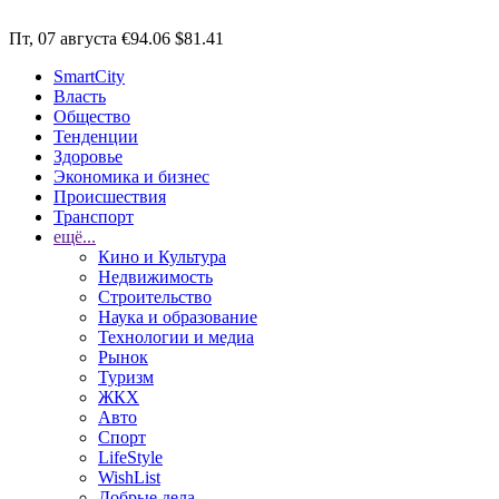
Пт, 07 августа
€94.06
$81.41
SmartCity
Власть
Общество
Тенденции
Здоровье
Экономика и бизнес
Происшествия
Транспорт
ещё...
Кино и Культура
Недвижимость
Строительство
Наука и образование
Технологии и медиа
Рынок
Туризм
ЖКХ
Авто
Спорт
LifeStyle
WishList
Добрые дела