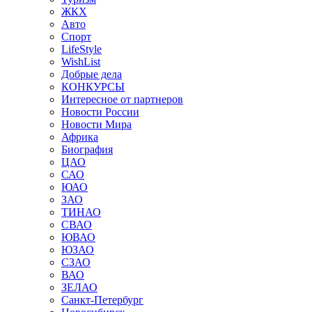
ЖКХ
Авто
Спорт
LifeStyle
WishList
Добрые дела
КОНКУРСЫ
Интересное от партнеров
Новости России
Новости Мира
Африка
Биография
ЦАО
САО
ЮАО
ЗАО
ТИНАО
СВАО
ЮВАО
ЮЗАО
СЗАО
ВАО
ЗЕЛАО
Санкт-Петербург