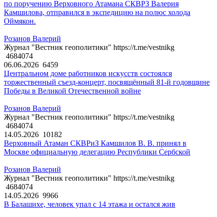
по поручению Верховного Атамана СКВРЗ Валерия
Камшилова, отправился в экспедицию на полюс холода
Оймякон.
Розанов Валерий
Журнал "Вестник геополитики" https://t.me/vestnikg
4684074
06.06.2026
6459
Центральном доме работников искусств состоялся
торжественный съезд-концерт, посвящённый 81-й годовщине
Победы в Великой Отечественной войне
Розанов Валерий
Журнал "Вестник геополитики" https://t.me/vestnikg
4684074
14.05.2026
10182
Верховный Атаман СКВРиЗ Камшилов В. В. принял в
Москве официальную делегацию Республики Сербской
Розанов Валерий
Журнал "Вестник геополитики" https://t.me/vestnikg
4684074
14.05.2026
9966
В Балашихе, человек упал с 14 этажа и остался жив