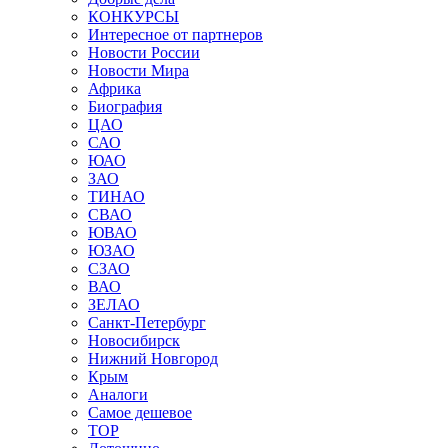
КОНКУРСЫ
Интересное от партнеров
Новости России
Новости Мира
Африка
Биография
ЦАО
САО
ЮАО
ЗАО
ТИНАО
СВАО
ЮВАО
ЮЗАО
СЗАО
ВАО
ЗЕЛАО
Санкт-Петербург
Новосибирск
Нижний Новгород
Крым
Аналоги
Самое дешевое
TOP